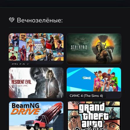
💚 Вечнозелёные:
GTA 5 Online
S.T.A.L.K.E.R. 2: Heart of
Chornobyl
СИМС 4 (The Sims 4)
Resident Evil Requiem