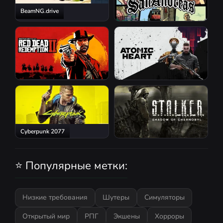
BeamNG.drive
GTA San Andreas
Red Dead Redemption 2
Atomic Heart
Cyberpunk 2077
S.T.A.L.K.E.R.: Shadow of
Chernobyl
⭐ Популярные метки:
Низкие требования
Шутеры
Симуляторы
Открытый мир
РПГ
Экшены
Хорроры