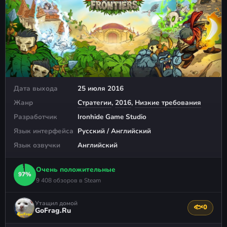
Дата выхода
25 июля 2016
Жанр
Стратегии
,
2016
,
Низкие требования
Разработчик
Ironhide Game Studio
Язык интерфейса
Русский / Английский
Язык озвучки
Английский
Очень положительные
97%
9 408 обзоров в Steam
Утащил домой
🐟
0
Поблагода
GoFrag.Ru