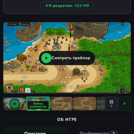
↓
К раздачам
· 424 MB
Смотреть трейлер
6
ОБ ИГРЕ
Описание
Особенности
3