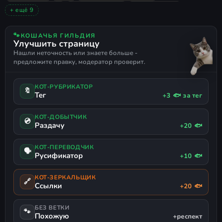
ПРИКЛЮЧЕНИЯ
TOWER DEFENSE
КАЗУАЛЬНАЯ
+ ещё 9
KINGDOM RUSH
ОДИНОЧНАЯ
2D
ФЭНТЕЗИ
КРАЙНЕ ПОЛОЖИТЕЛЬНЫЕ
СМЕШНАЯ
СЛОЖНАЯ
🐾
КОШАЧЬЯ ГИЛЬДИЯ
Улучшить страницу
ПОСЛЕДСТВИЯ ВЫБОРА
МАГИЯ
РУССКИЙ ЯЗЫК
Нашли неточность или знаете больше -
предложите правку, модератор проверит.
КОТ-РУБРИКАТОР
🔖
Тег
+3 🐟 за тег
КОТ-ДОБЫТЧИК
💿
Раздачу
+20 🐟
КОТ-ПЕРЕВОДЧИК
🗣
Русификатор
+10 🐟
КОТ-ЗЕРКАЛЬЩИК
🔗
Ссылки
+20 🐟
БЕЗ ВЕТКИ
🐾
Похожую
+респект