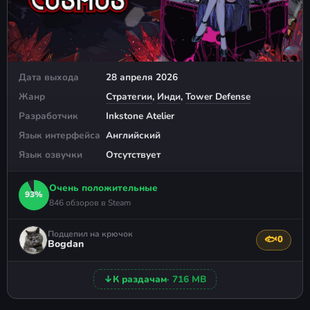
Дата выхода
28 апреля 2026
Жанр
Стратегии
,
Инди
,
Tower Defense
Разработчик
Inkstone Atelier
Язык интерфейса
Английский
Язык озвучки
Отсутствует
Очень положительные
93%
846 обзоров в Steam
Подцепил на крючок
🐟
0
Поблагода
Bogdan
↓
К раздачам
· 716 MB