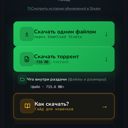
Смотреть историю обновлений в Steam
Скачать одним файлом
↓
через Download Studio
Скачать торрент
↓
.torrent
716 MB
Что внутри раздачи
(файлы и размеры)
1
файл · 715.6 MB
→
Как скачать?
→
Гайд для новичков