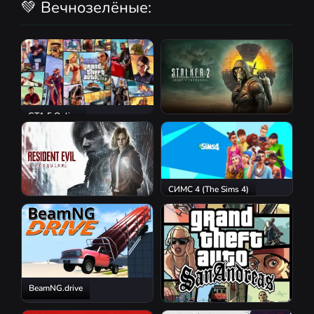
💚 Вечнозелёные:
GTA 5 Online
S.T.A.L.K.E.R. 2: Heart of
Chornobyl
СИМС 4 (The Sims 4)
Resident Evil Requiem
BeamNG.drive
GTA San Andreas