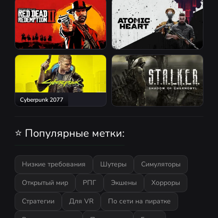
Red Dead Redemption 2
Atomic Heart
Cyberpunk 2077
S.T.A.L.K.E.R.: Shadow of
Chernobyl
⭐ Популярные метки:
Низкие требования
Шутеры
Симуляторы
Открытый мир
РПГ
Экшены
Хорроры
Стратегии
Для VR
По сети на пиратке