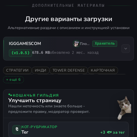
ДОПОЛНИТЕЛЬНЫЕ МАТЕРИАЛЫ
Другие варианты загрузки
Альтернативные раздачи с описанием и инструкцией установки
IGGGAMESCOM
Плохо Спал
Хранитель
678.6 MB
обновлено 2 мес. назад
(v1.0.5)
СТРАТЕГИИ
ИНДИ
TOWER DEFENSE
КАРТОЧНАЯ
ПОШАГОВАЯ
АНИМЕ
РОГАЛИК
2026
ОДИНОЧНАЯ
+ ещё 6
ОЧЕНЬ ПОЛОЖИТЕЛЬНЫЕ
2D
СТИЛИЗОВАННАЯ
ПОСТРОЕНИЕ КОЛОДЫ
МАГИЯ
ПОДДЕРЖКА ГЕЙМПАДА
🐾
КОШАЧЬЯ ГИЛЬДИЯ
Улучшить страницу
Нашли неточность или знаете больше -
предложите правку, модератор проверит.
КОТ-РУБРИКАТОР
🔖
Тег
+3 🐟 за тег