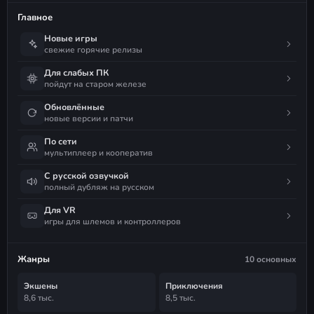
Главное
Новые игры
свежие горячие релизы
Для слабых ПК
пойдут на старом железе
Обновлённые
новые версии и патчи
По сети
мультиплеер и кооператив
С русской озвучкой
полный дубляж на русском
Для VR
игры для шлемов и контроллеров
Жанры
10 основных
Экшены
Приключения
8,6 тыс.
8,5 тыс.