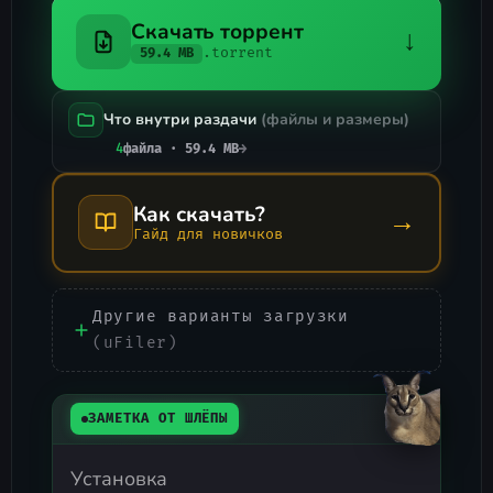
Скачать торрент
↓
.torrent
59.4 MB
Что внутри раздачи
(файлы и размеры)
4
файла · 59.4 MB
→
Как скачать?
→
Гайд для новичков
Другие варианты загрузки
(uFiler)
ЗАМЕТКА ОТ ШЛЁПЫ
Установка