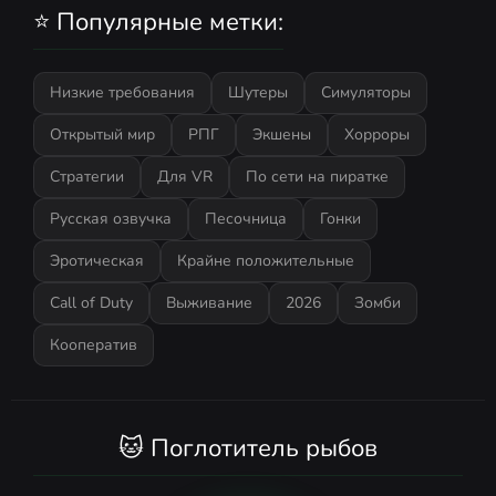
⭐ Популярные метки:
Низкие требования
Шутеры
Симуляторы
Открытый мир
РПГ
Экшены
Хорроры
Стратегии
Для VR
По сети на пиратке
Русская озвучка
Песочница
Гонки
Эротическая
Крайне положительные
Call of Duty
Выживание
2026
Зомби
Кооператив
🐱 Поглотитель рыбов