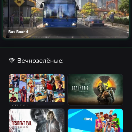
Bus Bound
💚 Вечнозелёные:
GTA 5 Online
S.T.A.L.K.E.R. 2: Heart of
Chornobyl