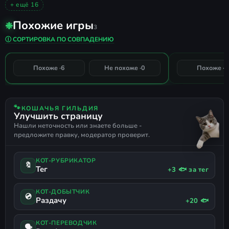
ПИКСЕЛЬНАЯ ГРАФИКА
КАРТОЧНАЯ
ПОШАГОВАЯ
+ ещё 16
КАЗУАЛЬНАЯ
НАСТОЛЬНАЯ
РОГАЛИК
2024
Похожие игры
❉
ОДИНОЧНАЯ
АТМОСФЕРНАЯ
2D
ROGUE-LITE
3
Dice A Million
CloverPit
КРАЙНЕ ПОЛОЖИТЕЛЬНЫЕ
СЛОЖНАЯ
Ⓘ СОРТИРОВКА ПО СОВПАДЕНИЮ
ПОШАГОВАЯ ТАКТИКА
ПОСТРОЕНИЕ КОЛОДЫ
РЕИГРАБЕЛЬНОСТЬ
КАРТОЧНЫЕ РОГАЛИКИ
100%
Похоже ·
6
Не похоже ·
0
Похоже ·
2
СОВПАДЕНИЕ
РУССКИЙ ЯЗЫК
ПОДДЕРЖКА ГЕЙМПАДА
🐾
КОШАЧЬЯ ГИЛЬДИЯ
Улучшить страницу
Нашли неточность или знаете больше -
предложите правку, модератор проверит.
КОТ-РУБРИКАТОР
🔖
Тег
+3 🐟 за тег
КОТ-ДОБЫТЧИК
💿
Раздачу
+20 🐟
КОТ-ПЕРЕВОДЧИК
🗣