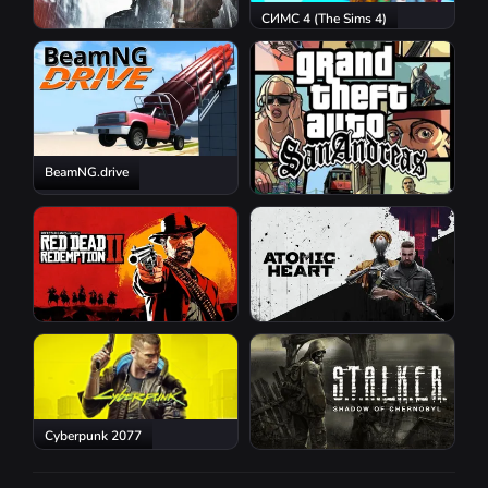
СИМС 4 (The Sims 4)
Resident Evil Requiem
BeamNG.drive
GTA San Andreas
Red Dead Redemption 2
Atomic Heart
Cyberpunk 2077
S.T.A.L.K.E.R.: Shadow of
Chernobyl