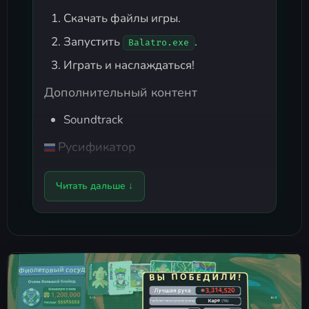
Скачать файлы игры.
Запустить
.
Balatro.exe
Играть и наслаждаться!
Дополнительный контент
Soundtrack
Русификатор
Вышел улучшенный перевод
Balatro
.
Читать дальше ↓
Nitablade выпустила
русификатор
для карточной игры
Balatro
.
В игре уже есть бета-версия
официального перевода, но он очень
плох.
Скачать
русификатор можно по