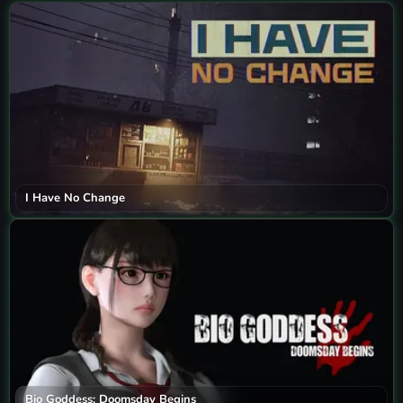
I Have No Change
Bio Goddess: Doomsday Begins