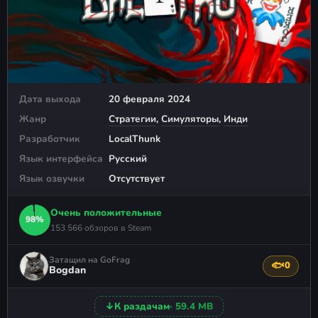
Дата выхода
20 февраля 2024
Жанр
Стратегии
,
Симуляторы
,
Инди
Разработчик
LocalThunk
Язык интерфейса
Русский
Язык озвучки
Отсутствует
Очень положительные
98%
153 566 обзоров в Steam
Затащил на GoFrag
🐟
0
Поблагода
Bogdan
↓
К раздачам
· 59.4 MB