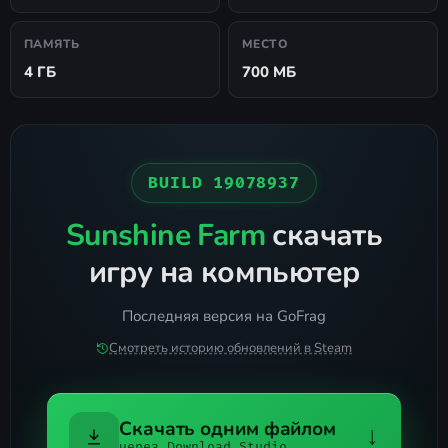
ПАМЯТЬ
МЕСТО
4 ГБ
700 МБ
BUILD 19078937
Sunshine Farm
скачать
игру на компьютер
Последняя версия на GoFrag
Смотреть историю обновлений в Steam
Скачать одним файлом
↓
через Download Studio