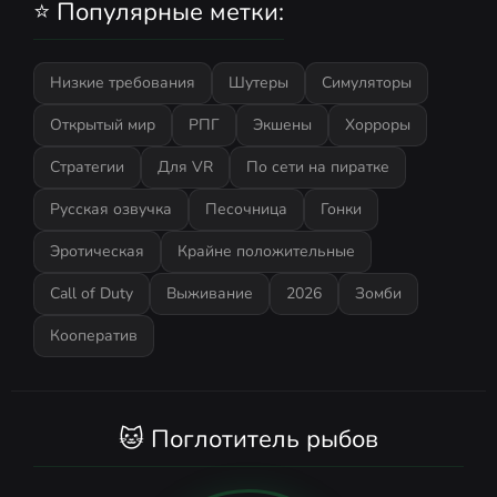
⭐ Популярные метки:
Низкие требования
Шутеры
Симуляторы
Открытый мир
РПГ
Экшены
Хорроры
Стратегии
Для VR
По сети на пиратке
Русская озвучка
Песочница
Гонки
Эротическая
Крайне положительные
Call of Duty
Выживание
2026
Зомби
Кооператив
🐱 Поглотитель рыбов