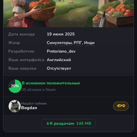
Дата выхода
19 июня 2025
Жанр
Симуляторы
,
РПГ
,
Инди
Разработчик
Pretoriano_dev
Язык интерфейса
Английский
Язык озвучки
Отсутствует
В основном положительные
70%
30 обзоров в Steam
Нашёл тайник
🐟
0
Поблагода
Bogdan
↓
К раздачам
· 146 MB