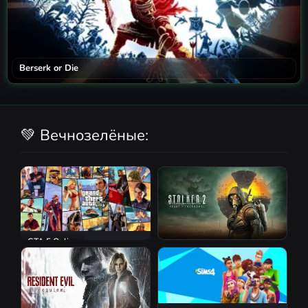
Berserk or Die
💚 Вечнозелёные:
GTA 5 Online
S.T.A.L.K.E.R. 2: Heart of
Chornobyl