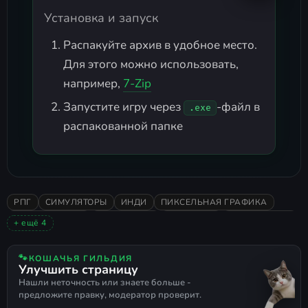
Установка и запуск
Распакуйте архив в удобное место.
Для этого можно использовать,
например,
7-Zip
Запустите игру через
-файл в
.exe
распакованной папке
РПГ
СИМУЛЯТОРЫ
ИНДИ
ПИКСЕЛЬНАЯ ГРАФИКА
ПРИКЛЮЧЕНИЯ
ПЕСОЧНИЦА
КРАФТИНГ
КАЗУАЛЬНАЯ
+ ещё 4
СИМУЛЯТОР ФЕРМЫ
2025
ОДИНОЧНАЯ
ПОДДЕРЖКА ГЕЙМПАДА
🐾
КОШАЧЬЯ ГИЛЬДИЯ
Улучшить страницу
Нашли неточность или знаете больше -
предложите правку, модератор проверит.