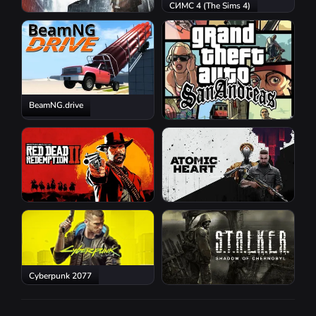
СИМС 4 (The Sims 4)
Resident Evil Requiem
BeamNG.drive
GTA San Andreas
Red Dead Redemption 2
Atomic Heart
Cyberpunk 2077
S.T.A.L.K.E.R.: Shadow of
Chernobyl