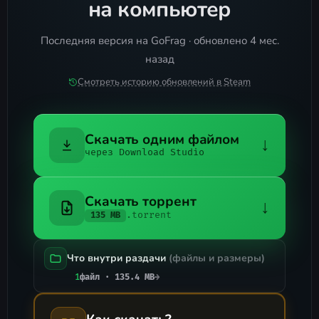
на компьютер
Последняя версия на GoFrag · обновлено 4 мес.
назад
Смотреть историю обновлений в Steam
Скачать одним файлом
↓
через Download Studio
Скачать торрент
↓
.torrent
135 MB
Что внутри раздачи
(файлы и размеры)
1
файл · 135.4 MB
→