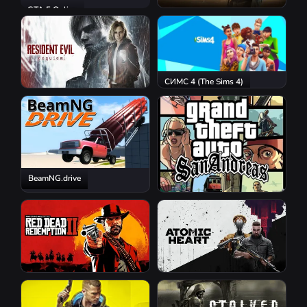
GTA 5 Online
S.T.A.L.K.E.R. 2: Heart of
Chornobyl
СИМС 4 (The Sims 4)
Resident Evil Requiem
BeamNG.drive
GTA San Andreas
Red Dead Redemption 2
Atomic Heart