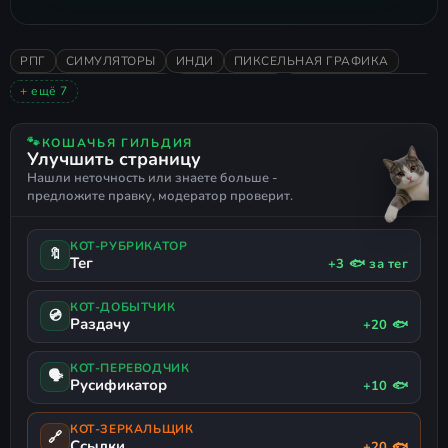
РПГ
СИМУЛЯТОРЫ
ИНДИ
ПИКСЕЛЬНАЯ ГРАФИКА
НИЗКИЕ ТРЕБОВАНИЯ
КАЗУАЛЬНАЯ
СИМУЛЯТОР ФЕРМЫ
+ ещё 7
2026
ОЧЕНЬ ПОЛОЖИТЕЛЬНЫЕ
МЕНЕДЖМЕНТ
РАССЛАБЛЯЮЩАЯ
ЛИНЕЙНАЯ
КАПИТАЛИЗМ
🐾
КОШАЧЬЯ ГИЛЬДИЯ
Улучшить страницу
ПОДДЕРЖКА ГЕЙМПАДА
Нашли неточность или знаете больше -
предложите правку, модератор проверит.
КОТ-РУБРИКАТОР
🔖
Тег
+3 🐟 за тег
КОТ-ДОБЫТЧИК
💿
Раздачу
+20 🐟
КОТ-ПЕРЕВОДЧИК
🗣
Русификатор
+10 🐟
КОТ-ЗЕРКАЛЬЩИК
🔗
Ссылки
+20 🐟