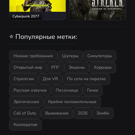
Cyberpunk 2077
S.T.A.L.K.E.R.: Shadow of
Chernobyl
⭐ Популярные метки:
Низкие требования
Шутеры
Симуляторы
Открытый мир
РПГ
Экшены
Хорроры
Стратегии
Для VR
По сети на пиратке
Русская озвучка
Песочница
Гонки
Эротическая
Крайне положительные
Call of Duty
Выживание
2026
Зомби
Кооператив