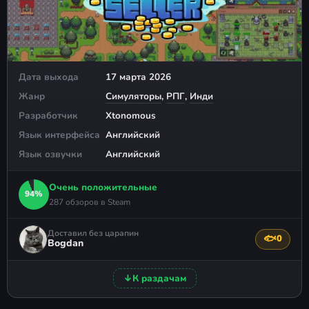
Дата выхода
17 марта 2026
Жанр
Симуляторы
,
РПГ
,
Инди
Разработчик
Xtonomous
Язык интерфейса
Английский
Язык озвучки
Английский
Очень положительные
94%
287 обзоров в Steam
Доставил без царапин
🐟
0
Поблагода
Bogdan
↓
К раздачам