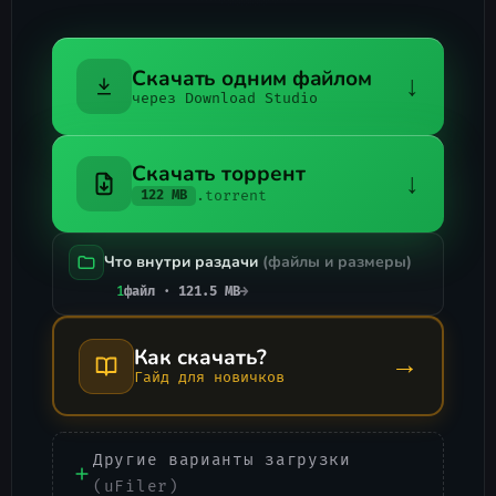
Скачать одним файлом
↓
через Download Studio
Скачать торрент
↓
.torrent
122 MB
Что внутри раздачи
(файлы и размеры)
1
файл · 121.5 MB
→
Как скачать?
→
Гайд для новичков
Другие варианты загрузки
(uFiler)