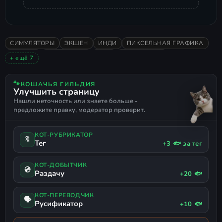
СИМУЛЯТОРЫ
ЭКШЕН
ИНДИ
ПИКСЕЛЬНАЯ ГРАФИКА
ХОРРОР
ПЕСОЧНИЦА
2022
ОДИНОЧНАЯ
+ ещё 7
ОЧЕНЬ ПОЛОЖИТЕЛЬНЫЕ
2D
СТРОИТЕЛЬСТВО
ФИЗИКА
ВЫБЕРИ ПРИКЛЮЧЕНИЕ
АВТОМАТИЗАЦИЯ
🐾
КОШАЧЬЯ ГИЛЬДИЯ
Улучшить страницу
ЧЁРНЫЙ ЮМОР
Нашли неточность или знаете больше -
предложите правку, модератор проверит.
КОТ-РУБРИКАТОР
🔖
Тег
+3 🐟 за тег
КОТ-ДОБЫТЧИК
💿
Раздачу
+20 🐟
КОТ-ПЕРЕВОДЧИК
🗣
Русификатор
+10 🐟