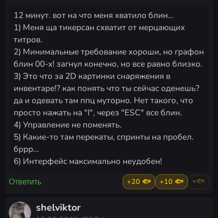
12 минут. вот на что меня хватило блин...
1) Меня ща тикерсан схватит от мерцающих
титров.
2) Минимальные требование хороши, но графон
блин 00-х! загнул конечно, но все равно близко.
3) Это что за 2D картинки снаряжения в
инвентаре!? как понять что ты сейчас оденешь?
да и одевать там ппц муторно. Нет такого, что
просто нажать на "I", через "ESC" все блин.
4) Управление не поменять.
5) Какие-то там перекаты, спринты на пробел.
бррр...
6) Интерфейс максимально неудобен!
+20 🐟
+10 🐟
+🐟
Ответить
shelviktor