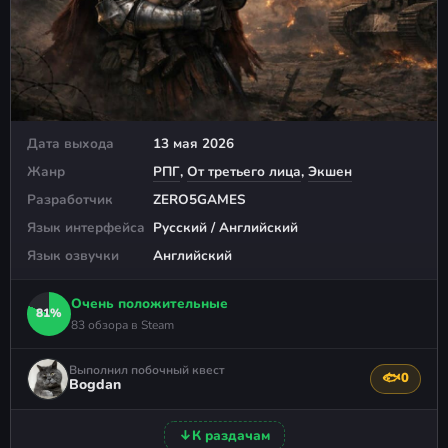
Дата выхода
13 мая 2026
Жанр
РПГ
,
От третьего лица
,
Экшен
Разработчик
ZERO5GAMES
Язык интерфейса
Русский / Английский
Язык озвучки
Английский
Очень положительные
81%
83 обзора в Steam
Выполнил побочный квест
🐟
0
Поблагода
Bogdan
↓
К раздачам