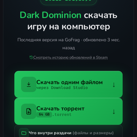
Dark Dominion
скачать
игру на компьютер
Последняя версия на GoFrag · обновлено 3 мес.
назад
Смотреть историю обновлений в Steam
Скачать одним файлом
↓
через Download Studio
Скачать торрент
↓
.torrent
64 GB
Что внутри раздачи
(файлы и размеры)