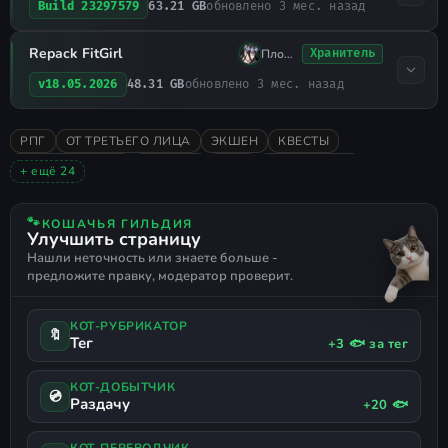
63.21 GB
обновлено 3 мес. назад
Build 23297579
Repack FitGirl
Плохо Спал
Хранитель
48.31 GB
обновлено 3 мес. назад
v18.05.2026
РПГ
ОТ ТРЕТЬЕГО ЛИЦА
ЭКШЕН
КВЕСТЫ
ПРИКЛЮЧЕНИЯ
СЛЭШЕР
2026
ОДИНОЧНАЯ
+ ещё 24
ОЧЕНЬ ПОЛОЖИТЕЛЬНЫЕ
СЮЖЕТНЫЕ ИГРЫ
АТМОСФЕРНАЯ
СЛОЖНАЯ
ЖЕСТОКОСТЬ
🐾
КОШАЧЬЯ ГИЛЬДИЯ
Улучшить страницу
КАСТОМИЗАЦИЯ
МРАЧНАЯ
ТЁМНОЕ ФЭНТЕЗИ
Нашли неточность или знаете больше -
НЕСКОЛЬКО КОНЦОВОК
SOULS-LIKE
БОЙ
предложите правку, модератор проверит.
КИНЕМАТОГРАФИЧНАЯ
МАГИЯ
ДЕМОНЫ
СВЕРХЪЕСТЕСТВЕННОЕ
БОГАТЫЙ ЛОР
ИНВЕНТАРЬ
КОТ-РУБРИКАТОР
ДОБЫЧА (ЛУТ)
ПСИХОДЕЛИКА
НЕЛИНЕЙНАЯ
КРОВЬ
🔖
Тег
+3 🐟 за тег
ПОДЗЕМЕЛЬЯ
МИСТИКА
РУССКИЙ ЯЗЫК
КОТ-ДОБЫТЧИК
💿
Раздачу
+20 🐟