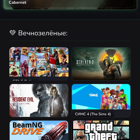
Cabernet
💚 Вечнозелёные:
GTA 5 Online
S.T.A.L.K.E.R. 2: Heart of
Chornobyl
СИМС 4 (The Sims 4)
Resident Evil Requiem