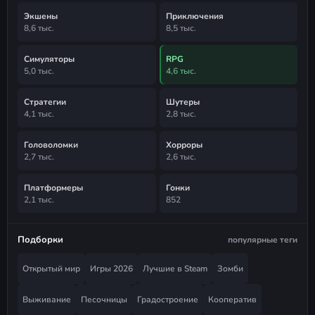
Экшены
Приключения
8,6 тыс.
8,5 тыс.
Симуляторы
RPG
5,0 тыс.
4,6 тыс.
Стратегии
Шутеры
4,1 тыс.
2,8 тыс.
Головоломки
Хорроры
2,7 тыс.
2,6 тыс.
Платформеры
Гонки
2,1 тыс.
852
Подборки
популярные теги
Открытый мир
Игры 2026
Лучшие в Steam
Зомби
Выживание
Песочницы
Градостроение
Кооператив