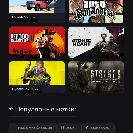
BeamNG.drive
GTA San Andreas
Red Dead Redemption 2
Atomic Heart
Cyberpunk 2077
S.T.A.L.K.E.R.: Shadow of
Chernobyl
⭐ Популярные метки:
Низкие требования
Шутеры
Симуляторы