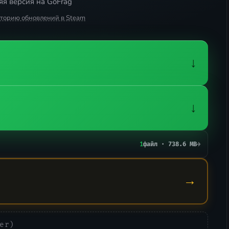
я версия на GoFrag
сторию обновлений в Steam
↓
↓
1
файл · 738.6 MB
→
→
er)