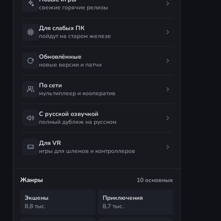
свежие горячие релизы
Для слабых ПК
пойдут на старом железе
Обновлённые
новые версии и патчи
По сети
мультиплеер и кооператив
С русской озвучкой
полный дубляж на русском
Для VR
игры для шлемов и контроллеров
Жанры
10 основных
Экшены
Приключения
8,8 тыс.
8,7 тыс.