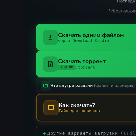
Последня
Смотреть и
Скачать одним файлом
через Download Studio
Скачать торрент
.torrent
739 MB
Что внутри раздачи
(файлы и размеры)
Как скачать?
Гайд для новичков
Другие варианты загрузки
(uFil