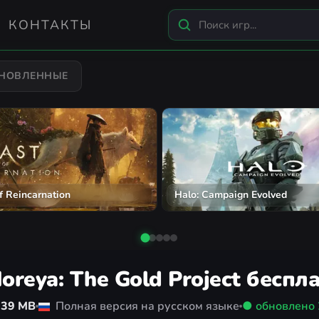
КОНТАКТЫ
БНОВЛЕННЫЕ
und: Omen of Cthulhu
Assassin's Creed Black Flag R
oreya: The Gold Project беспл
739 MB
Полная версия на русском языке
● обновлено