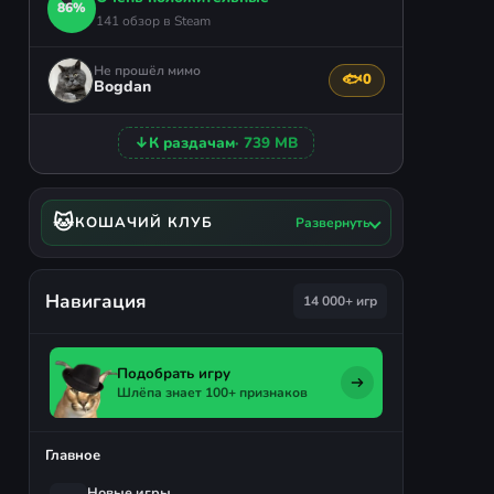
86%
141 обзор в Steam
Не прошёл мимо
🐟
0
Поблагодарить авто
Bogdan
↓
К раздачам
· 739 MB
🐱
КОШАЧИЙ КЛУБ
Развернуть
Навигация
14 000+ игр
Подобрать игру
Шлёпа знает 100+ признаков
Главное
Новые игры