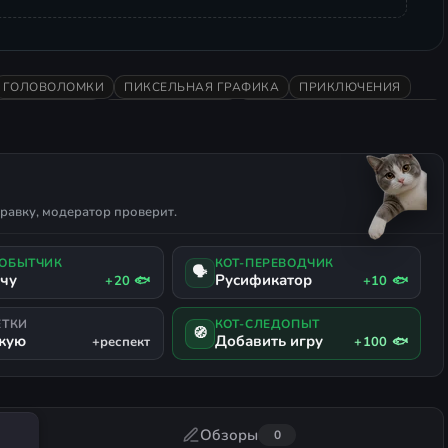
ГОЛОВОЛОМКИ
ПИКСЕЛЬНАЯ ГРАФИКА
ПРИКЛЮЧЕНИЯ
ССЛЕДОВАНИЕ
СЮЖЕТНЫЕ ИГРЫ
ГЛАВНЫЙ ГЕРОЙ ЖЕНЩИНА
IDVANIA
РУССКИЙ ЯЗЫК
ПОДДЕРЖКА ГЕЙМПАДА
равку, модератор проверит.
ДОБЫТЧИК
КОТ-ПЕРЕВОДЧИК
🗣
ачу
Русификатор
+20 🐟
+10 🐟
ЕТКИ
КОТ-СЛЕДОПЫТ
🧭
жую
Добавить игру
+респект
+100 🐟
Обзоры
0