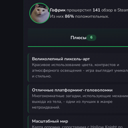
Гофрик
прошерстил
141
обзор в Stea
Из них
86%
положительных.
Плюсы
6
Великолепный пиксель-арт
красивое использование цвета, контрастов и
атмосферного освещения - игра выглядит уникал
и стильно.
Отличные платформинг-головоломки
многокомнатные загадки, использующие механику
выхода из тела, - одни из лучших в жанре
метроидваний.
Масштабный мир
карта огромна, сопоставима с Hollow Knight по