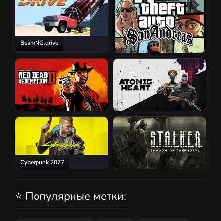
BeamNG.drive
GTA San Andreas
Red Dead Redemption 2
Atomic Heart
Cyberpunk 2077
S.T.A.L.K.E.R.: Shadow of
Chernobyl
⭐ Популярные метки: