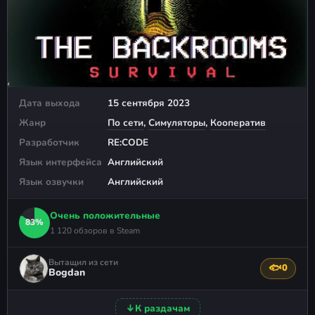
Дата выхода
15 сентября 2023
Жанр
По сети
,
Симуляторы
,
Кооператив
Разработчик
RE:CODE
Язык интерфейса
Английский
Язык озвучки
Английский
Очень положительные
83%
1 120 обзоров в Steam
Вытащил из сети
🐟
0
Поблагода
Bogdan
↓
К раздачам