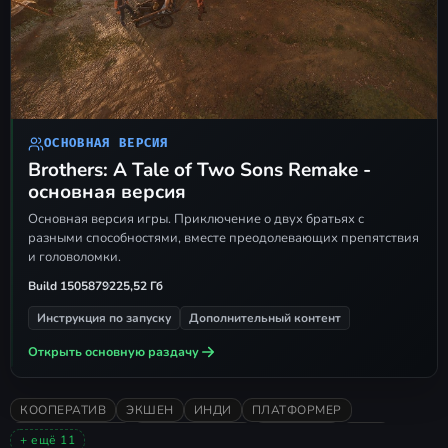
Откройте клиент
Steam
и
авторизуйтесь в своем профиле.
Запустите игру с помощью файла
,
Brothers - A Tale of Two Sons - Remake.exe
находящегося в корневой
ОСНОВНАЯ ВЕРСИЯ
Brothers: A Tale of Two Sons Remake -
директории.
основная версия
Как играть по сети (Remote Play)
Основная версия игры. Приключение о двух братьях с
разными способностями, вместе преодолевающих препятствия
Создание сервера:
нажмите
и головоломки.
сочетание
Shift + Tab
для вызова
Build 15058792
25,52 Гб
оверлея - в списке друзей кликните
Инструкция по запуску
Дополнительный контент
правой кнопкой мыши по нужному
Открыть основную раздачу
человеку - выберите
Пригласить в
Remote Play
- дождитесь
КООПЕРАТИВ
ЭКШЕН
ИНДИ
ПЛАТФОРМЕР
подключения товарища,
ГОЛОВОЛОМКИ
ПРИКЛЮЧЕНИЯ
РЕМАСТЕР
2024
+ ещё 11
подтвердите участников и начните