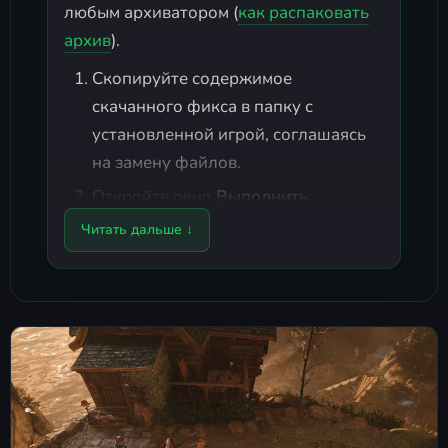
любым архиватором (
как распаковать
архив
).
Скопируйте содержимое
скачанного фикса в папку с
установленной игрой, соглашаясь
на замену файлов.
Откройте окно
Выполнить
(сочетание клавиш
Win + R
) и
Читать дальше ↓
введите команду
, чтобы
steam://install/705210
добавить бесплатную игру
Cube
Racer
на ваш аккаунт (после начала
скачивания загрузку можно
отменить, а саму игру удалить).
Запуск игры