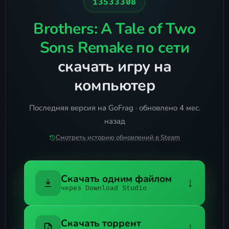
13533308
Brothers: A Tale of Two
Sons Remake по сети
скачать игру на
компьютер
Последняя версия на GoFrag · обновлено 4 мес.
назад
Смотреть историю обновлений в Steam
Скачать одним файлом
↓
через Download Studio
Скачать торрент
↓