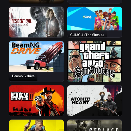
GTA 5 Online
S.T.A.L.K.E.R. 2: Heart of
Chornobyl
СИМС 4 (The Sims 4)
Resident Evil Requiem
BeamNG.drive
GTA San Andreas
Red Dead Redemption 2
Atomic Heart