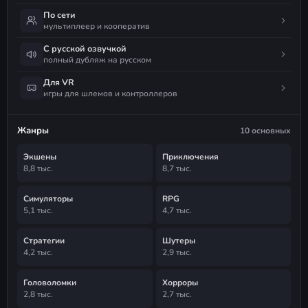
По сети
мультиплеер и кооператив
С русской озвучкой
полный дубляж на русском
Для VR
игры для шлемов и контроллеров
Жанры
10 основных
Экшены
Приключения
8,8 тыс.
8,7 тыс.
Симуляторы
RPG
5,1 тыс.
4,7 тыс.
Стратегии
Шутеры
4,2 тыс.
2,9 тыс.
Головоломки
Хорроры
2,8 тыс.
2,7 тыс.