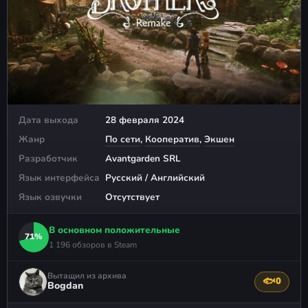
Дата выхода
28 февраля 2024
Жанр
По сети
,
Кооператив
,
Экшен
Разработчик
Avantgarden SRL
Язык интерфейса
Русский / Английский
Язык озвучки
Отсутствует
В основном положительные
71%
1 196 обзоров в Steam
Вытащил из архива
🐟
0
Поблагода
Bogdan