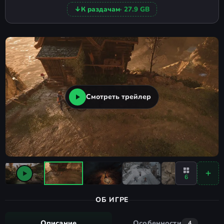
↓
К раздачам
· 27.9 GB
Смотреть трейлер
6
ОБ ИГРЕ
Описание
Особенности
4