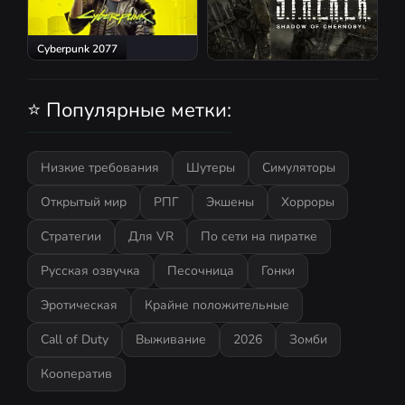
Cyberpunk 2077
S.T.A.L.K.E.R.: Shadow of
Chernobyl
⭐ Популярные метки:
Низкие требования
Шутеры
Симуляторы
Открытый мир
РПГ
Экшены
Хорроры
Стратегии
Для VR
По сети на пиратке
Русская озвучка
Песочница
Гонки
Эротическая
Крайне положительные
Call of Duty
Выживание
2026
Зомби
Кооператив