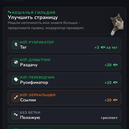
BROTHERS: A TALE OF TWO SONS
ПО СЕТИ НА ПИРАТКЕ
игру.
ОДИНОЧНАЯ
ОЧЕНЬ ПОЛОЖИТЕЛЬНЫЕ
СЮЖЕТНЫЕ ИГРЫ
🐾
КОШАЧЬЯ ГИЛЬДИЯ
Подключение:
просто примите
Улучшить страницу
АТМОСФЕРНАЯ
ФЭНТЕЗИ
ЭМОЦИОНАЛЬНАЯ
Нашли неточность или знаете больше -
КОРОТКАЯ
РУССКИЙ ЯЗЫК
ПОДДЕРЖКА ГЕЙМПАДА
входящее приглашение от хоста
предложите правку, модератор проверит.
через чат или клиент Steam.
КОТ-РУБРИКАТОР
🔖
Тег
+3 🐟 за тег
КОТ-ДОБЫТЧИК
💿
Раздачу
+20 🐟
КОТ-ПЕРЕВОДЧИК
🗣
Русификатор
+10 🐟
КОТ-ЗЕРКАЛЬЩИК
🔗
Ссылки
+20 🐟
БЕЗ ВЕТКИ
🐾
Похожую
+респект