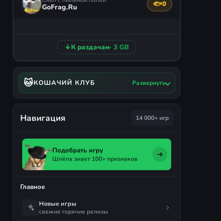
🐟
0
Поблагодарить авто
GoFrag.Ru
↓
К раздачам
· 3 GB
🐱
КОШАЧИЙ КЛУБ
Развернуть
Навигация
14 000+ игр
Подобрать игру
Шлёпа знает 100+ признаков
Главное
Новые игры
свежие горячие релизы