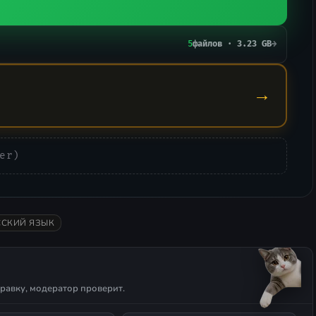
5
файлов · 3.23 GB
→
→
er)
ССКИЙ ЯЗЫК
равку, модератор проверит.