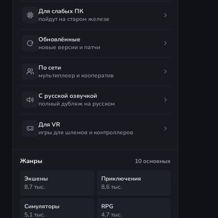
Для слабых ПК
пойдут на старом железе
Обновлённые
новые версии и патчи
По сети
мультиплеер и кооператив
С русской озвучкой
полный дубляж на русском
Для VR
игры для шлемов и контроллеров
Жанры
10 основных
Экшены
Приключения
8,7 тыс.
8,6 тыс.
Симуляторы
RPG
5,1 тыс.
4,7 тыс.