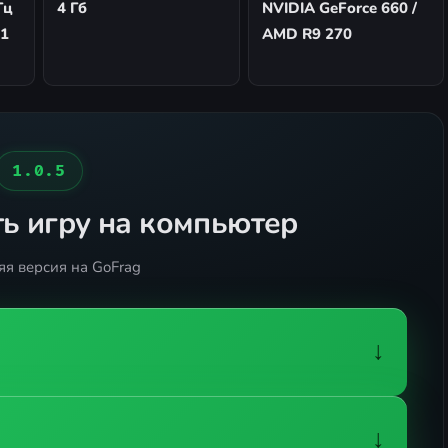
Гц
4 Гб
NVIDIA GeForce 660 /
,1
AMD R9 270
1.0.5
ь игру на компьютер
я версия на GoFrag
↓
↓