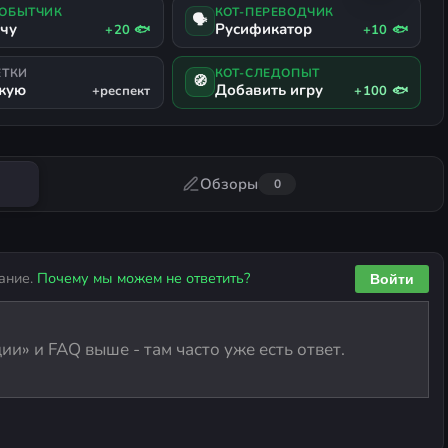
ДОБЫТЧИК
КОТ-ПЕРЕВОДЧИК
🗣
ачу
Русификатор
+20 🐟
+10 🐟
ЕТКИ
КОТ-СЛЕДОПЫТ
🧭
жую
Добавить игру
+респект
+100 🐟
Обзоры
0
ание.
Почему мы можем не ответить?
Войти