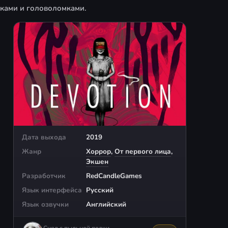
дками и головоломками.
Дата выхода
2019
Жанр
Хоррор
,
От первого лица
,
Экшен
Разработчик
RedCandleGames
Язык интерфейса
Русский
Язык озвучки
Английский
Снял с пыльной полки