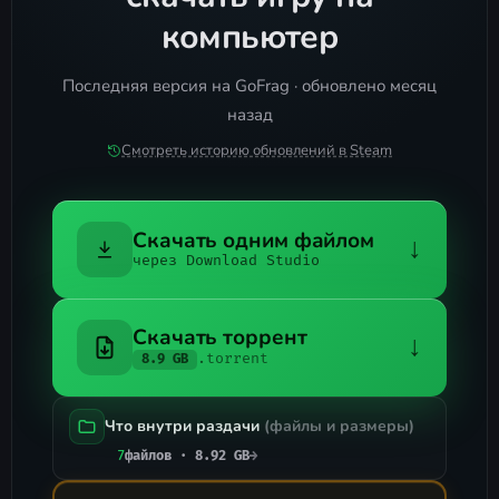
компьютер
Последняя версия на GoFrag · обновлено месяц
назад
Смотреть историю обновлений в Steam
Скачать одним файлом
↓
через Download Studio
Скачать торрент
↓
.torrent
8.9 GB
Что внутри раздачи
(файлы и размеры)
7
файлов · 8.92 GB
→