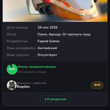
Дата выхода
26 мая 2026
Жанр
Гонки
,
Аркада
,
От третьего лица
Разработчик
Feperd Games
Язык интерфейса
Английский
Язык озвучки
Отсутствует
Очень положительные
92%
319 обзоров в Steam
Вернулся с добычей
🐟
0
Поблагода
Bogdan
↓
К раздачам