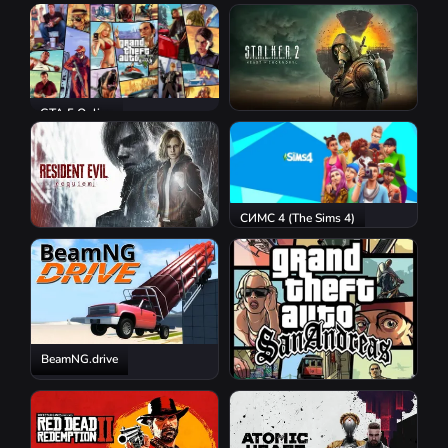
GTA 5 Online
S.T.A.L.K.E.R. 2: Heart of
Chornobyl
СИМС 4 (The Sims 4)
Resident Evil Requiem
BeamNG.drive
GTA San Andreas