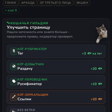
ГОНКИ
АРКАДА
ОТ ТРЕТЬЕГО ЛИЦА
ЭКШЕН
ВЫЖИВАНИЕ
КИБЕРПАНК
2026
+ ещё 8
ОЧЕНЬ ПОЛОЖИТЕЛЬНЫЕ
АТМОСФЕРНАЯ
3D
НАУЧНАЯ ФАНТАСТИКА
КОСМОС
КАПИТАЛИЗМ
🐾
КОШАЧЬЯ ГИЛЬДИЯ
Улучшить страницу
БОЕВЫЕ ГОНКИ
ПОДДЕРЖКА ГЕЙМПАДА
Нашли неточность или знаете больше -
предложите правку, модератор проверит.
КОТ-РУБРИКАТОР
🔖
Тег
+3 🐟 за тег
КОТ-ДОБЫТЧИК
💿
Раздачу
+20 🐟
КОТ-ПЕРЕВОДЧИК
🗣
Русификатор
+10 🐟
КОТ-ЗЕРКАЛЬЩИК
🔗
Ссылки
+20 🐟
БЕЗ ВЕТКИ