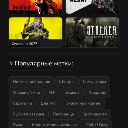
Red Dead Redemption 2
Atomic Heart
Cyberpunk 2077
S.T.A.L.K.E.R.: Shadow of
Chernobyl
⭐ Популярные метки:
Низкие требования
Шутеры
Симуляторы
Открытый мир
РПГ
Экшены
Хорроры
Стратегии
Для VR
По сети на пиратке
Русская озвучка
Песочница
Эротическая
Гонки
Крайне положительные
Call of Duty