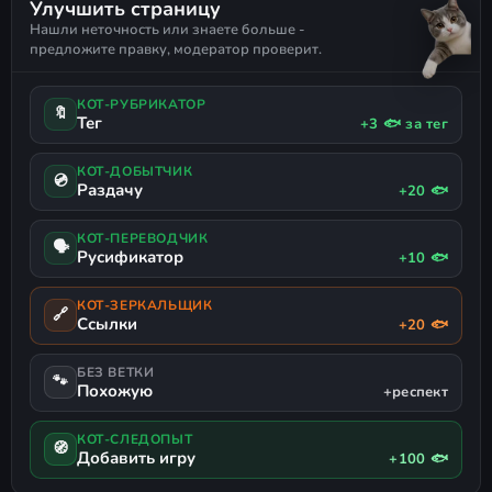
Улучшить страницу
ПЕСОЧНИЦА С ВЫЖИВАНИЕМ
РОБОТЫ
РУССКИЙ ЯЗЫК
Нашли неточность или знаете больше -
ПОДДЕРЖКА ГЕЙМПАДА
предложите правку, модератор проверит.
КОТ-РУБРИКАТОР
🔖
Тег
+3 🐟 за тег
КОТ-ДОБЫТЧИК
💿
Раздачу
+20 🐟
КОТ-ПЕРЕВОДЧИК
🗣
Русификатор
+10 🐟
КОТ-ЗЕРКАЛЬЩИК
🔗
Ссылки
+20 🐟
БЕЗ ВЕТКИ
🐾
Похожую
+респект
КОТ-СЛЕДОПЫТ
🧭
Добавить игру
+100 🐟