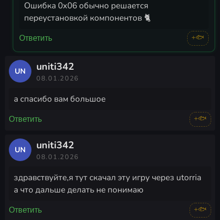
Ошибка 0x06 обычно решается
переустановкой компонентов 🐈
+🐟
Ответить
uniti342
UN
08.01.2026
а спасибо вам большое
+🐟
Ответить
uniti342
UN
08.01.2026
здравствуйте,я тут скачал эту игру через utorria
а что дальше делать не понимаю
+🐟
Ответить