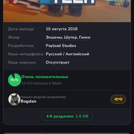
Дата выхода
10 августа 2018
Жанр
Экшены
,
Шутер
,
Гонки
Разработчик
Payload Studios
Язык интерфейса
Русский / Английский
Язык озвучки
Отсутствует
Очень положительные
91%
23 410 обзоров в Steam
Нашёл редкий экземпляр
🐟
0
Поблагода
Bogdan
↓
К раздачам
· 1.0 GB