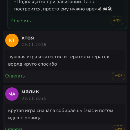
«Подождать» при зависании. Танк
построится, просто ему нужно время! 🚜🛠️
+🐟
Ответить
ктоя
КТ
29.11.2025
лучшая игра я затестил и тератех и тератех
ворлд круто спосибо
+🐟
Ответить
малик
МА
09.11.2025
крутая игра сначала собираешь 1час и потом
идешь мочица
+🐟
Ответить