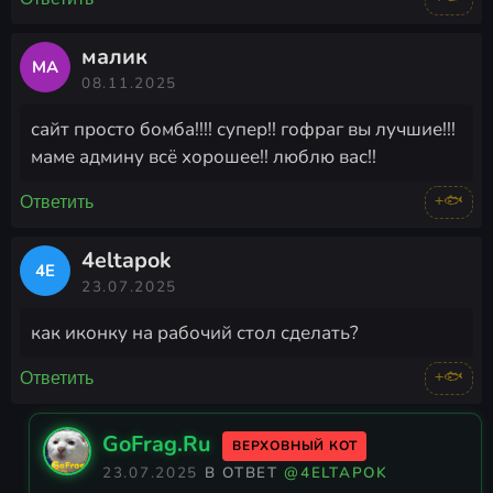
малик
МА
08.11.2025
сайт просто бомба!!!! супер!! гофраг вы лучшие!!!
маме админу всё хорошее!! люблю вас!!
+🐟
Ответить
4eltapok
4E
23.07.2025
как иконку на рабочий стол сделать?
+🐟
Ответить
GoFrag.Ru
ВЕРХОВНЫЙ КОТ
23.07.2025
В ОТВЕТ
@4ELTAPOK