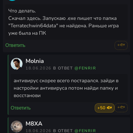
Что делать.
Скачал здесь. Запускаю .exe пишет что папка
"Terratechwin64data" не найдена. Раньше игра
уже была на ПК
+🐟
Ответить
Molnia
18.06.2026
В ОТВЕТ
@FENRIR
антивирус скорее всего постарался. зайди в
настройки антивируса потом найди папку и
восстанови
+50 🐟
+🐟
Ответить
M8XA
18.06.2026
В ОТВЕТ
@FENRIR