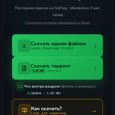
Последняя версия на GoFrag · обновлено 3 мес.
назад
Смотреть историю обновлений в Steam
Скачать одним файлом
↓
через Download Studio
Скачать торрент
↓
.torrent
1.0 GB
Что внутри раздачи
(файлы и размеры)
422
файла · 1.05 GB
→
Как скачать?
→
Гайд для новичков