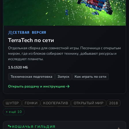
СЕТЕВАЯ ВЕРСИЯ
TerraTech по сети
Отдельная сборка для совместной игры. Песочница с открытым
миром, где из блоков собирают технику, добывают ресурсы и
исследуют планеты.
1.5.1
520 МБ
Техническая подготовка
Запуск
Как играть по сети
Открыть раздачу и инструкцию
ШУТЕР
ГОНКИ
КООПЕРАТИВ
ОТКРЫТЫЙ МИР
2018
МУЛЬТИПЛЕЕР
ЭКШЕН
ВЫЖИВАНИЕ
ИНДИ
+ ещё 10
ПРИКЛЮЧЕНИЯ
ПЕСОЧНИЦА
КРАФТИНГ
ОДИНОЧНАЯ
ОЧЕНЬ ПОЛОЖИТЕЛЬНЫЕ
СТРОИТЕЛЬСТВО
🐾
КОШАЧЬЯ ГИЛЬДИЯ