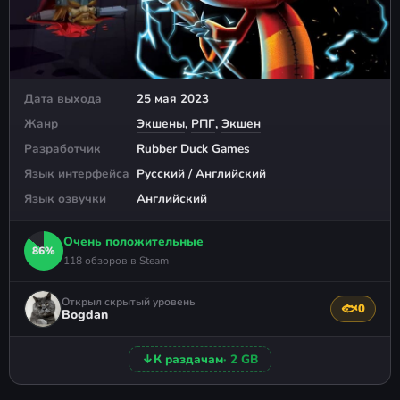
Дата выхода
25 мая 2023
Жанр
Экшены
,
РПГ
,
Экшен
Разработчик
Rubber Duck Games
Язык интерфейса
Русский / Английский
Язык озвучки
Английский
Очень положительные
86%
118 обзоров в Steam
Открыл скрытый уровень
🐟
0
Поблагода
Bogdan
↓
К раздачам
· 2 GB