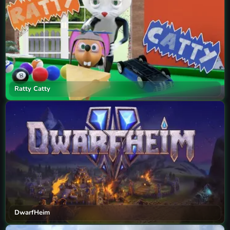
Ratty Catty
DwarfHeim