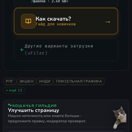
7
файлов · 2.49 GB
→
Как скачать?
→
Гайд для новичков
Другие варианты загрузки
(uFiler)
РПГ
ЭКШЕН
ИНДИ
ПИКСЕЛЬНАЯ ГРАФИКА
ПРИКЛЮЧЕНИЯ
ВИД СВЕРХУ
СЛЭШЕР
2023
+ ещё 12
ОДИНОЧНАЯ
ОЧЕНЬ ПОЛОЖИТЕЛЬНЫЕ
ИССЛЕДОВАНИЕ
СЮЖЕТНЫЕ ИГРЫ
2D
ЭКШЕН RPG
HACK AND SLASH
🐾
КОШАЧЬЯ ГИЛЬДИЯ
Улучшить страницу
DUNGEON CRAWLER
ЧЁРНЫЙ ЮМОР
Нашли неточность или знаете больше -
ЗЛОДЕЙ-ПРОТАГОНИСТ
РУССКИЙ ЯЗЫК
предложите правку, модератор проверит.
ПОДДЕРЖКА ГЕЙМПАДА