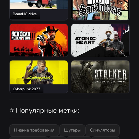
BeamNG.drive
GTA San Andreas
Red Dead Redemption 2
Atomic Heart
Cyberpunk 2077
S.T.A.L.K.E.R.: Shadow of
Chernobyl
⭐ Популярные метки:
Низкие требования
Шутеры
Симуляторы