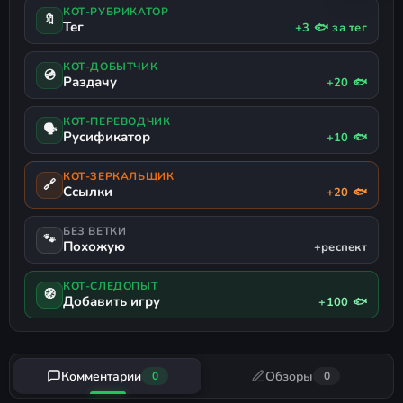
КОТ-РУБРИКАТОР
🔖
Тег
+3 🐟 за тег
КОТ-ДОБЫТЧИК
💿
Раздачу
+20 🐟
КОТ-ПЕРЕВОДЧИК
🗣
Русификатор
+10 🐟
КОТ-ЗЕРКАЛЬЩИК
🔗
Ссылки
+20 🐟
БЕЗ ВЕТКИ
🐾
Похожую
+респект
КОТ-СЛЕДОПЫТ
🧭
Добавить игру
+100 🐟
Комментарии
Обзоры
0
0