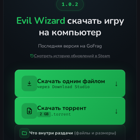
1.0.2
Evil Wizard
скачать игру
на компьютер
Последняя версия на GoFrag
Смотреть историю обновлений в Steam
Скачать одним файлом
↓
через Download Studio
Скачать торрент
↓
.torrent
2 GB
Что внутри раздачи
(файлы и размеры)