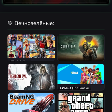
💚 Вечнозелёные:
GTA 5 Online
S.T.A.L.K.E.R. 2: Heart of
Chornobyl
СИМС 4 (The Sims 4)
Resident Evil Requiem