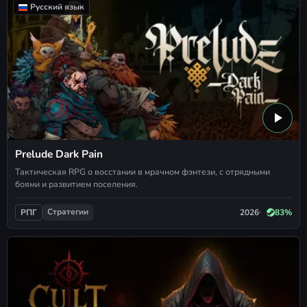
Русский язык
Prelude Dark Pain
Тактическая RPG о восстании в мрачном фэнтези, с отрядными
боями и развитием поселения.
Стратегии
2026
83%
РПГ