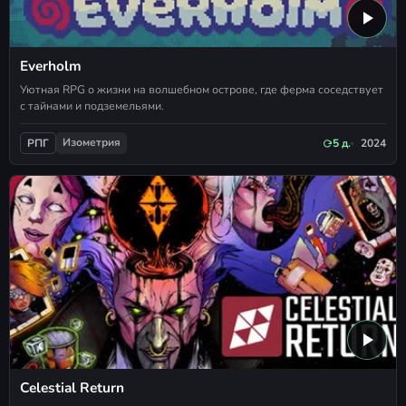
Everholm
Уютная RPG о жизни на волшебном острове, где ферма соседствует
с тайнами и подземельями.
Изометрия
5 д.
2024
РПГ
Celestial Return