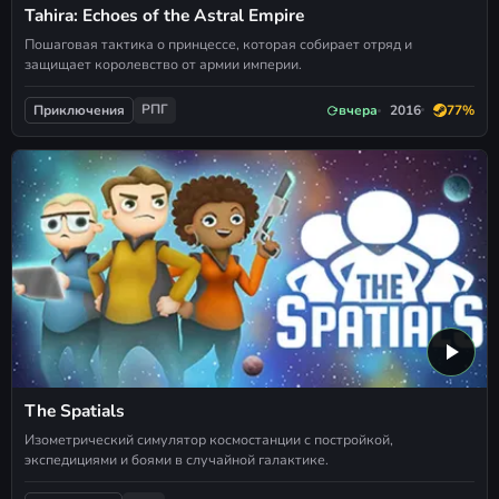
Tahira: Echoes of the Astral Empire
Пошаговая тактика о принцессе, которая собирает отряд и
защищает королевство от армии империи.
РПГ
вчера
2016
77%
Приключения
The Spatials
Изометрический симулятор космостанции с постройкой,
экспедициями и боями в случайной галактике.