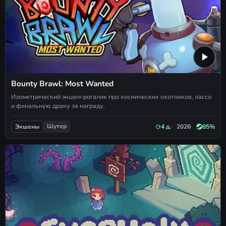
Bounty Brawl: Most Wanted
Изометрический экшен-рогалик про космических охотников, лассо
и финальную драку за награду.
Шутер
4 д.
2026
85%
Экшены