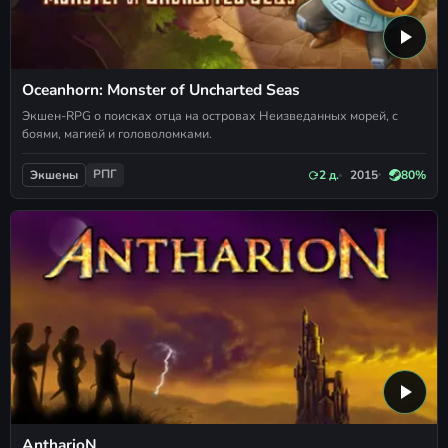
Oceanhorn: Monster of Uncharted Seas
Экшен-RPG о поисках отца на островах Неизведанных морей, с
боями, магией и головоломками.
РПГ
2 д.
2015
80%
Экшены
AntharioN