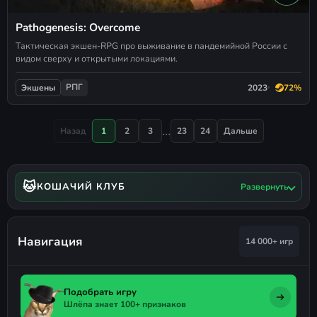
Pathogenesis: Overcome
Тактическая экшен-RPG про выживание в пандемийной России с
видом сверху и открытыми локациями.
РПГ
2023
72%
Экшены
…
Назад
1
2
3
23
24
Дальше
🐱
КОШАЧИЙ КЛУБ
Развернуть
Навигация
14 000+ игр
Подобрать игру
Шлёпа знает 100+ признаков