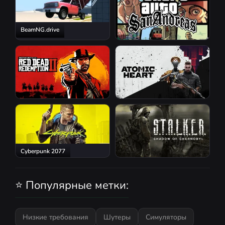
BeamNG.drive
GTA San Andreas
Red Dead Redemption 2
Atomic Heart
Cyberpunk 2077
S.T.A.L.K.E.R.: Shadow of
Chernobyl
⭐ Популярные метки:
Низкие требования
Шутеры
Симуляторы