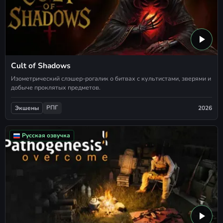
Cult of Shadows
Изометрический слэшер-рогалик о битвах с культистами, зверями и
добыче проклятых предметов.
РПГ
2026
Экшены
Русская озвучка