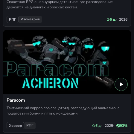
Сюжетная RPG о неонуарном детективе, где расследование
держится на диалогах и бросках костей.
Изометрия
6 д.
2026
РПГ
Paracom
Тактический хоррор про спецотряд, расследующий аномалию, с
пошаговыми боями и пятью концовками.
РПГ
6 д.
2025
93%
Хоррор