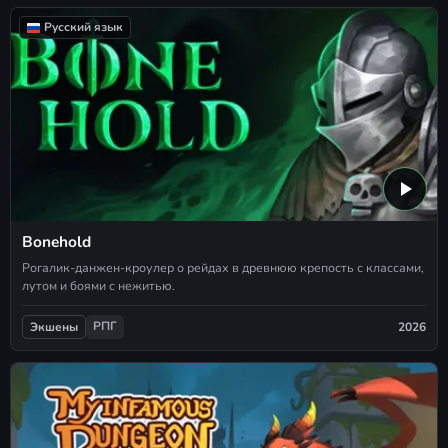
Русский язык
Bonehold
Рогалик-данжен-кроулер о рейдах в древнюю крепость с классами,
лутом и боями с нежитью.
РПГ
2026
Экшены