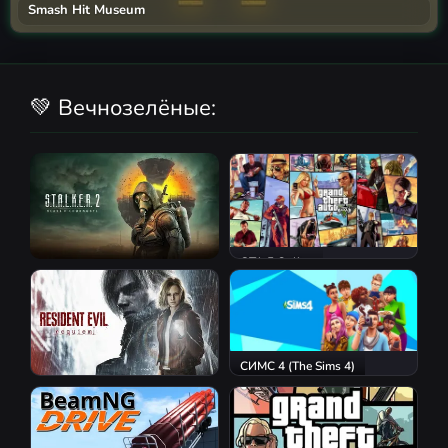
Smash Hit Museum
💚 Вечнозелёные:
GTA 5 Online
S.T.A.L.K.E.R. 2: Heart of
Chornobyl
СИМС 4 (The Sims 4)
Resident Evil Requiem