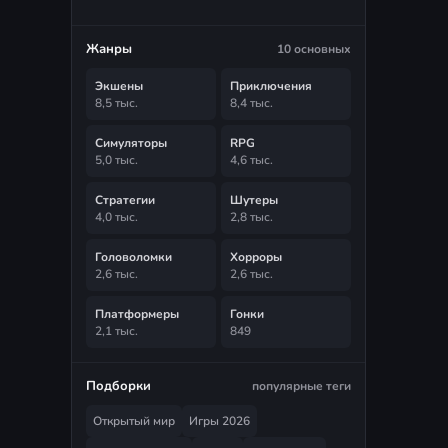
Жанры
10 основных
Экшены
Приключения
8,5 тыс.
8,4 тыс.
Симуляторы
RPG
5,0 тыс.
4,6 тыс.
Стратегии
Шутеры
4,0 тыс.
2,8 тыс.
Головоломки
Хорроры
2,6 тыс.
2,6 тыс.
Платформеры
Гонки
2,1 тыс.
849
Подборки
популярные теги
Открытый мир
Игры 2026