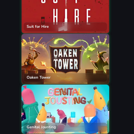
Suit for Hire
Oaken Tower
Genital Jousting