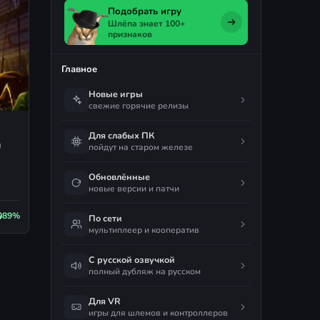
Подобрать игру
Шлёпа знает 100+
признаков
Главное
Новые игры
свежие горячие релизы
Для слабых ПК
я
пойдут на старом железе
Обновлённые
новые версии и патчи
89%
По сети
мультиплеер и кооператив
С русской озвучкой
полный дубляж на русском
Для VR
игры для шлемов и контроллеров