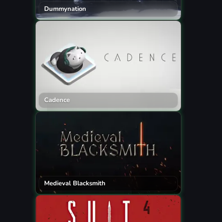
Dummynation
Cadence
Medieval Blacksmith