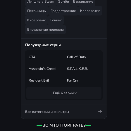
Лучшие в Steam
Зомби
Выживание
Песочницы
Градостроение
Кооператив
Киберпанк
Тюнинг
Визуальные новеллы
Популярные серии
GTA
Call of Duty
Assassin's Creed
S.T.A.L.K.E.R.
Resident Evil
Far Cry
+ Ещё 6 серий
Все категории и фильтры
ВО ЧТО ПОИГРАТЬ?