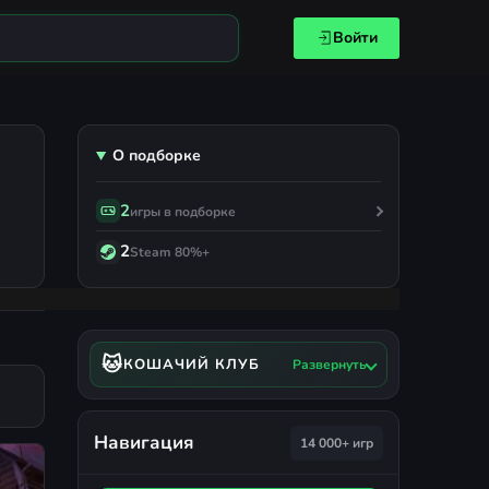
Войти
О подборке
2
игры в подборке
2
Steam 80%+
🐱
КОШАЧИЙ КЛУБ
Развернуть
Навигация
14 000+ игр