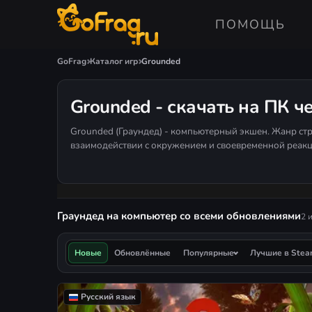
ПОМОЩЬ
GoFrag
Каталог игр
Grounded
Grounded - скачать на ПК ч
Grounded (Граундед) - компьютерный экшен. Жанр ст
взаимодействии с окружением и своевременной реакц
Граундед на компьютер со всеми обновлениями
2 
Новые
Обновлённые
Популярные
Лучшие в Ste
Русский язык