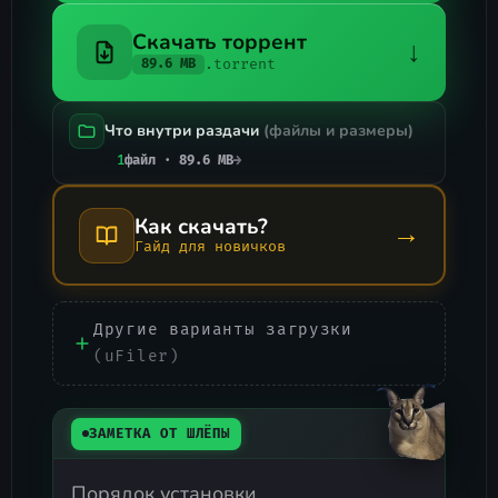
Скачать торрент
↓
.torrent
89.6 MB
Что внутри раздачи
(файлы и размеры)
1
файл · 89.6 MB
→
Как скачать?
→
Гайд для новичков
Другие варианты загрузки
(uFiler)
ЗАМЕТКА ОТ ШЛЁПЫ
Порядок установки