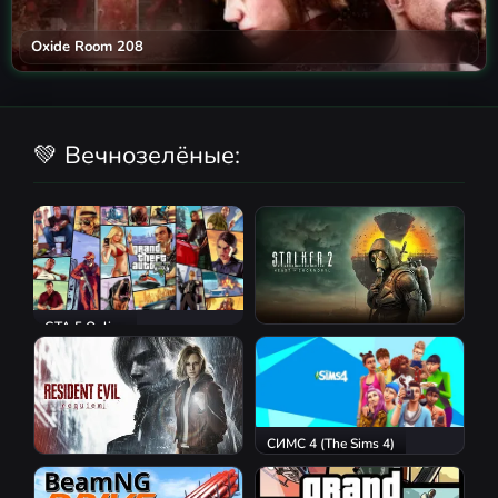
Oxide Room 208
💚 Вечнозелёные:
GTA 5 Online
S.T.A.L.K.E.R. 2: Heart of
Chornobyl
СИМС 4 (The Sims 4)
Resident Evil Requiem