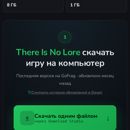
8 ГБ
1 ГБ
1
There Is No Lore
скачать
игру на компьютер
Последняя версия на GoFrag · обновлено месяц
назад
Смотреть историю обновлений в Steam
Скачать одним файлом
↓
через Download Studio