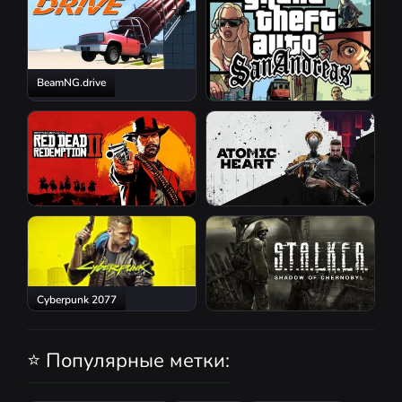
BeamNG.drive
GTA San Andreas
Red Dead Redemption 2
Atomic Heart
Cyberpunk 2077
S.T.A.L.K.E.R.: Shadow of
Chernobyl
⭐ Популярные метки: