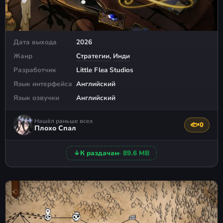
Дата выхода
2026
Жанр
Стратегии
,
Инди
Разработчик
Little Flea Studios
Язык интерфейса
Английский
Язык озвучки
Английский
Нашёл раньше всех
🐟
0
Поблагода
Плохо Спал
↓
К раздачам
· 89.6 MB