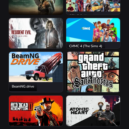
GTA 5 Online
S.T.A.L.K.E.R. 2: Heart of
Chornobyl
СИМС 4 (The Sims 4)
Resident Evil Requiem
BeamNG.drive
GTA San Andreas