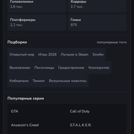
Головоломки
Хорроры
2,8 тыс.
2,7 тыс.
Платформеры
Гонки
2,2 тыс.
875
Подборки
популярные теги
Открытый мир
Игры 2026
Лучшие в Steam
Зомби
Выживание
Песочницы
Градостроение
Кооператив
Киберпанк
Тюнинг
Визуальные новеллы
Популярные серии
GTA
Call of Duty
Assassin's Creed
S.T.A.L.K.E.R.