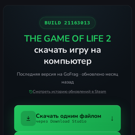
BUILD 21163013
THE GAME OF LIFE 2
скачать игру на
компьютер
Последняя версия на GoFrag · обновлено месяц
назад
Смотреть историю обновлений в Steam
Скачать одним файлом
↓
через Download Studio