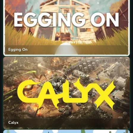
Egging On
Calyx