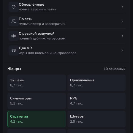
Обновлённые
новые версии и патчи
По сети
мультиплеер и кооператив
С русской озвучкой
полный дубляж на русском
Для VR
игры для шлемов и контроллеров
Жанры
10 основных
Экшены
Приключения
8,7 тыс.
8,7 тыс.
Симуляторы
RPG
5,1 тыс.
4,7 тыс.
Стратегии
Шутеры
4,2 тыс.
2,9 тыс.