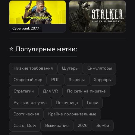
Red Dead Redemption 2
Atomic Heart
Cyberpunk 2077
S.T.A.L.K.E.R.: Shadow of
Chernobyl
⭐ Популярные метки:
Низкие требования
Шутеры
Симуляторы
Открытый мир
РПГ
Экшены
Хорроры
Стратегии
Для VR
По сети на пиратке
Русская озвучка
Песочница
Гонки
Эротическая
Крайне положительные
Call of Duty
Выживание
2026
Зомби