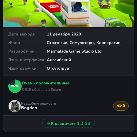
Дата выхода
11 декабря 2020
Жанр
Стратегии
,
Симуляторы
,
Кооператив
Разработчик
Marmalade Game Studio Ltd
Язык интерфейса
Английский
Язык озвучки
Отсутствует
Очень положительные
80%
3 819 обзоров в Steam
Раздобыл редкость
🐟
0
Поблагода
Bogdan
↓
К раздачам
· 1.2 GB