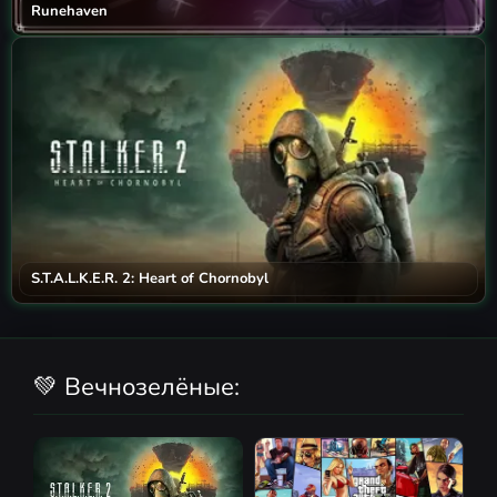
Runehaven
S.T.A.L.K.E.R. 2: Heart of Chornobyl
💚 Вечнозелёные: