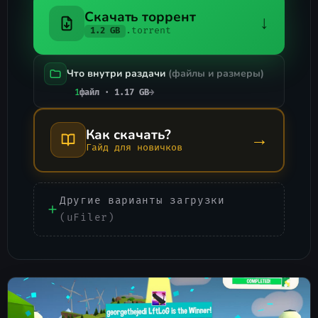
Скачать торрент
↓
.torrent
1.2 GB
Что внутри раздачи
(файлы и размеры)
1
файл · 1.17 GB
→
Как скачать?
→
Гайд для новичков
Другие варианты загрузки
(uFiler)