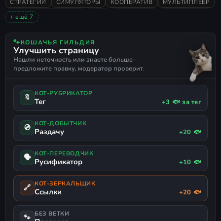
СТРАТЕГИИ
СИМУЛЯТОРЫ
КООПЕРАТИВ
МУЛЬТИПЛЕЕР
НИЗКИЕ ТРЕБОВАНИЯ
2020
КАРТОЧНАЯ
КАЗУАЛЬНАЯ
+ ещё 7
НАСТОЛЬНАЯ
ОДИНОЧНАЯ
В ОСНОВНОМ ПОЛОЖИТЕЛЬНЫЕ
СПЛИТ СКРИН
🐾
КОШАЧЬЯ ГИЛЬДИЯ
Улучшить страницу
СЕМЕЙНАЯ
СИМУЛЯТОР ЖИЗНИ
ПАТИ-ГЕЙМ
Нашли неточность или знаете больше -
предложите правку, модератор проверит.
КОТ-РУБРИКАТОР
🔖
Тег
+3 🐟 за тег
КОТ-ДОБЫТЧИК
💿
Раздачу
+20 🐟
КОТ-ПЕРЕВОДЧИК
🗣
Русификатор
+10 🐟
КОТ-ЗЕРКАЛЬЩИК
🔗
Ссылки
+20 🐟
БЕЗ ВЕТКИ
🐾