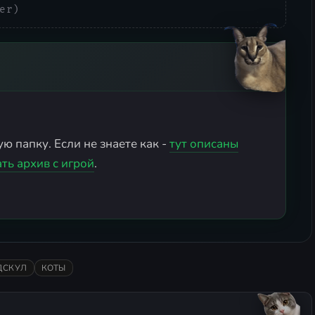
er)
ю папку. Если не знаете как -
тут описаны
ть архив с игрой
.
ДСКУЛ
КОТЫ