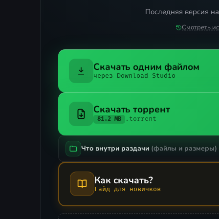
Последняя версия на
Смотреть и
Скачать одним файлом
через Download Studio
Скачать торрент
.torrent
81.2 MB
Что внутри раздачи
(файлы и размеры)
Как скачать?
Гайд для новичков