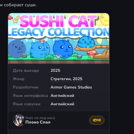
и собирает суши.
Дата выхода
2025
Жанр
Стратегии
,
2025
Разработчик
Armor Games Studios
Язык интерфейса
Английский
Язык озвучки
Английский
Унёс из-под носа
🐟
0
Поблагодарить авто
Плохо Спал