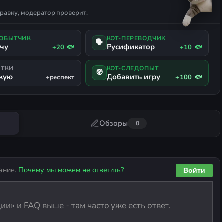
равку, модератор проверит.
ДОБЫТЧИК
КОТ-ПЕРЕВОДЧИК
🗣
ачу
Русификатор
+20 🐟
+10 🐟
ЕТКИ
КОТ-СЛЕДОПЫТ
🧭
жую
Добавить игру
+респект
+100 🐟
Обзоры
0
ание.
Почему мы можем не ответить?
Войти