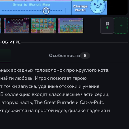
6
ОБ ИГРЕ
Особенности
5
ульных аркадных головоломок про круглого кота,
 найти любовь. Игрок помогает герою
т точки запуска, удачные отскоки и умение
 В коллекцию входят классические части серии,
торую часть, The Great Purrade и Cat-a-Pult.
т держится на простой идее, физике падения и