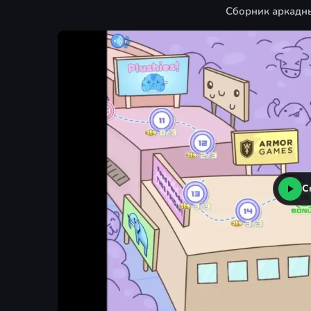
Сборник аркадны
С