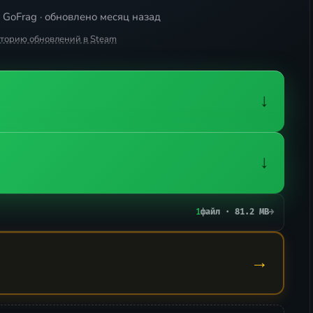
 GoFrag · обновлено месяц назад
сторию обновлений в Steam
↓
↓
1
файл · 81.2 MB
→
→