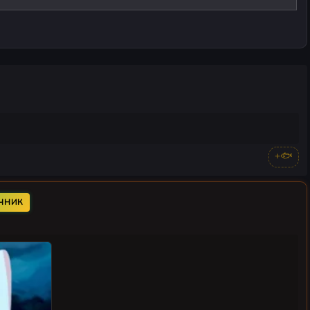
+🐟
ОЧНИК