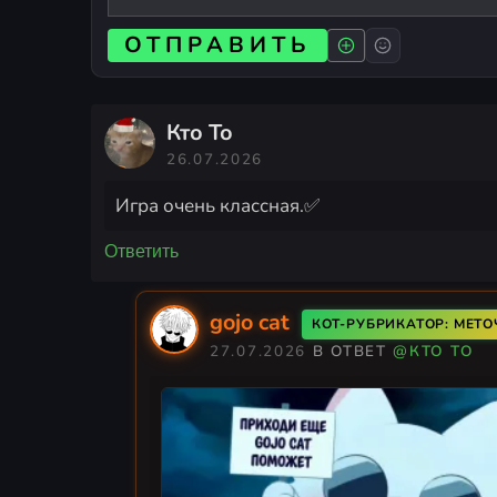
ОТПРАВИТЬ
Кто То
26.07.2026
Игра очень классная.✅
Ответить
gojo cat
КОТ-РУБРИКАТОР: МЕТ
27.07.2026
В ОТВЕТ
@КТО ТО