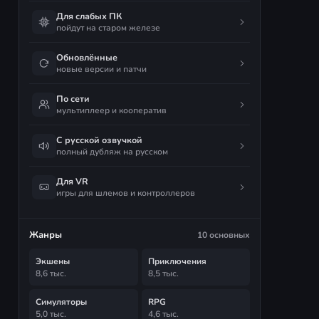
Для слабых ПК
пойдут на старом железе
Обновлённые
новые версии и патчи
По сети
мультиплеер и кооператив
С русской озвучкой
полный дубляж на русском
Для VR
игры для шлемов и контроллеров
Жанры
10 основных
Экшены
Приключения
8,6 тыс.
8,5 тыс.
Симуляторы
RPG
5,0 тыс.
4,6 тыс.