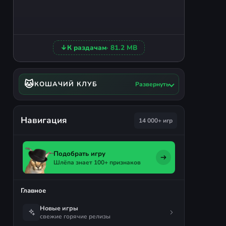
↓
К раздачам
· 81.2 MB
🐱
КОШАЧИЙ КЛУБ
Развернуть
Навигация
14 000+ игр
Подобрать игру
Шлёпа знает 100+ признаков
Главное
Новые игры
свежие горячие релизы