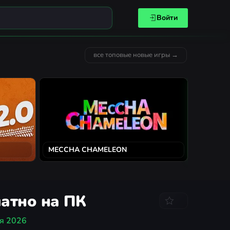
Войти
все топовые новые игры →
MECCHA CHAMELEON
Solarpun
латно на ПК
я 2026