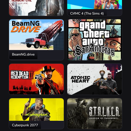
СИМС 4 (The Sims 4)
Resident Evil Requiem
BeamNG.drive
GTA San Andreas
Red Dead Redemption 2
Atomic Heart
Cyberpunk 2077