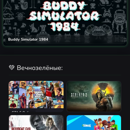
Buddy Simulator 1984
💚 Вечнозелёные:
GTA 5 Online
S.T.A.L.K.E.R. 2: Heart of
Chornobyl