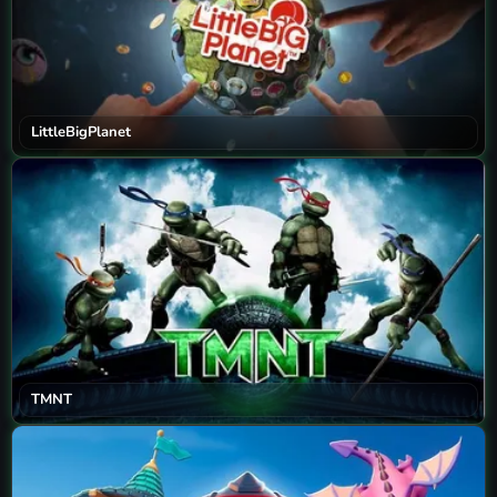
LittleBigPlanet
TMNT