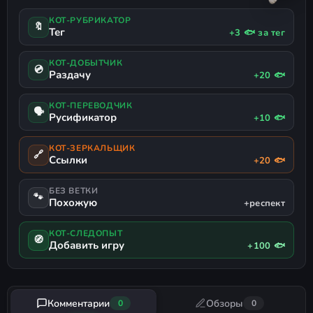
КОТ-РУБРИКАТОР
🔖
Тег
+3 🐟 за тег
КОТ-ДОБЫТЧИК
💿
Раздачу
+20 🐟
КОТ-ПЕРЕВОДЧИК
🗣
Русификатор
+10 🐟
КОТ-ЗЕРКАЛЬЩИК
🔗
Ссылки
+20 🐟
БЕЗ ВЕТКИ
🐾
Похожую
+респект
КОТ-СЛЕДОПЫТ
🧭
Добавить игру
+100 🐟
Комментарии
Обзоры
0
0