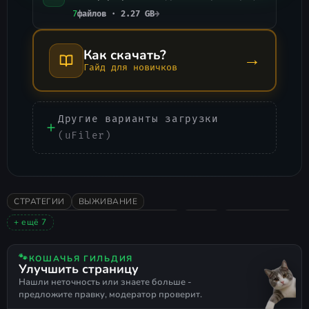
7
файлов · 2.27 GB
→
Как скачать?
→
Гайд для новичков
Другие варианты загрузки
(uFiler)
СТРАТЕГИИ
ВЫЖИВАНИЕ
ГРАДОСТРОИТЕЛЬНЫЙ СИМУЛЯТОР
ИНДИ
ПОШАГОВАЯ
+ ещё 7
2023
ОДИНОЧНАЯ
В ОСНОВНОМ ПОЛОЖИТЕЛЬНЫЕ
ФЭНТЕЗИ
УПРАВЛЕНИЕ РЕСУРСАМИ
🐾
КОШАЧЬЯ ГИЛЬДИЯ
Улучшить страницу
ПРОЦЕДУРНАЯ ГЕНЕРАЦИЯ
4X
Нашли неточность или знаете больше -
предложите правку, модератор проверит.