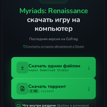
Myriads: Renaissance
скачать игру на
компьютер
Последняя версия на GoFrag
Смотреть историю обновлений в Steam
Скачать одним файлом
↓
через Download Studio
Скачать торрент
↓
.torrent
2 GB
Что внутри раздачи
(файлы и размеры)