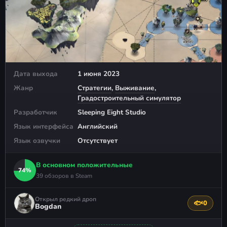
Дата выхода
1 июня 2023
Жанр
Стратегии
,
Выживание
,
Градостроительный симулятор
Разработчик
Sleeping Eight Studio
Язык интерфейса
Английский
Язык озвучки
Отсутствует
В основном положительные
74%
39 обзоров в Steam
Открыл редкий дроп
🐟
0
Поблагода
Bogdan