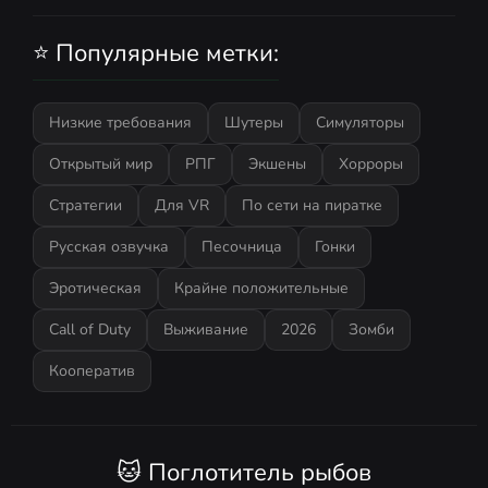
S.T.A.L.K.E.R.: Shadow of
Chernobyl
⭐ Популярные метки:
Низкие требования
Шутеры
Симуляторы
Открытый мир
РПГ
Экшены
Хорроры
Стратегии
Для VR
По сети на пиратке
Русская озвучка
Песочница
Гонки
Эротическая
Крайне положительные
Call of Duty
Выживание
2026
Зомби
Кооператив
🐱 Поглотитель рыбов