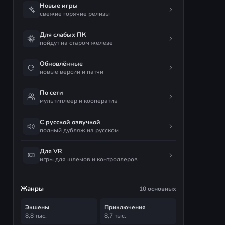
Новые игры
свежие горячие релизы
Для слабых ПК
пойдут на старом железе
Обновлённые
новые версии и патчи
По сети
мультиплеер и кооператив
С русской озвучкой
полный дубляж на русском
Для VR
игры для шлемов и контроллеров
Жанры
10 основных
Экшены
Приключения
8,8 тыс.
8,7 тыс.