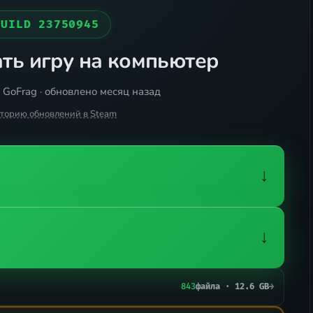
BUILD 23750945
ть игру на компьютер
 GoFrag · обновлено месяц назад
сторию обновлений в Steam
↓
↓
843
файла · 12.6 GB
→