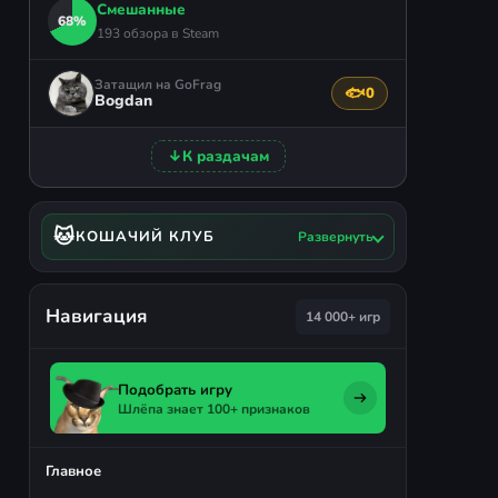
Смешанные
68%
193 обзора в Steam
Затащил на GoFrag
🐟
0
Поблагодарить авто
Bogdan
↓
К раздачам
🐱
КОШАЧИЙ КЛУБ
Развернуть
Навигация
14 000+ игр
Подобрать игру
Шлёпа знает 100+ признаков
Главное