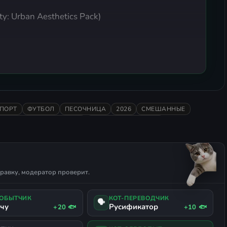
ty: Urban Aesthetics Pack)
ction)
ПОРТ
ФУТБОЛ
ПЕСОЧНИЦА
2026
СМЕШАННЫЕ
ПРАВЛЕНИЕ РЕСУРСАМИ
ТАЙМ-МЕНЕДЖМЕНТ
равку, модератор проверит.
ДОБЫТЧИК
КОТ-ПЕРЕВОДЧИК
🗣
ачу
Русификатор
+20 🐟
+10 🐟