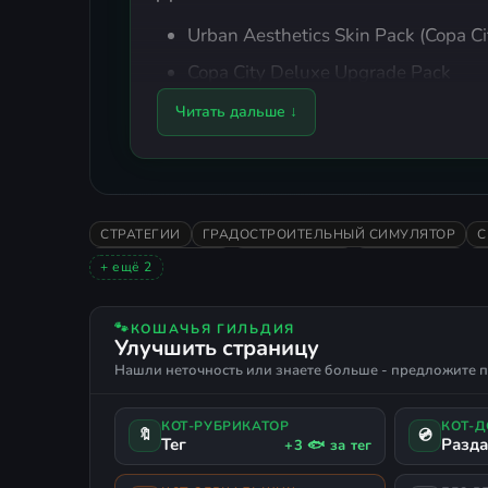
Urban Aesthetics Skin Pack (Copa Ci
Copa City Deluxe Upgrade Pack
TIFO Pack (Copa City: Elite Tifo Colle
Читать дальше ↓
СТРАТЕГИИ
ГРАДОСТРОИТЕЛЬНЫЙ СИМУЛЯТОР
С
СТРОИТЕЛЬСТВО
МЕНЕДЖМЕНТ
ЭКОНОМИКА
У
+ ещё 2
СИМУЛЯТОР БОГА
ПОДДЕРЖКА ГЕЙМПАДА
🐾
КОШАЧЬЯ ГИЛЬДИЯ
Улучшить страницу
Нашли неточность или знаете больше - предложите п
КОТ-РУБРИКАТОР
КОТ-
🔖
💿
Тег
Разд
+3 🐟 за тег