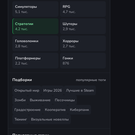
Симуляторы
RPG
5,1 тыс.
4,7 тыс.
Стратегии
Шутеры
4,2 тыс.
2,9 тыс.
Головоломки
Хорроры
2,8 тыс.
2,7 тыс.
Платформеры
Гонки
2,2 тыс.
876
Подборки
популярные теги
Открытый мир
Игры 2026
Лучшие в Steam
Зомби
Выживание
Песочницы
Градостроение
Кооператив
Киберпанк
Тюнинг
Визуальные новеллы