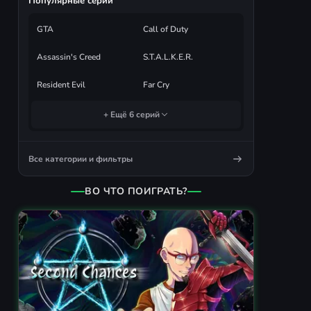
Популярные серии
GTA
Call of Duty
Assassin's Creed
S.T.A.L.K.E.R.
Resident Evil
Far Cry
+ Ещё 6 серий
Все категории и фильтры
ВО ЧТО ПОИГРАТЬ?