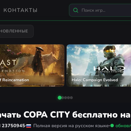
КОНТАКТЫ
БНОВЛЕННЫЕ
und: Omen of Cthulhu
Assassin's Creed Black Flag R
чать COPA CITY бесплатно н
d 23750945
Полная версия на русском языке
● обнов