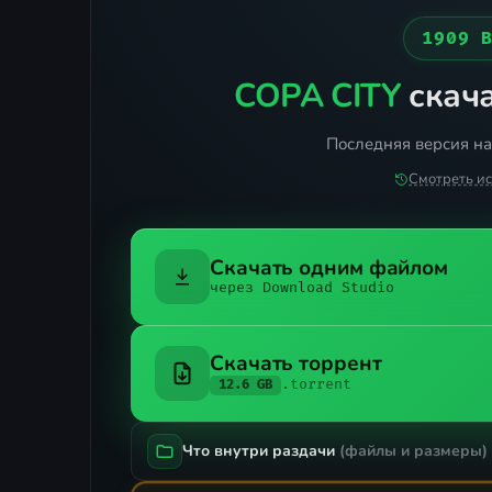
1909 
COPA CITY
скача
Последняя версия на
Смотреть и
Скачать одним файлом
через Download Studio
Скачать торрент
.torrent
12.6 GB
Что внутри раздачи
(файлы и размеры)