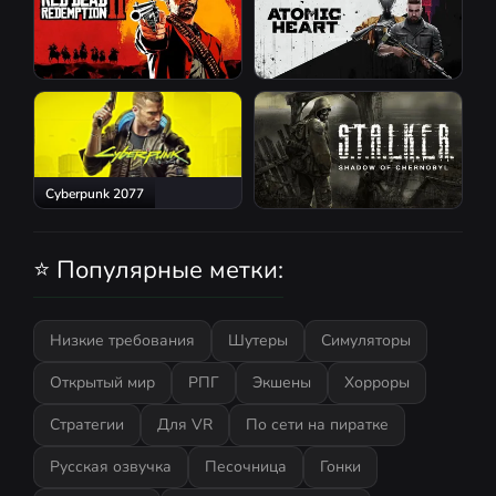
Red Dead Redemption 2
Atomic Heart
Cyberpunk 2077
S.T.A.L.K.E.R.: Shadow of
Chernobyl
⭐ Популярные метки:
Низкие требования
Шутеры
Симуляторы
Открытый мир
РПГ
Экшены
Хорроры
Стратегии
Для VR
По сети на пиратке
Русская озвучка
Песочница
Гонки