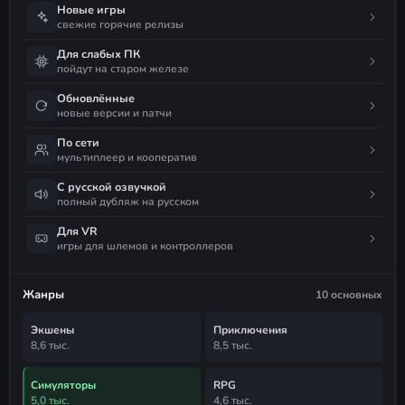
Новые игры
свежие горячие релизы
Для слабых ПК
пойдут на старом железе
Обновлённые
новые версии и патчи
По сети
мультиплеер и кооператив
С русской озвучкой
полный дубляж на русском
Для VR
игры для шлемов и контроллеров
Жанры
10 основных
Экшены
Приключения
8,6 тыс.
8,5 тыс.
Симуляторы
RPG
5,0 тыс.
4,6 тыс.