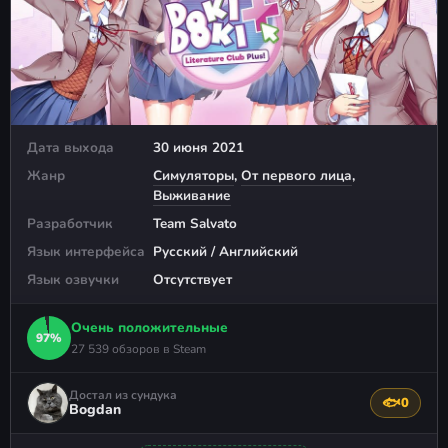
Дата выхода
30 июня 2021
Жанр
Симуляторы
,
От первого лица
,
Выживание
Разработчик
Team Salvato
Язык интерфейса
Русский / Английский
Язык озвучки
Отсутствует
Очень положительные
97%
27 539 обзоров в Steam
Достал из сундука
🐟
0
Поблагода
Bogdan