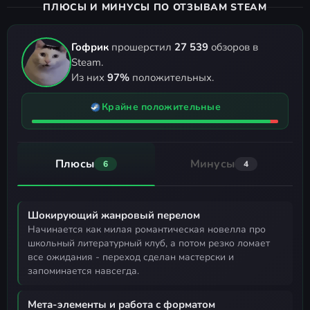
ПЛЮСЫ И МИНУСЫ ПО ОТЗЫВАМ STEAM
Гофрик
прошерстил
27 539
обзоров в
Steam.
Из них
97%
положительных.
Крайне положительные
Плюсы
Минусы
6
4
Шокирующий жанровый перелом
начинается как милая романтическая новелла про
школьный литературный клуб, а потом резко ломает
все ожидания - переход сделан мастерски и
запоминается навсегда.
Мета-элементы и работа с форматом