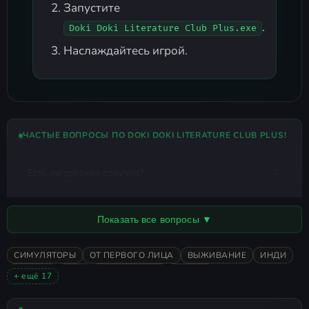
Запустите
.
Doki Doki Literature Club Plus.exe
Наслаждайтесь игрой.
ЧАСТЫЕ ВОПРОСЫ ПО DOKI DOKI LITERATURE CLUB PLUS!
Есть ли русская озвучка?
Показать все вопросы ▼
СИМУЛЯТОРЫ
ОТ ПЕРВОГО ЛИЦА
ВЫЖИВАНИЕ
ИНДИ
ХОРРОР
2021
КАЗУАЛЬНАЯ
АНИМЕ
+ ещё 17
ЯПОНСКИЕ ИГРЫ
ВИЗУАЛЬНАЯ НОВЕЛЛА
DOKI DOKI
ОДИНОЧНАЯ
СЮЖЕТНЫЕ ИГРЫ
АТМОСФЕРНАЯ
2D