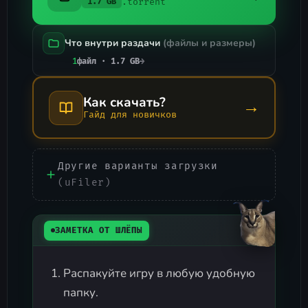
.torrent
1.7 GB
Что внутри раздачи
(файлы и размеры)
1
файл · 1.7 GB
→
Как скачать?
→
Гайд для новичков
Другие варианты загрузки
(uFiler)
ЗАМЕТКА ОТ ШЛЁПЫ
Распакуйте игру в любую удобную
папку.