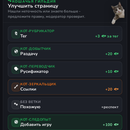
🐾
КОШАЧЬЯ ГИЛЬДИЯ
Улучшить страницу
МИЛАЯ
КРАЙНЕ ПОЛОЖИТЕЛЬНЫЕ
ЖЕСТОКОСТЬ
Нашли неточность или знаете больше -
ОТЛИЧНЫЙ САУНДТРЕК
НЕСКОЛЬКО КОНЦОВОК
предложите правку, модератор проверит.
РИСОВАННАЯ
РЕИГРАБЕЛЬНОСТЬ
СИМУЛЯТОР СВИДАНИЙ
РОМАНТИКА
БОГАТЫЙ ЛОР
КОТ-РУБРИКАТОР
РУССКИЙ ЯЗЫК
🔖
Тег
+3 🐟 за тег
КОТ-ДОБЫТЧИК
💿
Раздачу
+20 🐟
КОТ-ПЕРЕВОДЧИК
🗣
Русификатор
+10 🐟
КОТ-ЗЕРКАЛЬЩИК
🔗
Ссылки
+20 🐟
БЕЗ ВЕТКИ
🐾
Похожую
+респект
КОТ-СЛЕДОПЫТ
🧭
Добавить игру
+100 🐟