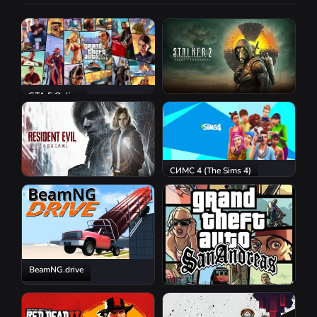
GTA 5 Online
S.T.A.L.K.E.R. 2: Heart of
Chornobyl
СИМС 4 (The Sims 4)
Resident Evil Requiem
BeamNG.drive
GTA San Andreas