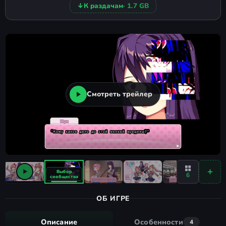
↓
К раздачам
· 1.7 GB
Смотреть трейлер
6
ОБ ИГРЕ
Описание
Особенности
4