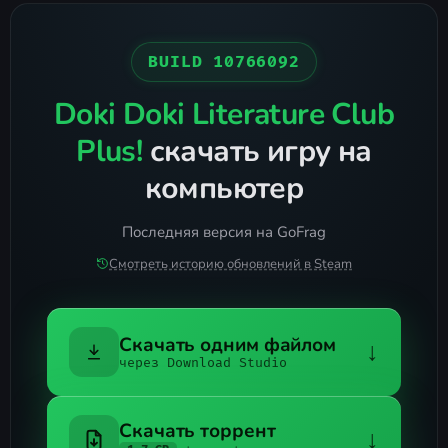
BUILD 10766092
Doki Doki Literature Club
Plus!
скачать игру на
компьютер
Последняя версия на GoFrag
Смотреть историю обновлений в Steam
Скачать одним файлом
↓
через Download Studio
Скачать торрент
↓