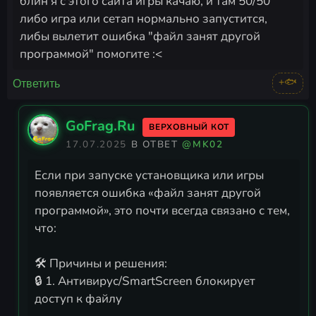
блин я с этого сайта игры качаю, и там 50/50
либо игра или сетап нормально запустится,
либы вылетит ошибка "файл занят другой
программой" помогите :<
+🐟
Ответить
GoFrag.Ru
ВЕРХОВНЫЙ КОТ
17.07.2025
В ОТВЕТ
@MK02
Если при запуске установщика или игры
появляется ошибка «файл занят другой
программой», это почти всегда связано с тем,
что:
🛠 Причины и решения:
🔒 1. Антивирус/SmartScreen блокирует
доступ к файлу