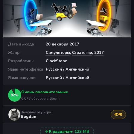
Дата выхода
20 декабря 2017
Жанр
Симуляторы
,
Стратегии
,
2017
Разработчик
ClockStone
Язык интерфейса
Русский / Английский
Язык озвучки
Русский / Английский
Очень положительные
92%
6 678 обзоров в Steam
Выловил эту игру
🐟
0
Поблагода
Bogdan
↓
К раздачам
· 123 MB