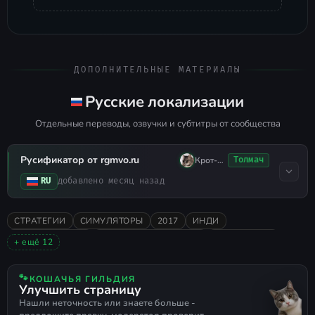
ДОПОЛНИТЕЛЬНЫЕ МАТЕРИАЛЫ
Русские локализации
Отдельные переводы, озвучки и субтитры от сообщества
Русификатор от rgmvo.ru
Крот-Брот
Толмач
RU
добавлено месяц назад
СТРАТЕГИИ
СИМУЛЯТОРЫ
2017
ИНДИ
ГОЛОВОЛОМКИ
НИЗКИЕ ТРЕБОВАНИЯ
ПЕСОЧНИЦА
+ ещё 12
BRIDGE CONSTRUCTOR
ОДИНОЧНАЯ
ОЧЕНЬ ПОЛОЖИТЕЛЬНЫЕ
2D
СТРОИТЕЛЬСТВО
🐾
КОШАЧЬЯ ГИЛЬДИЯ
Улучшить страницу
СЛОЖНАЯ
ФИЗИКА
КОМЕДИЯ
РЕДАКТОР УРОВНЕЙ
Нашли неточность или знаете больше -
РУССКИЙ ЯЗЫК
РУССКАЯ ОЗВУЧКА