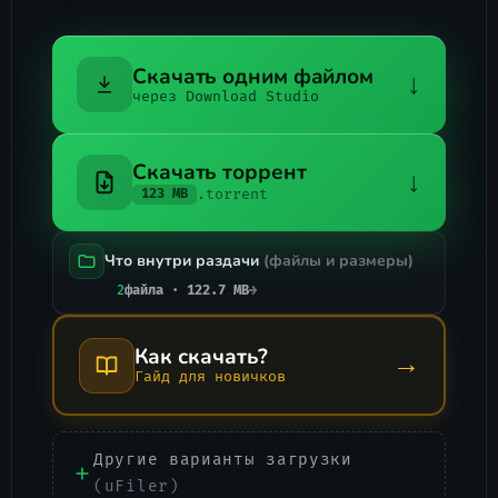
Скачать одним файлом
↓
через Download Studio
Скачать торрент
↓
.torrent
123 MB
Что внутри раздачи
(файлы и размеры)
2
файла · 122.7 MB
→
Как скачать?
→
Гайд для новичков
Другие варианты загрузки
(uFiler)