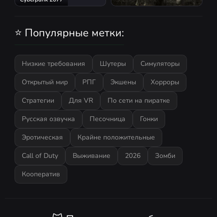
S.T.A.L.K.E.R.: Shadow of
Chernobyl
⭐ Популярные метки:
Низкие требования
Шутеры
Симуляторы
Открытый мир
РПГ
Экшены
Хорроры
Стратегии
Для VR
По сети на пиратке
Русская озвучка
Песочница
Гонки
Эротическая
Крайне положительные
Call of Duty
Выживание
2026
Зомби
Кооператив