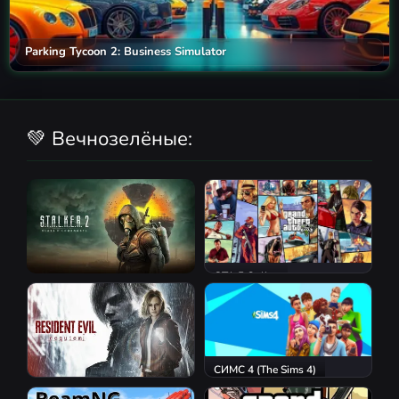
Parking Tycoon 2: Business Simulator
💚 Вечнозелёные:
GTA 5 Online
S.T.A.L.K.E.R. 2: Heart of
Chornobyl
СИМС 4 (The Sims 4)
Resident Evil Requiem