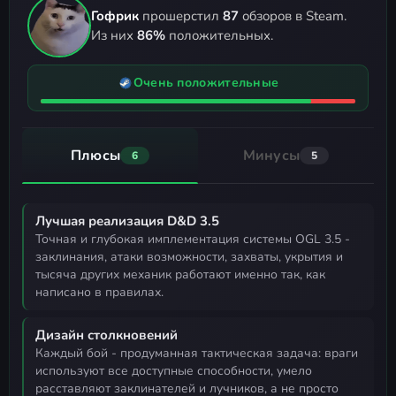
Гофрик
прошерстил
87
обзоров в Steam.
Из них
86%
положительных.
Очень положительные
Плюсы
Минусы
6
5
Лучшая реализация D&D 3.5
точная и глубокая имплементация системы OGL 3.5 -
заклинания, атаки возможности, захваты, укрытия и
тысяча других механик работают именно так, как
написано в правилах.
Дизайн столкновений
каждый бой - продуманная тактическая задача: враги
используют все доступные способности, умело
расставляют заклинателей и лучников, а не просто