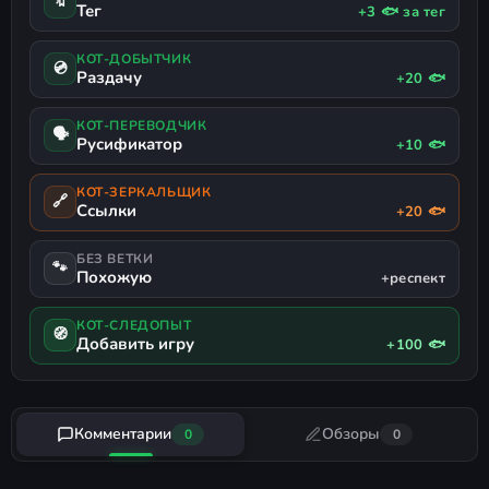
🔖
Тег
+3 🐟 за тег
КОТ-ДОБЫТЧИК
💿
Раздачу
+20 🐟
КОТ-ПЕРЕВОДЧИК
🗣
Русификатор
+10 🐟
КОТ-ЗЕРКАЛЬЩИК
🔗
Ссылки
+20 🐟
БЕЗ ВЕТКИ
🐾
Похожую
+респект
КОТ-СЛЕДОПЫТ
🧭
Добавить игру
+100 🐟
Комментарии
Обзоры
0
0