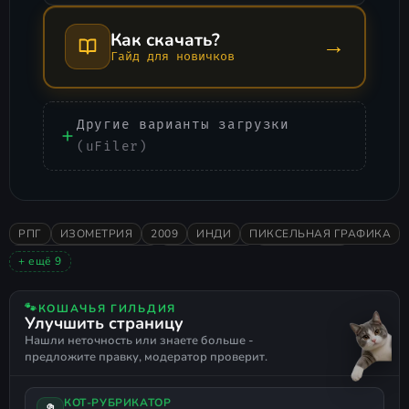
Как скачать?
→
Гайд для новичков
Другие варианты загрузки
(uFiler)
РПГ
ИЗОМЕТРИЯ
2009
ИНДИ
ПИКСЕЛЬНАЯ ГРАФИКА
НИЗКИЕ ТРЕБОВАНИЯ
ПОШАГОВАЯ
ОДИНОЧНАЯ
+ ещё 9
ОЧЕНЬ ПОЛОЖИТЕЛЬНЫЕ
ИССЛЕДОВАНИЕ
2D
ФЭНТЕЗИ
КАСТОМИЗАЦИЯ
ПОШАГОВАЯ ТАКТИКА
🐾
КОШАЧЬЯ ГИЛЬДИЯ
Улучшить страницу
ТАКТИЧЕСКАЯ RPG
ПАРТИЙНАЯ RPG
CRPG
Нашли неточность или знаете больше -
предложите правку, модератор проверит.
КОТ-РУБРИКАТОР