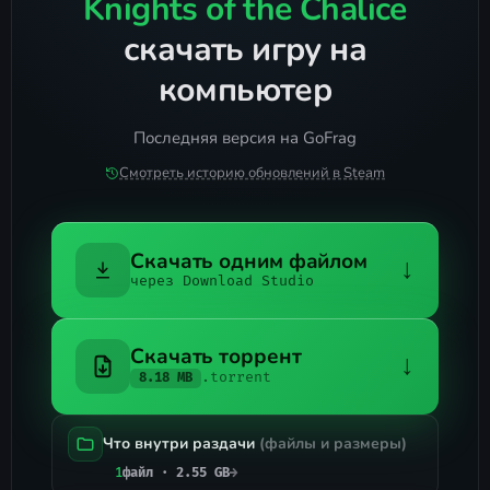
Knights of the Chalice
скачать игру на
компьютер
Последняя версия на GoFrag
Смотреть историю обновлений в Steam
Скачать одним файлом
↓
через Download Studio
Скачать торрент
↓
.torrent
8.18 MB
Что внутри раздачи
(файлы и размеры)
1
файл · 2.55 GB
→