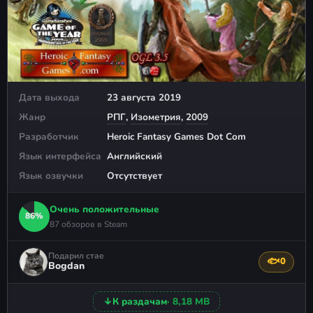
Дата выхода
23 августа 2019
Жанр
РПГ
,
Изометрия
,
2009
Разработчик
Heroic Fantasy Games Dot Com
Язык интерфейса
Английский
Язык озвучки
Отсутствует
Очень положительные
86%
87 обзоров в Steam
Подарил стае
🐟
0
Поблагода
Bogdan
↓
К раздачам
· 8,18 MB