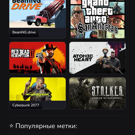
BeamNG.drive
GTA San Andreas
Red Dead Redemption 2
Atomic Heart
Cyberpunk 2077
S.T.A.L.K.E.R.: Shadow of
Chernobyl
⭐ Популярные метки: