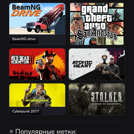
Resident Evil Requiem
BeamNG.drive
GTA San Andreas
Red Dead Redemption 2
Atomic Heart
Cyberpunk 2077
S.T.A.L.K.E.R.: Shadow of
Chernobyl
⭐ Популярные метки: