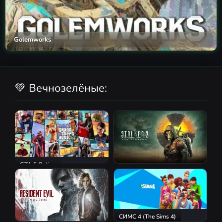
Golemworks
💚 Вечнозелёные:
GTA 5 Online
S.T.A.L.K.E.R. 2: Heart of
Chornobyl
СИМС 4 (The Sims 4)