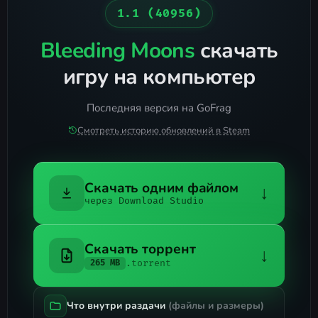
1.1 (40956)
Bleeding Moons
скачать
игру на компьютер
Последняя версия на GoFrag
Смотреть историю обновлений в Steam
Скачать одним файлом
↓
через Download Studio
Скачать торрент
↓
.torrent
265 MB
Что внутри раздачи
(файлы и размеры)