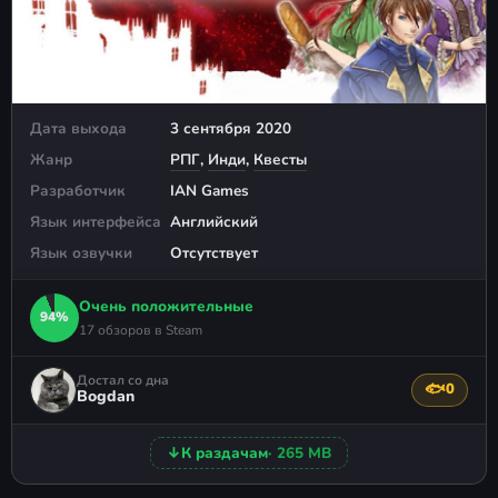
Дата выхода
3 сентября 2020
Жанр
РПГ
,
Инди
,
Квесты
Разработчик
IAN Games
Язык интерфейса
Английский
Язык озвучки
Отсутствует
Очень положительные
94%
17 обзоров в Steam
Достал со дна
🐟
0
Поблагода
Bogdan
↓
К раздачам
· 265 MB