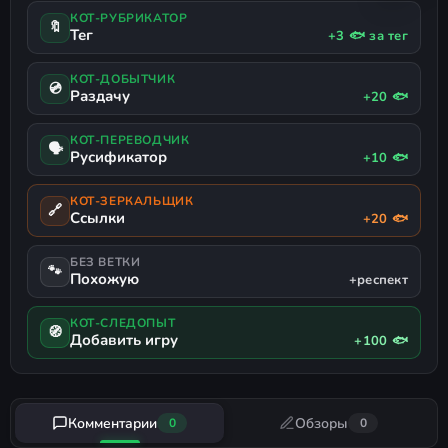
КОТ-РУБРИКАТОР
🔖
Тег
+3 🐟 за тег
КОТ-ДОБЫТЧИК
💿
Раздачу
+20 🐟
КОТ-ПЕРЕВОДЧИК
🗣
Русификатор
+10 🐟
КОТ-ЗЕРКАЛЬЩИК
🔗
Ссылки
+20 🐟
БЕЗ ВЕТКИ
🐾
Похожую
+респект
КОТ-СЛЕДОПЫТ
🧭
Добавить игру
+100 🐟
Комментарии
Обзоры
0
0