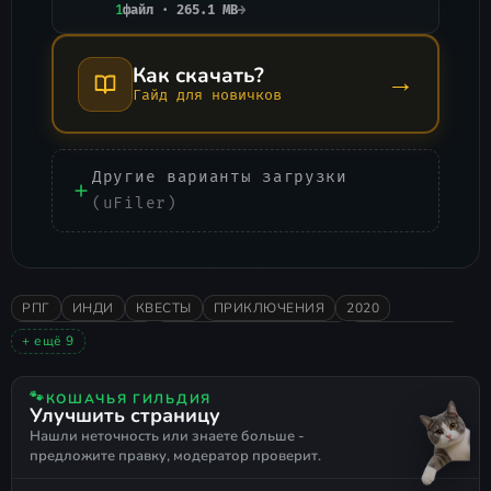
1
файл · 265.1 MB
→
Как скачать?
→
Гайд для новичков
Другие варианты загрузки
(uFiler)
РПГ
ИНДИ
КВЕСТЫ
ПРИКЛЮЧЕНИЯ
2020
POINT AND CLICK
ВИЗУАЛЬНАЯ НОВЕЛЛА
ОДИНОЧНАЯ
+ ещё 9
ПОЛОЖИТЕЛЬНЫЕ
СЮЖЕТНЫЕ ИГРЫ
ПОСЛЕДСТВИЯ ВЫБОРА
НЕСКОЛЬКО КОНЦОВОК
🐾
КОШАЧЬЯ ГИЛЬДИЯ
Улучшить страницу
ИНТЕРАКТИВНАЯ ФАНТАСТИКА
ВЫБЕРИ ПРИКЛЮЧЕНИЕ
Нашли неточность или знаете больше -
НАРРАТИВ
РОМАНТИКА
ТЕКСТОВАЯ
предложите правку, модератор проверит.