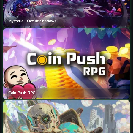
Mysteria ~Occult Shadows~
Coin Push RPG