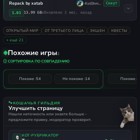
администратора.
Repack by xatab
-KotShmel-
Скаут
Играть и наслаждаться!
13.99 GB
обновлено 3 мес. назад
1.03
ОТКРЫТЫЙ МИР
ОТ ТРЕТЬЕГО ЛИЦА
ЭКШЕН
КВЕСТЫ
ASSASSIN'S CREED
СТЕЛС
ПРИКЛЮЧЕНИЯ
2019
+ ещё 21
ПАРКУР
РЕМАСТЕР
ОДИНОЧНАЯ
СМЕШАННЫЕ
Похожие игры
❉
Assassin's Creed Black Flag
Assassin's C
ИССЛЕДОВАНИЕ
СЮЖЕТНЫЕ ИГРЫ
2
Resynced
SYNDICATE
ЭКШЕН-ПРИКЛЮЧЕНИЯ
КАСТОМИЗАЦИЯ
Ⓘ СОРТИРОВКА ПО СОВПАДЕНИЮ
УПРАВЛЕНИЕ РЕСУРСАМИ
ИСТОРИЧЕСКАЯ
БОЙ
БОЕВЫЕ ИСКУССТВА
ДОБЫЧА (ЛУТ)
АССАСИН
79%
Похоже ·
54
Не похоже ·
14
Похоже ·
7
СОВПАДЕНИЕ
МОРСКАЯ
АМЕРИКА
МОРСКИЕ СРАЖЕНИЯ
ФИЛОСОФСКАЯ
РУССКИЙ ЯЗЫК
РУССКАЯ ОЗВУЧКА
ПОДДЕРЖКА ГЕЙМПАДА
🐾
КОШАЧЬЯ ГИЛЬДИЯ
Улучшить страницу
Нашли неточность или знаете больше -
предложите правку, модератор проверит.
КОТ-РУБРИКАТОР
🔖