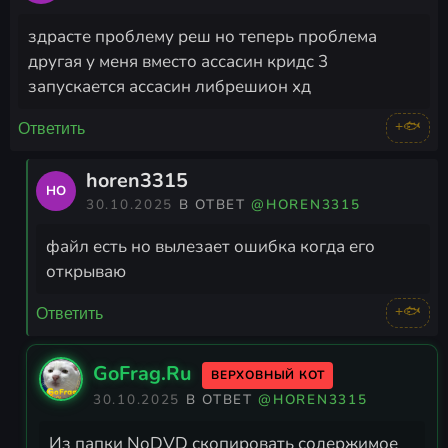
здрасте проблему реш но теперь проблема
другая у меня вместо ассасин кридс 3
запускается ассасин либрешион хд
+🐟
Ответить
horen3315
HO
30.10.2025
В ОТВЕТ
@HOREN3315
файл есть но вылезает ошибка когда его
открываю
+🐟
Ответить
GoFrag.Ru
ВЕРХОВНЫЙ КОТ
30.10.2025
В ОТВЕТ
@HOREN3315
Из папки NoDVD скопировать содержимое