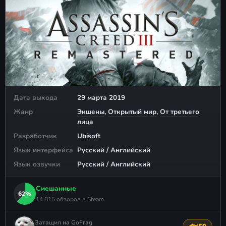
Дата выхода
29 марта 2019
Жанр
Экшены
,
Открытый мир
,
От третьего
лица
Разработчик
Ubisoft
Язык интерфейса
Русский / Английский
Язык озвучки
Русский / Английский
Смешанные
62%
14 815 обзоров в Steam
Затащил на GoFrag