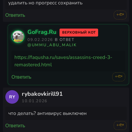
удалить но прогресс сохранить
+🐟
Ответить
GoFrag.Ru
ВЕРХОВНЫЙ КОТ
09.02.2026
В ОТВЕТ
@UMMU_ABU_MALIK
https://faqusha.ru/saves/assassins-creed-3-
remastered.html
+🐟
Ответить
rybakovkirill91
RY
10.01.2026
что делать? антивирус выключен
+🐟
Ответить