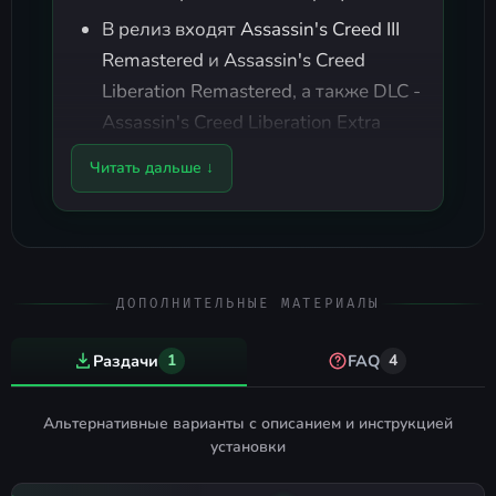
В релиз входят
Assassin's Creed III
Remastered
и
Assassin's Creed
Liberation Remastered
, а также DLC -
Assassin's Creed Liberation Extra
Content Videos
.
Читать дальше ↓
Порядок установки:
Установка #1 (Обычная):
Скопировать содержимое релиза в
любое место на вашем жёстком
ДОПОЛНИТЕЛЬНЫЕ МАТЕРИАЛЫ
диске.
Раздачи
1
FAQ
4
Из папки
скопировать
NoDVD
содержимое папки
в папку с
CODEX
Альтернативные варианты с описанием и инструкцией
игрой (с заменой файлов).
установки
Запустить игру от имени