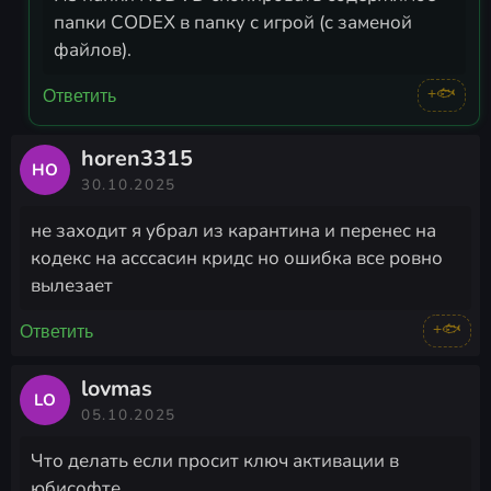
папки CODEX в папку с игрой (с заменой
файлов).
+🐟
Ответить
horen3315
HO
30.10.2025
не заходит я убрал из карантина и перенес на
кодекс на асссасин кридс но ошибка все ровно
вылезает
+🐟
Ответить
lovmas
LO
05.10.2025
Что делать если просит ключ активации в
юбисофте