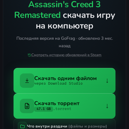
Assassin's Creed 3
Remastered
скачать игру
на компьютер
Последняя версия на GoFrag · обновлено 3 мес.
назад
Смотреть историю обновлений в Steam
Скачать одним файлом
↓
через Download Studio
Скачать торрент
↓
.torrent
47.1 GB
Что внутри раздачи
(файлы и размеры)