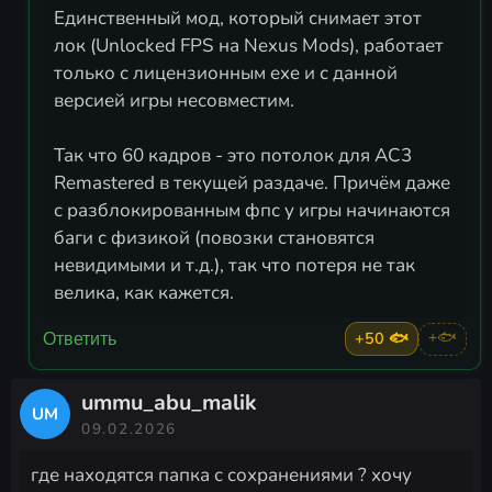
Единственный мод, который снимает этот
лок (Unlocked FPS на Nexus Mods), работает
только с лицензионным exe и с данной
версией игры несовместим.
Так что 60 кадров - это потолок для AC3
Remastered в текущей раздаче. Причём даже
с разблокированным фпс у игры начинаются
баги с физикой (повозки становятся
невидимыми и т.д.), так что потеря не так
велика, как кажется.
+50 🐟
+🐟
Ответить
ummu_abu_malik
UM
09.02.2026
где находятся папка с сохранениями ? хочу