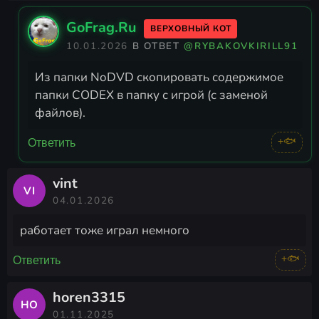
GoFrag.Ru
ВЕРХОВНЫЙ КОТ
10.01.2026
В ОТВЕТ
@RYBAKOVKIRILL91
Из папки NoDVD скопировать содержимое
папки CODEX в папку с игрой (с заменой
файлов).
+🐟
Ответить
vint
VI
04.01.2026
работает тоже играл немного
+🐟
Ответить
horen3315
HO
01.11.2025