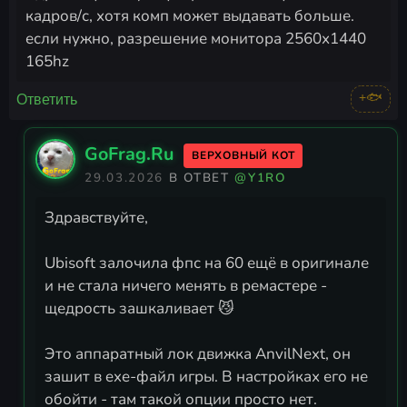
кадров/с, хотя комп может выдавать больше.
если нужно, разрешение монитора 2560х1440
165hz
+🐟
Ответить
GoFrag.Ru
ВЕРХОВНЫЙ КОТ
29.03.2026
В ОТВЕТ
@Y1RO
Здравствуйте,
Ubisoft залочила фпс на 60 ещё в оригинале
и не стала ничего менять в ремастере -
щедрость зашкаливает 😼
Это аппаратный лок движка AnvilNext, он
зашит в exe-файл игры. В настройках его не
обойти - там такой опции просто нет.