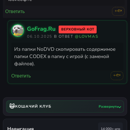
+🐟
Ответить
GoFrag.Ru
ВЕРХОВНЫЙ КОТ
06.10.2025
В ОТВЕТ
@LOVMAS
Из папки NoDVD скопировать содержимое
папки CODEX в папку с игрой (с заменой
файлов).
+🐟
Ответить
🐱
КОШАЧИЙ КЛУБ
Развернуть
Навигация
14 000+ игр