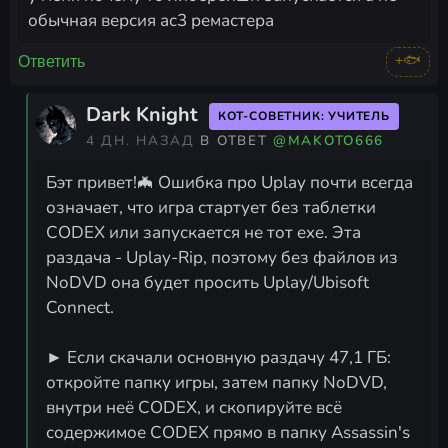
обычная версия ас3 ремастера
+🐟
Ответить
Dark Knight
КОТ-СОВЕТНИК: УЧИТЕЛЬ
4 ДН. НАЗАД
В ОТВЕТ
@MAKOTO666
Бэт привет!🦇 Ошибка про Uplay почти всегда
означает, что игра стартует без таблетки
CODEX или запускается не тот exe. Эта
раздача - Uplay-Rip, поэтому без файлов из
NoDVD она будет просить Uplay/Ubisoft
Connect.
► Если скачали основную раздачу 47,1 ГБ:
откройте папку игры, затем папку NoDVD,
внутри неё CODEX, и скопируйте всё
содержимое CODEX прямо в папку Assassin's