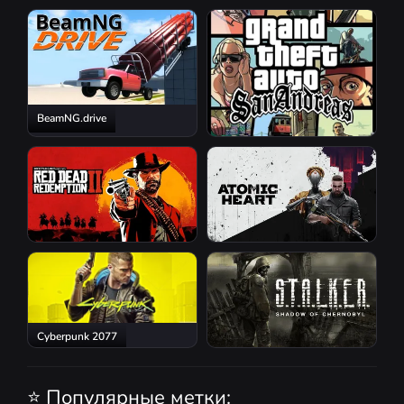
Resident Evil Requiem
BeamNG.drive
GTA San Andreas
Red Dead Redemption 2
Atomic Heart
Cyberpunk 2077
S.T.A.L.K.E.R.: Shadow of
Chernobyl
⭐ Популярные метки: