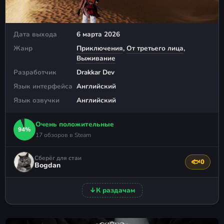
Дата выхода
6 марта 2026
Жанр
Приключения
,
От третьего лица
,
Выживание
Разработчик
Drakkar Dev
Язык интерфейса
Английский
Язык озвучки
Английский
Очень положительные
94%
17 обзоров в Steam
Сберёг для стаи
🐟
0
Поблагода
Bogdan
↓
К раздачам