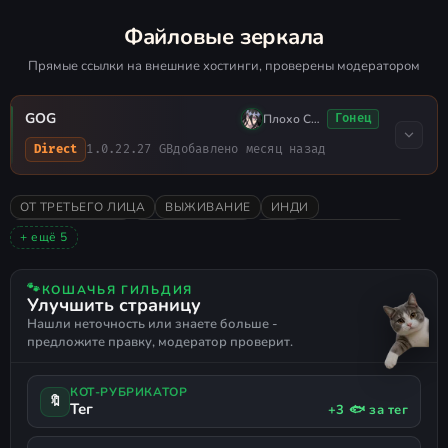
Файловые зеркала
Прямые ссылки на внешние хостинги, проверены модератором
GOG
Плохо Спал
Гонец
1.0.2
2.27 GB
добавлено месяц назад
Direct
ОТ ТРЕТЬЕГО ЛИЦА
ВЫЖИВАНИЕ
ИНДИ
ГОЛОВОЛОМКИ
ПРИКЛЮЧЕНИЯ
2026
ОДИНОЧНАЯ
+ ещё 5
АТМОСФЕРНАЯ
НАУЧНАЯ ФАНТАСТИКА
ФЭНТЕЗИ
ЛИНЕЙНАЯ
ПОДДЕРЖКА ГЕЙМПАДА
🐾
КОШАЧЬЯ ГИЛЬДИЯ
Улучшить страницу
Нашли неточность или знаете больше -
предложите правку, модератор проверит.
КОТ-РУБРИКАТОР
🔖
Тег
+3 🐟 за тег