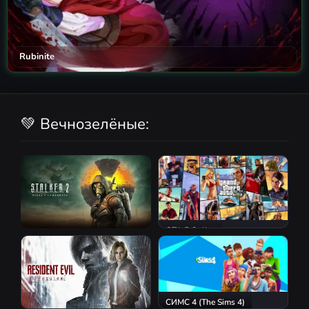
Rubinite
💚 Вечнозелёные:
GTA 5 Online
S.T.A.L.K.E.R. 2: Heart of
Chornobyl
СИМС 4 (The Sims 4)