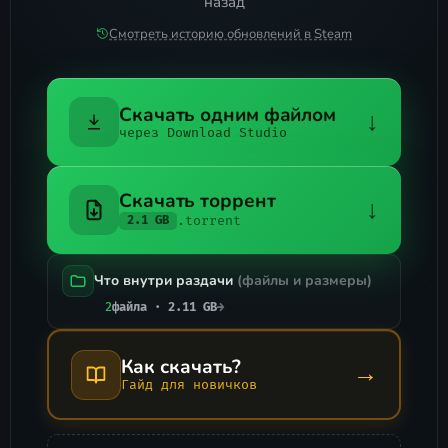
назад
Смотреть историю обновлений в Steam
Скачать одним файлом
↓
через Download Studio
Скачать торрент
↓
.torrent
2.1 GB
Что внутри раздачи
(файлы и размеры)
2
файла · 2.11 GB
→
Как скачать?
→
Гайд для новичков