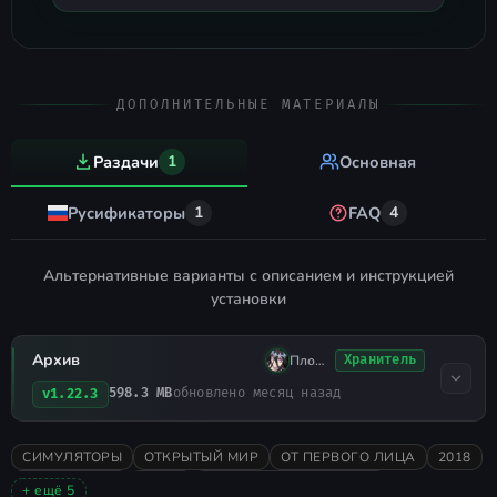
папки.
В появившемся окне введите
электронную почту и пароль от
ранее зарегистрированного
ДОПОЛНИТЕЛЬНЫЕ МАТЕРИАЛЫ
аккаунта.
Раздачи
1
Основная
Создание своего сервера
Русификаторы
1
FAQ
4
Для генерации необходимых
файлов запустите
Альтернативные варианты с описанием и инструкцией
хотя бы
Vintagestory Server.exe
установки
один раз.
Перейдите по пути
Архив
Плохо Спал
Хранитель
%AppData%\Roaming\VintagestoryData
598.3 MB
обновлено месяц назад
v1.22.3
и откройте конфигурационный
файл
.
serverconfig.json
СИМУЛЯТОРЫ
ОТКРЫТЫЙ МИР
ОТ ПЕРВОГО ЛИЦА
2018
Отредактируйте параметры
ВЫЖИВАНИЕ
ИНДИ
ПИКСЕЛЬНАЯ ГРАФИКА
+ ещё 5