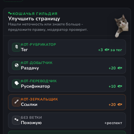
ПЕСОЧНИЦА
КРАФТИНГ
ПО СЕТИ НА ПИРАТКЕ
игрового мира по своему
РУССКИЙ ЯЗЫК
РУССКАЯ ОЗВУЧКА
усмотрению и сохраните внесенные
🐾
КОШАЧЬЯ ГИЛЬДИЯ
Улучшить страницу
изменения.
Нашли неточность или знаете больше -
предложите правку, модератор проверит.
Подключение к серверам
В главном меню перейдите в раздел
КОТ-РУБРИКАТОР
🔖
Тег
+3 🐟 за тег
Сетевая игра
. Выберите
подходящий проект из списка или
КОТ-ДОБЫТЧИК
💿
Раздачу
+20 🐟
найдите нужную комнату в
Общедоступных серверах
для
КОТ-ПЕРЕВОДЧИК
🗣
Русификатор
начала выживания.
+10 🐟
Обратите внимание, что играть можно
КОТ-ЗЕРКАЛЬЩИК
🔗
Ссылки
+20 🐟
исключительно на неофициальных
серверах (например, адрес:
,
vs.ous.su
БЕЗ ВЕТКИ
🐾
Похожую
порт:
).
+респект
42420