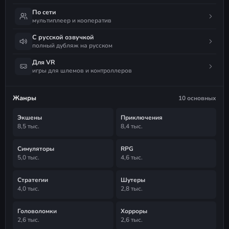
По сети
мультиплеер и кооператив
С русской озвучкой
полный дубляж на русском
Для VR
игры для шлемов и контроллеров
Жанры
10 основных
Экшены
Приключения
8,5 тыс.
8,4 тыс.
Симуляторы
RPG
5,0 тыс.
4,6 тыс.
Стратегии
Шутеры
4,0 тыс.
2,8 тыс.
Головоломки
Хорроры
2,6 тыс.
2,6 тыс.