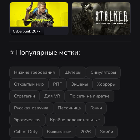
Red Dead Redemption 2
Atomic Heart
Cyberpunk 2077
S.T.A.L.K.E.R.: Shadow of
Chernobyl
⭐ Популярные метки:
Низкие требования
Шутеры
Симуляторы
Открытый мир
РПГ
Экшены
Хорроры
Стратегии
Для VR
По сети на пиратке
Русская озвучка
Песочница
Гонки
Эротическая
Крайне положительные
Call of Duty
Выживание
2026
Зомби