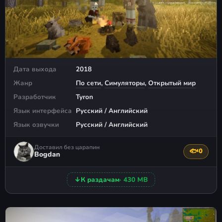
Дата выхода
2018
Жанр
По сети
,
Симуляторы
,
Открытый мир
Разработчик
Tyron
Язык интерфейса
Русский / Английский
Язык озвучки
Русский / Английский
Доставил без царапин
🐟
0
Поблагода
Bogdan
↓
К раздачам
· 430 MB