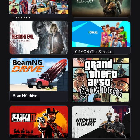
GTA 5 Online
S.T.A.L.K.E.R. 2: Heart of
Chornobyl
СИМС 4 (The Sims 4)
Resident Evil Requiem
BeamNG.drive
GTA San Andreas