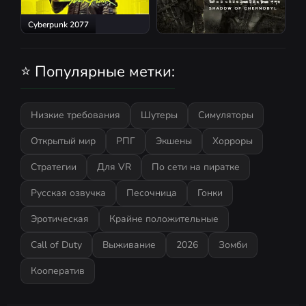
Cyberpunk 2077
S.T.A.L.K.E.R.: Shadow of
Chernobyl
⭐ Популярные метки:
Низкие требования
Шутеры
Симуляторы
Открытый мир
РПГ
Экшены
Хорроры
Стратегии
Для VR
По сети на пиратке
Русская озвучка
Песочница
Гонки
Эротическая
Крайне положительные
Call of Duty
Выживание
2026
Зомби
Кооператив