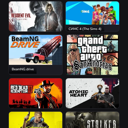
S.T.A.L.K.E.R. 2: Heart of
Chornobyl
СИМС 4 (The Sims 4)
Resident Evil Requiem
BeamNG.drive
GTA San Andreas
Red Dead Redemption 2
Atomic Heart