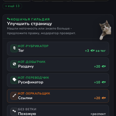
МУЛЬТИПЛЕЕР
ЭКШЕН
ИНДИ
ГОЛОВОЛОМКИ
+ ещё 13
КВЕСТЫ
ПРИКЛЮЧЕНИЯ
ПО СЕТИ НА ПИРАТКЕ
ОДИНОЧНАЯ
ОЧЕНЬ ПОЛОЖИТЕЛЬНЫЕ
СПЛИТ СКРИН
🐾
КОШАЧЬЯ ГИЛЬДИЯ
Улучшить страницу
СМЕШНАЯ
ФИЗИКА
КОМЕДИЯ
СЕМЕЙНАЯ
Нашли неточность или знаете больше -
СИМУЛЯТОР ХОДЬБЫ
РУССКИЙ ЯЗЫК
предложите правку, модератор проверит.
ПОДДЕРЖКА ГЕЙМПАДА
КОТ-РУБРИКАТОР
🔖
Тег
+3 🐟 за тег
КОТ-ДОБЫТЧИК
💿
Раздачу
+20 🐟
КОТ-ПЕРЕВОДЧИК
🗣
Русификатор
+10 🐟
КОТ-ЗЕРКАЛЬЩИК
🔗
Ссылки
+20 🐟
БЕЗ ВЕТКИ
🐾
Похожую
+респект