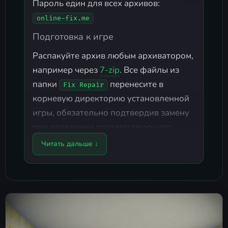
Пароль един для всех архивов:
online-fix.me
Подготовка к игре
Распакуйте архив любым архиватором,
например через
7-zip
. Все файлы из
папки
перенесите в
Fix Repair
корневую директорию установленной
игры, обязательно подтвердив замену
при появлении соответствующего
запроса системы.
Читать дальше ↓
Инструкция по запуску
Откройте клиент
Steam
и
авторизуйтесь в своей учетной
записи.
Запустите игру с помощью