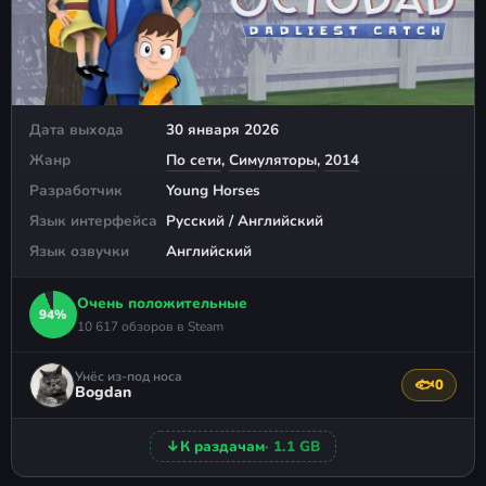
Дата выхода
30 января 2026
Жанр
По сети
,
Симуляторы
,
2014
Разработчик
Young Horses
Язык интерфейса
Русский / Английский
Язык озвучки
Английский
Очень положительные
94%
10 617 обзоров в Steam
Унёс из-под носа
🐟
0
Поблагода
Bogdan
↓
К раздачам
· 1.1 GB