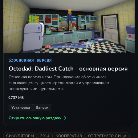
исполняемого файла
.
Octodad Dadliest Catch.exe
Как играть по сети
Создание сервера:
находясь в игре,
вызовите оверлей
Steam
и
отправьте другу приглашение,
ОСНОВНАЯ ВЕРСИЯ
используя функцию
Octodad: Dadliest Catch - основная версия
.
Steam Remote Play
Основная версия игры. Приключение об осьминоге,
скрывающем сущность среди людей и управляющем
Подключение:
просто примите
непослушными щупальцами.
входящее приглашение от вашего
1
737 МБ
товарища, чтобы начать совместное
Установка
Запуск
прохождение.
Открыть основную раздачу
СИМУЛЯТОРЫ
2014
КООПЕРАТИВ
ОТ ТРЕТЬЕГО ЛИЦА