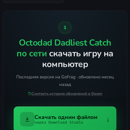
1
Octodad Dadliest Catch
по сети
скачать игру на
компьютер
Последняя версия на GoFrag · обновлено месяц
назад
Смотреть историю обновлений в Steam
Скачать одним файлом
↓
через Download Studio