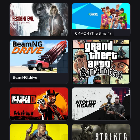
GTA 5 Online
S.T.A.L.K.E.R. 2: Heart of
Chornobyl
СИМС 4 (The Sims 4)
Resident Evil Requiem
BeamNG.drive
GTA San Andreas
Red Dead Redemption 2
Atomic Heart