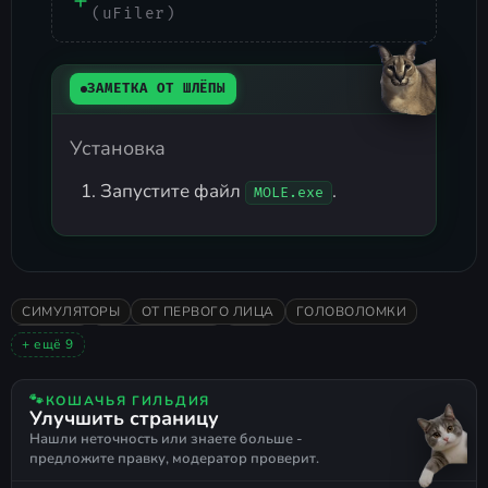
(uFiler)
ЗАМЕТКА ОТ ШЛЁПЫ
Установка
Запустите файл
.
MOLE.exe
СИМУЛЯТОРЫ
ОТ ПЕРВОГО ЛИЦА
ГОЛОВОЛОМКИ
ХОРРОР
ПРИКЛЮЧЕНИЯ
2026
+ ещё 9
КРАЙНЕ ПОЛОЖИТЕЛЬНЫЕ
СТИЛИЗОВАННАЯ
СЮРРЕАЛИЗМ
ЭМОЦИОНАЛЬНАЯ
ПСИХОЛОГИЧЕСКАЯ
🐾
КОШАЧЬЯ ГИЛЬДИЯ
Улучшить страницу
80-Е
ФИЛОСОФСКАЯ
РЕТРО
СССР
Нашли неточность или знаете больше -
предложите правку, модератор проверит.