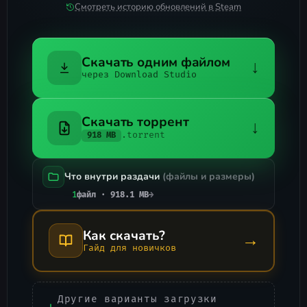
Смотреть историю обновлений в Steam
Скачать одним файлом
↓
через Download Studio
Скачать торрент
↓
.torrent
918 MB
Что внутри раздачи
(файлы и размеры)
1
файл · 918.1 MB
→
Как скачать?
→
Гайд для новичков
Другие варианты загрузки