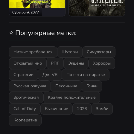
Cyberpunk 2077
S.T.A.L.K.E.R.: Shadow of
Chernobyl
⭐ Популярные метки:
Низкие требования
Шутеры
Симуляторы
Открытый мир
РПГ
Экшены
Хорроры
Стратегии
Для VR
По сети на пиратке
Русская озвучка
Песочница
Гонки
Эротическая
Крайне положительные
Call of Duty
Выживание
2026
Зомби
Кооператив