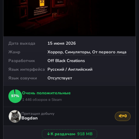
Дата выхода
15 июня 2026
Жанр
Хоррор
,
Симуляторы
,
От первого лица
Разработчик
Off Black Creations
Язык интерфейса
Русский / Английский
Язык озвучки
Отсутствует
Очень положительные
97%
1 446 обзоров в Steam
Притащил добычу
🐟
0
Поблагода
Bogdan
↓
К раздачам
· 918 MB