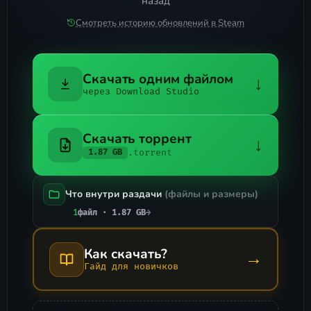
назад
Смотреть историю обновлений в Steam
Скачать одним файлом
↓
через Download Studio
Скачать торрент
↓
.torrent
1.87 GB
Что внутри раздачи
(файлы и размеры)
1
файл · 1.87 GB
→
Как скачать?
→
Гайд для новичков