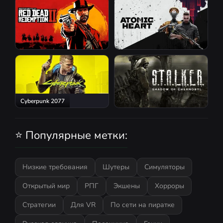
Red Dead Redemption 2
Atomic Heart
Cyberpunk 2077
S.T.A.L.K.E.R.: Shadow of
Chernobyl
⭐ Популярные метки:
Низкие требования
Шутеры
Симуляторы
Открытый мир
РПГ
Экшены
Хорроры
Стратегии
Для VR
По сети на пиратке