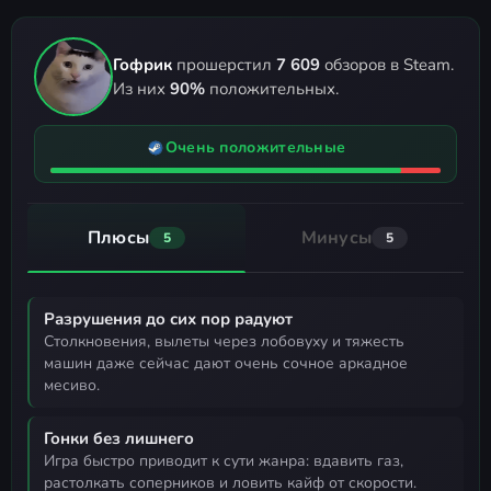
Гофрик
прошерстил
7 609
обзоров в Steam.
Из них
90%
положительных.
Очень положительные
Плюсы
Минусы
5
5
Разрушения до сих пор радуют
столкновения, вылеты через лобовуху и тяжесть
машин даже сейчас дают очень сочное аркадное
месиво.
Гонки без лишнего
игра быстро приводит к сути жанра: вдавить газ,
растолкать соперников и ловить кайф от скорости.