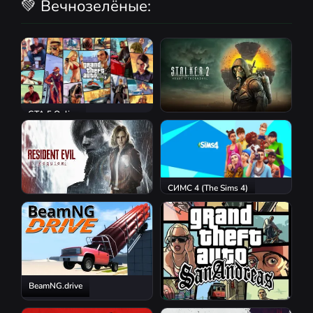
💚 Вечнозелёные:
GTA 5 Online
S.T.A.L.K.E.R. 2: Heart of
Chornobyl
СИМС 4 (The Sims 4)
Resident Evil Requiem
BeamNG.drive
GTA San Andreas