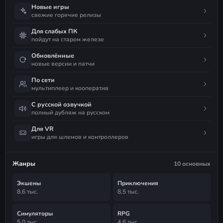
Новые игры
свежие горячие релизы
Для слабых ПК
пойдут на старом железе
Обновлённые
новые версии и патчи
По сети
мультиплеер и кооператив
С русской озвучкой
полный дубляж на русском
Для VR
игры для шлемов и контроллеров
Жанры
10 основных
Экшены
Приключения
8,6 тыс.
8,5 тыс.
Симуляторы
RPG
5,0 тыс.
4,6 тыс.