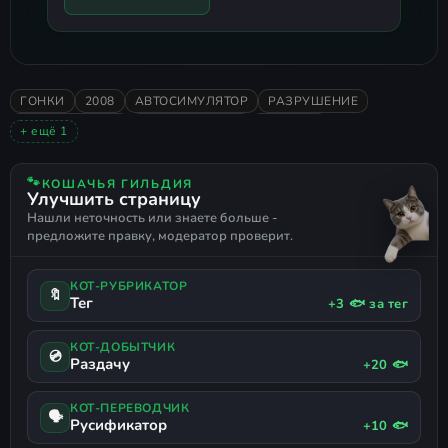
смонтировать образ (будет открыта в
новом окне)
.
Скачайте папку в любое место, где в
пути к ней нет кириллицы.
ГОНКИ
2008
АВТОСИМУЛЯТОР
РАЗРУШЕНИЕ
БОЕВЫЕ ГОНКИ
Смонтируйте образ.
РУССКИЙ ЯЗЫК
FLATOUT
+ ещё 1
ПОДДЕРЖКА ГЕЙМПАДА
Запустите и играйте.
🐾
КОШАЧЬЯ ГИЛЬДИЯ
Улучшить страницу
Важно
: путь к папке с игрой лучше
Нашли неточность или знаете больше -
держать без кириллицы.
предложите правку, модератор проверит.
КОТ-РУБРИКАТОР
🔖
Тег
+3 🐟 за тег
КОТ-ДОБЫТЧИК
💿
Раздачу
+20 🐟
КОТ-ПЕРЕВОДЧИК
🗣
Русификатор
+10 🐟