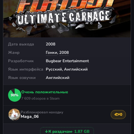
Дата выхода
2008
Жанр
Гонки
,
2008
Разработчик
Bugbear Entertainment
Язык интерфейса
Русский, Английский
Язык озвучки
Английский
Очень положительные
90%
7 609 обзоров в Steam
Разблокировал находку
🐟
0
Поблагода
Maga_06
↓
К раздачам
· 1.87 GB