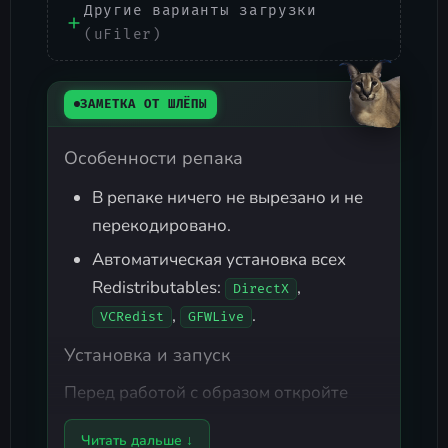
Другие варианты загрузки
(uFiler)
ЗАМЕТКА ОТ ШЛЁПЫ
Особенности репака
В репаке ничего не вырезано и не
перекодировано.
Автоматическая установка всех
Redistributables:
,
DirectX
,
.
VCRedist
GFWLive
Установка и запуск
Перед работой с образом откройте
инструкцию по монтированию:
Как
Читать дальше ↓