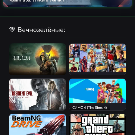
Moomintroll: Winter's Warmth
💚 Вечнозелёные:
GTA 5 Online
S.T.A.L.K.E.R. 2: Heart of
Chornobyl
СИМС 4 (The Sims 4)
Resident Evil Requiem