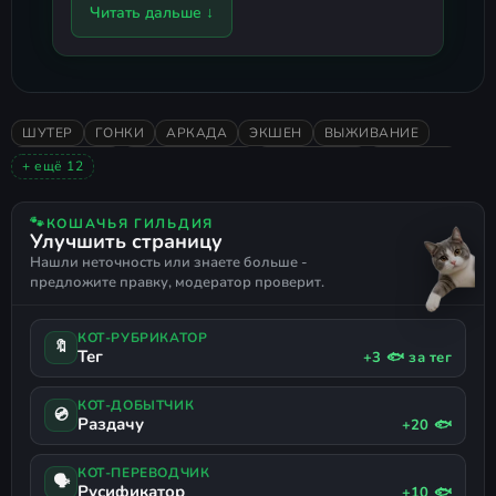
Читать дальше ↓
копии игры в Steam.
При выборе взломанной версии
укажите
(курсором мыши),
Crack
язык игры (если доступно),
ШУТЕР
ГОНКИ
АРКАДА
ЭКШЕН
ВЫЖИВАНИЕ
создание ярлыка и установку
КИБЕРПАНК
ПРИКЛЮЧЕНИЯ
ВИД СВЕРХУ
РОГАЛИК
+ ещё 12
дополнительного ПО.
ТЮНИНГ
2026
ОЧЕНЬ ПОЛОЖИТЕЛЬНЫЕ
3D
ЭКШЕН-ПРИКЛЮЧЕНИЯ
НАУЧНАЯ ФАНТАСТИКА
Завершите установку, следуя
🐾
КОШАЧЬЯ ГИЛЬДИЯ
Улучшить страницу
ЭКШЕН РОГАЛИК
МЕХИ
ТРАНСПОРТ
БОЕВЫЕ ГОНКИ
подсказкам установщика.
Нашли неточность или знаете больше -
РУССКИЙ ЯЗЫК
ПОДДЕРЖКА ГЕЙМПАДА
предложите правку, модератор проверит.
Играйте!
КОТ-РУБРИКАТОР
🔖
Тег
+3 🐟 за тег
КОТ-ДОБЫТЧИК
💿
Раздачу
+20 🐟
КОТ-ПЕРЕВОДЧИК
🗣
Русификатор
+10 🐟