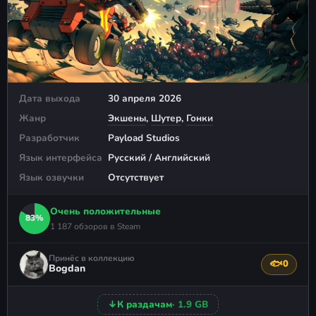
Дата выхода
30 апреля 2026
Жанр
Экшены
,
Шутер
,
Гонки
Разработчик
Payload Studios
Язык интерфейса
Русский / Английский
Язык озвучки
Отсутствует
Очень положительные
83%
1 187 обзоров в Steam
Принёс в коллекцию
🐟
0
Поблагода
Bogdan
↓
К раздачам
· 1.9 GB