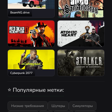
BeamNG.drive
GTA San Andreas
Red Dead Redemption 2
Atomic Heart
Cyberpunk 2077
S.T.A.L.K.E.R.: Shadow of
Chernobyl
⭐ Популярные метки:
Низкие требования
Шутеры
Симуляторы