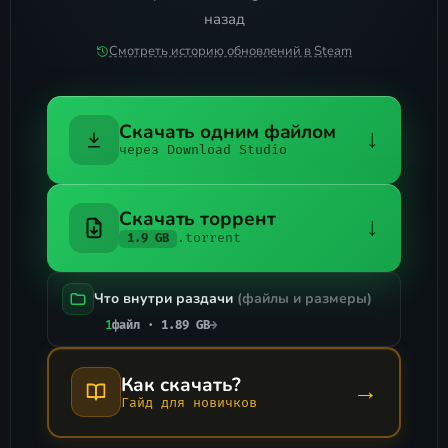
назад
Смотреть историю обновлений в Steam
Скачать одним файлом
↓
через Download Studio
Скачать торрент
↓
.torrent
1.9 GB
Что внутри раздачи
(файлы и размеры)
1
файл · 1.89 GB
→
Как скачать?
→
Гайд для новичков