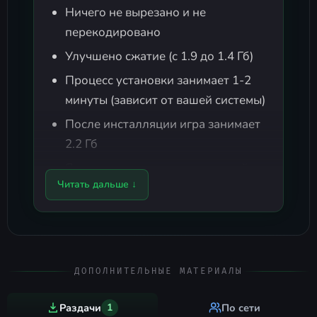
Ничего не вырезано и не
перекодировано
Улучшено сжатие (с 1.9 до 1.4 Гб)
Процесс установки занимает 1-2
минуты (зависит от вашей системы)
После инсталляции игра занимает
2.2 Гб
Язык можно изменить в настройках
Читать дальше ↓
игры
В репаке используется библиотека
XTool от Razor12911
ДОПОЛНИТЕЛЬНЫЕ МАТЕРИАЛЫ
Раздачи
1
По сети