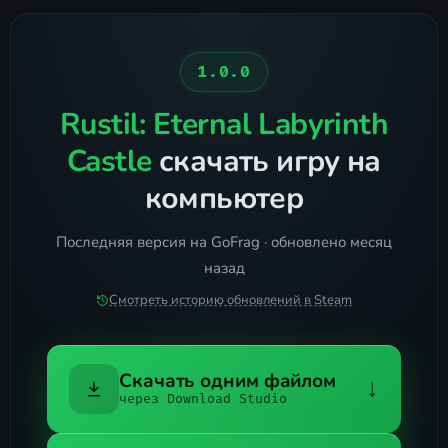
1.0.0
Rustil: Eternal Labyrinth
Castle
скачать игру на
компьютер
Последняя версия на GoFrag · обновлено месяц
назад
Смотреть историю обновлений в Steam
Скачать одним файлом
↓
через Download Studio