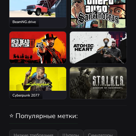
BeamNG.drive
GTA San Andreas
Red Dead Redemption 2
Atomic Heart
Cyberpunk 2077
S.T.A.L.K.E.R.: Shadow of
Chernobyl
⭐ Популярные метки:
Низкие требования
Шутеры
Симуляторы