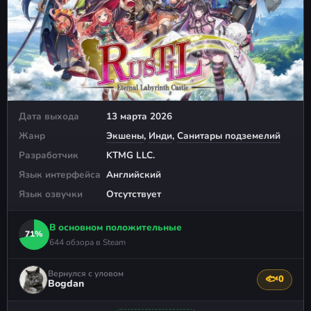
Дата выхода
13 марта 2026
Жанр
Экшены
,
Инди
,
Санитары подземелий
Разработчик
KTMG LLC.
Язык интерфейса
Английский
Язык озвучки
Отсутствует
В основном положительные
71%
644 обзора в Steam
Вернулся с уловом
🐟
0
Поблагода
Bogdan