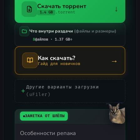
Скачать торрент
↓
.torrent
1.4 GB
Что внутри раздачи
(файлы и размеры)
8
файлов · 1.37 GB
→
Как скачать?
→
Гайд для новичков
Другие варианты загрузки
(uFiler)
ЗАМЕТКА ОТ ШЛЁПЫ
Особенности репака