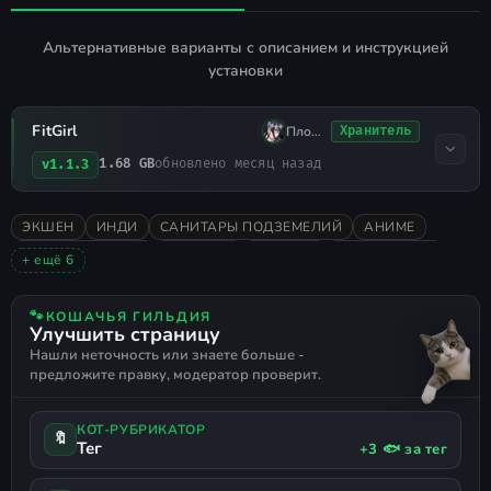
Альтернативные варианты с описанием и инструкцией
установки
FitGirl
Плохо Спал
Хранитель
1.68 GB
обновлено месяц назад
v1.1.3
ЭКШЕН
ИНДИ
САНИТАРЫ ПОДЗЕМЕЛИЙ
АНИМЕ
ЯПОНСКИЕ ИГРЫ
РОГАЛИК
СЛЭШЕР
СМЕШАННЫЕ
+ ещё 6
ФЭНТЕЗИ
МИЛАЯ
КАСТОМИЗАЦИЯ
МАГИЯ
ДОБЫЧА (ЛУТ)
ПОДДЕРЖКА ГЕЙМПАДА
🐾
КОШАЧЬЯ ГИЛЬДИЯ
Улучшить страницу
Нашли неточность или знаете больше -
предложите правку, модератор проверит.
КОТ-РУБРИКАТОР
🔖
Тег
+3 🐟 за тег