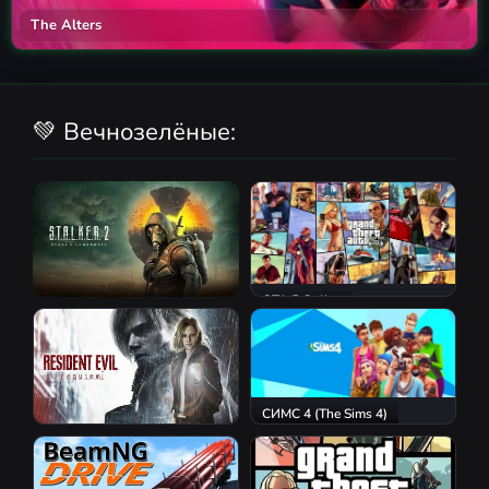
The Alters
💚 Вечнозелёные:
GTA 5 Online
S.T.A.L.K.E.R. 2: Heart of
Chornobyl
СИМС 4 (The Sims 4)
Resident Evil Requiem