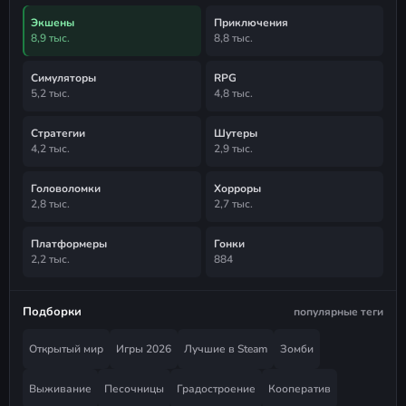
Экшены
Приключения
8,9 тыс.
8,8 тыс.
Симуляторы
RPG
5,2 тыс.
4,8 тыс.
Стратегии
Шутеры
4,2 тыс.
2,9 тыс.
Головоломки
Хорроры
2,8 тыс.
2,7 тыс.
Платформеры
Гонки
2,2 тыс.
884
Подборки
популярные теги
Открытый мир
Игры 2026
Лучшие в Steam
Зомби
Выживание
Песочницы
Градостроение
Кооператив