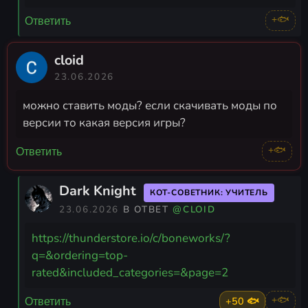
+🐟
Ответить
cloid
23.06.2026
можно ставить моды? если скачивать моды по
версии то какая версия игры?
+🐟
Ответить
Dark Knight
КОТ-СОВЕТНИК: УЧИТЕЛЬ
23.06.2026
В ОТВЕТ
@CLOID
https://thunderstore.io/c/boneworks/?
q=&ordering=top-
rated&included_categories=&page=2
+50 🐟
+🐟
Ответить