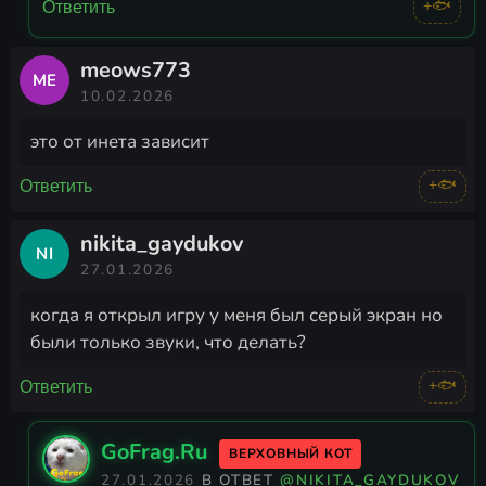
+🐟
Ответить
meows773
ME
10.02.2026
это от инета зависит
+🐟
Ответить
nikita_gaydukov
NI
27.01.2026
когда я открыл игру у меня был серый экран но
были только звуки, что делать?
+🐟
Ответить
GoFrag.Ru
ВЕРХОВНЫЙ КОТ
27.01.2026
В ОТВЕТ
@NIKITA_GAYDUKOV