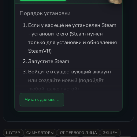
Порядок установки
Если у вас ещё не установлен Steam
- установите его (Steam нужен
только для установки и обновления
SteamVR)
Запустите Steam
Войдите в существующий аккаунт
или создайте новый (подойдёт
любой, даже пустой)
Установите бесплатное
Читать дальше ↓
приложение SteamVR (через раздел
Библиотека - Инструменты
или
поиск в магазине)
ШУТЕР
СИМУЛЯТОРЫ
ОТ ПЕРВОГО ЛИЦА
ЭКШЕН
Запустите SteamVR