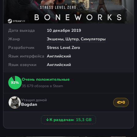
Дата выхода
10 декабря 2019
Жанр
Экшены
,
Шутер
,
Симуляторы
Разработчик
Stress Level Zero
Язык интерфейса
Английский
Язык озвучки
Английский
Очень положительные
92%
35 679 обзоров в Steam
Утащил домой
🐟
0
Поблагода
Bogdan
↓
К раздачам
· 15,3 GB