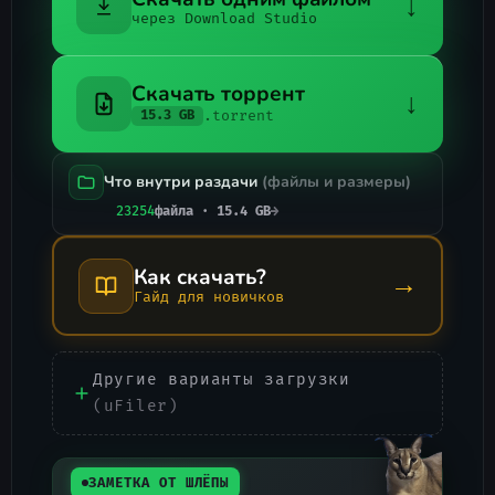
↓
через Download Studio
Скачать торрент
↓
.torrent
15.3 GB
Что внутри раздачи
(файлы и размеры)
23254
файла · 15.4 GB
→
Как скачать?
→
Гайд для новичков
Другие варианты загрузки
(uFiler)
ЗАМЕТКА ОТ ШЛЁПЫ