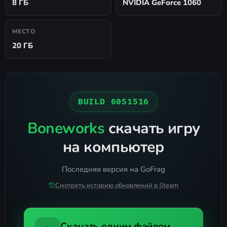
8 ГБ
NVIDIA GeForce 1060
МЕСТО
20 ГБ
BUILD 6051516
Boneworks
скачать игру
на компьютер
Последняя версия на GoFrag
Смотреть историю обновлений в Steam
Скачать одним файлом