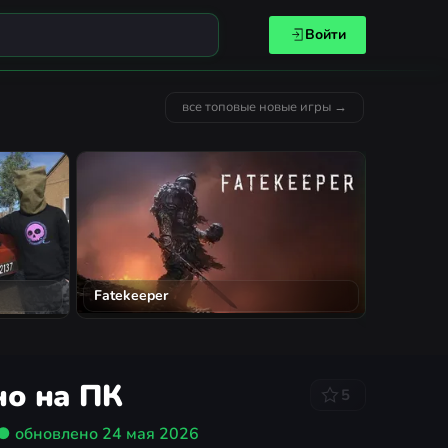
Войти
все топовые новые игры →
Heavy Me
Fatekeeper
но на ПК
5
● обновлено
24 мая 2026