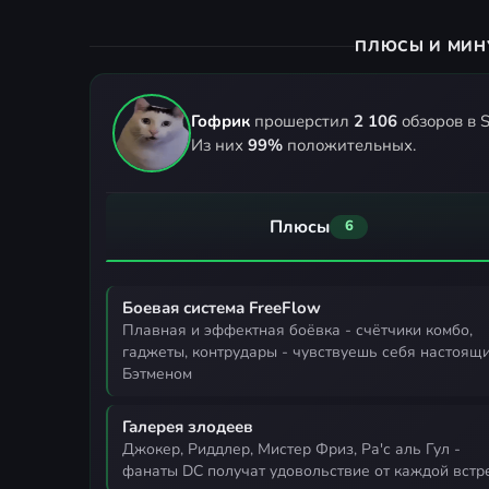
ПЛЮСЫ И МИН
Гофрик
прошерстил
2 106
обзоров в S
Из них
99%
положительных.
Плюсы
6
Боевая система FreeFlow
плавная и эффектная боёвка - счётчики комбо,
гаджеты, контрудары - чувствуешь себя настоящ
Бэтменом
Галерея злодеев
Джокер, Риддлер, Мистер Фриз, Ра'с аль Гул -
фанаты DC получат удовольствие от каждой встр