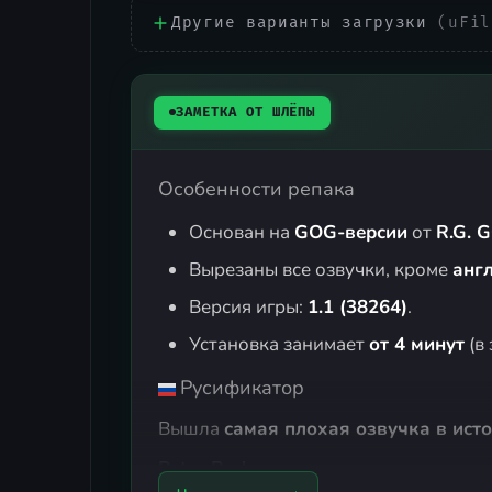
Другие варианты загрузки
(uFil
ЗАМЕТКА ОТ ШЛЁПЫ
Особенности репака
Основан на
GOG-версии
от
R.G. 
Вырезаны все озвучки, кроме
анг
Версия игры:
1.1 (38264)
.
Установка занимает
от 4 минут
(в
Русификатор
Вышла
самая плохая озвучка в ист
Peter Rodgers
представил машинную о