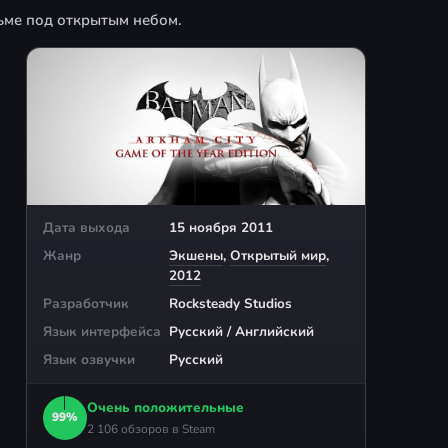
ьме под открытым небом.
Дата выхода
15 ноября 2011
Жанр
Экшены
,
Открытый мир
,
2012
Разработчик
Rocksteady Studios
Язык интерфейса
Русский / Английский
Язык озвучки
Русский
Очень положительные
99%
2 106 обзоров в Steam