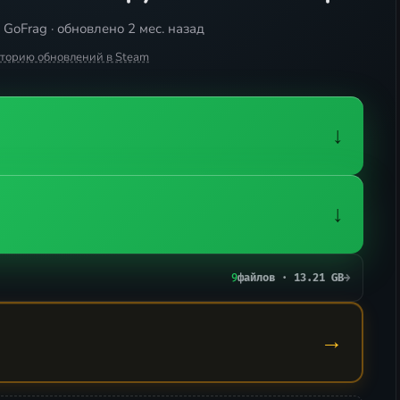
GoFrag · обновлено 2 мес. назад
сторию обновлений в Steam
↓
↓
9
файлов · 13.21 GB
→
→