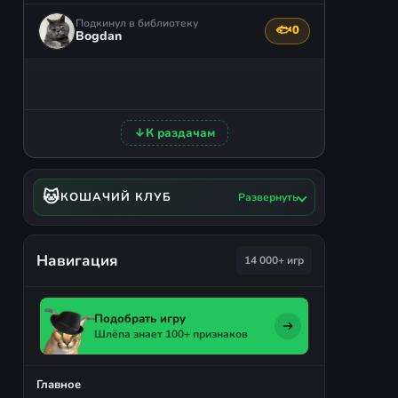
Подкинул в библиотеку
🐟
0
Поблагодарить авто
Bogdan
↓
К раздачам
🐱
КОШАЧИЙ КЛУБ
Развернуть
Навигация
14 000+ игр
Подобрать игру
Шлёпа знает 100+ признаков
Главное