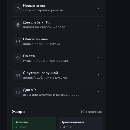
Новые игры
свежие горячие релизы
Для слабых ПК
пойдут на старом железе
Обновлённые
новые версии и патчи
По сети
мультиплеер и кооператив
С русской озвучкой
полный дубляж на русском
Для VR
игры для шлемов и контроллеров
Жанры
10 основных
Экшены
Приключения
8,5 тыс.
8,4 тыс.