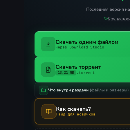
Последняя версия на 
Смотреть и
Скачать одним файлом
через Download Studio
Скачать торрент
.torrent
13.21 GB
Что внутри раздачи
(файлы и размеры)
Как скачать?
Гайд для новичков