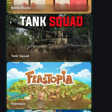
Bento Blocks
Tank Squad
Feastopia