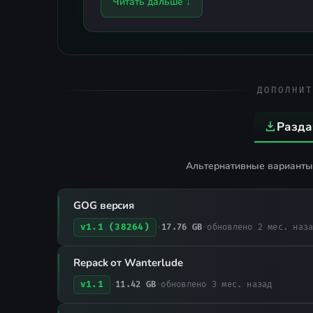
Читать дальше ↓
Яндекса. Качество - на удивление низ
Скачать
русификатор
ДОПОЛНИТ
Разда
Альтернативные варианты 
GOG версия
v1.1 (38264)
·
17.76 GB
·
обновлено 2 мес. наз
Repack от Wanterlude
v1.1
·
11.42 GB
·
обновлено 3 мес. назад