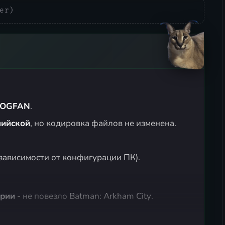
er)
GOGFAN
.
лийской
, но кодировка файлов не изменена.
 зависимости от конфигурации ПК).
ории
- не повезло
Batman: Arkham City
.
звучку, созданную синтезатором речи от