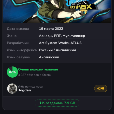
Дата выхода
16 марта 2022
Жанр
Аркады
,
РПГ
,
Мультиплеер
Разработчик
Arc System Works, ATLUS
Язык интерфейса
Русский / Английский
Язык озвучки
Английский
Очень положительные
87%
3 987 обзоров в Steam
Унёс из-под носа
🐟
0
Поблагода
Bogdan
↓
К раздачам
· 7.9 GB