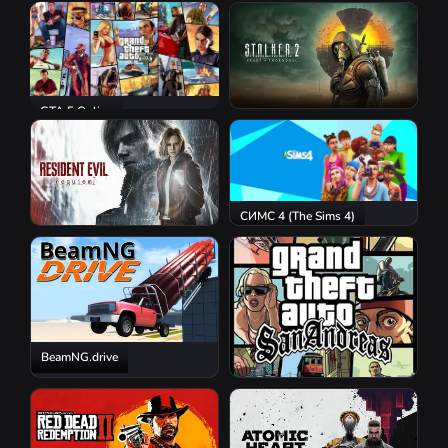
GTA 5 Online
S.T.A.L.K.E.R. 2: Heart of
Chornobyl
СИМС 4 (The Sims 4)
Resident Evil Requiem
BeamNG.drive
GTA San Andreas