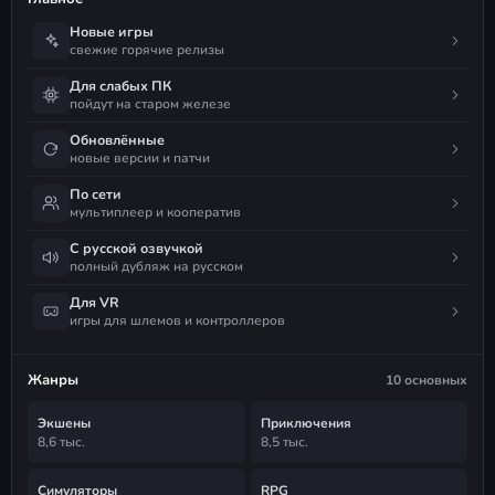
Новые игры
свежие горячие релизы
Для слабых ПК
пойдут на старом железе
Обновлённые
новые версии и патчи
По сети
мультиплеер и кооператив
С русской озвучкой
полный дубляж на русском
Для VR
игры для шлемов и контроллеров
Жанры
10 основных
Экшены
Приключения
8,6 тыс.
8,5 тыс.
Симуляторы
RPG