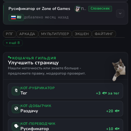
Русификатор от Zone of Games
Плохо Спал
Словесник
RU
добавлено месяц назад
РПГ
АРКАДА
МУЛЬТИПЛЕЕР
ЭКШЕН
ФАЙТИНГ
АНИМЕ
ЯПОНСКИЕ ИГРЫ
ВИЗУАЛЬНАЯ НОВЕЛЛА
2022
+ ещё 8
PERSONA
ОДИНОЧНАЯ
ОЧЕНЬ ПОЛОЖИТЕЛЬНЫЕ
СЮЖЕТНЫЕ ИГРЫ
2D
ОТЛИЧНЫЙ САУНДТРЕК
🐾
КОШАЧЬЯ ГИЛЬДИЯ
Улучшить страницу
РУССКИЙ ЯЗЫК
ПОДДЕРЖКА ГЕЙМПАДА
Нашли неточность или знаете больше -
предложите правку, модератор проверит.
КОТ-РУБРИКАТОР
🔖
Тег
+3 🐟 за тег
КОТ-ДОБЫТЧИК
💿
Раздачу
+20 🐟
КОТ-ПЕРЕВОДЧИК
🗣
Русификатор
+10 🐟