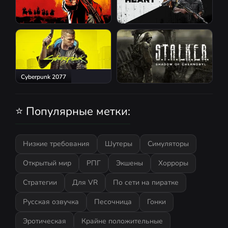
Red Dead Redemption 2
Atomic Heart
Cyberpunk 2077
S.T.A.L.K.E.R.: Shadow of
Chernobyl
⭐ Популярные метки:
Низкие требования
Шутеры
Симуляторы
Открытый мир
РПГ
Экшены
Хорроры
Стратегии
Для VR
По сети на пиратке
Русская озвучка
Песочница
Гонки
Эротическая
Крайне положительные