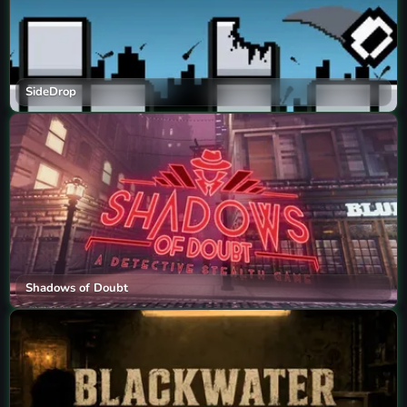
SideDrop
Shadows of Doubt