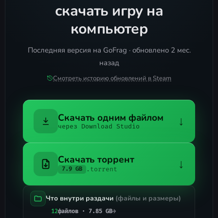
скачать игру на
компьютер
Последняя версия на GoFrag · обновлено 2 мес.
назад
Смотреть историю обновлений в Steam
Скачать одним файлом
↓
через Download Studio
Скачать торрент
↓
.torrent
7.9 GB
Что внутри раздачи
(файлы и размеры)
12
файлов · 7.85 GB
→