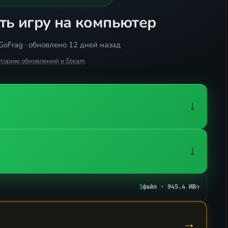
ть игру на компьютер
GoFrag · обновлено 12 дней назад
сторию обновлений в Steam
↓
↓
1
файл · 945.4 MB
→
→