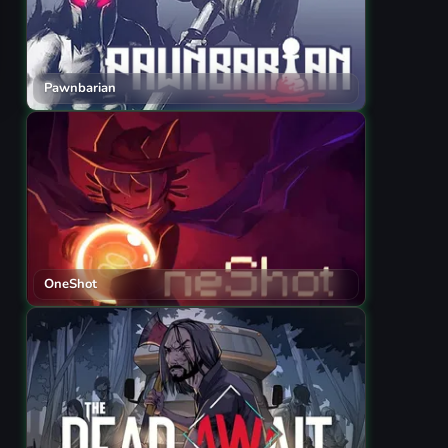
Pawnbarian
OneShot