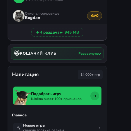
2 159 обзоров в Steam
Откопал сокровище
🐟
0
Поблагодарить авто
Bogdan
↓
К раздачам
· 945 MB
🐱
КОШАЧИЙ КЛУБ
Развернуть
Навигация
14 000+ игр
Подобрать игру
Шлёпа знает 100+ признаков
Главное
Новые игры
свежие горячие релизы