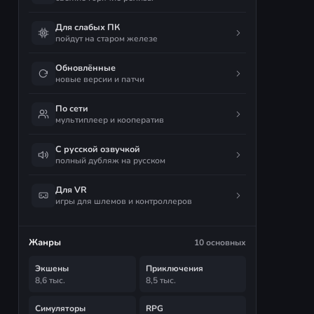
Для слабых ПК
пойдут на старом железе
Обновлённые
новые версии и патчи
По сети
мультиплеер и кооператив
С русской озвучкой
полный дубляж на русском
Для VR
игры для шлемов и контроллеров
Жанры
10 основных
Экшены
Приключения
8,6 тыс.
8,5 тыс.
Симуляторы
RPG