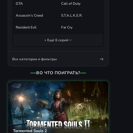
GTA
Call of Duty
Assassin's Creed
S.T.A.L.K.E.R.
Resident Evil
Far Cry
+ Ещё 6 серий
Все категории и фильтры
ВО ЧТО ПОИГРАТЬ?
Tormented Souls 2