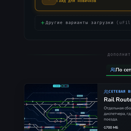
Гайд для новичков
Другие варианты загрузки
(uFil
ДОПОЛНИТ
По се
СЕТЕВАЯ В
Rail Rout
Отдельная сб
диспетчера, гд
поезда.
1
700 МБ