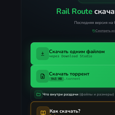
Rail Route
скача
Последняя версия на 
Смотреть и
Скачать одним файлом
через Download Studio
Скачать торрент
.torrent
945 MB
Что внутри раздачи
(файлы и размеры)
Как скачать?