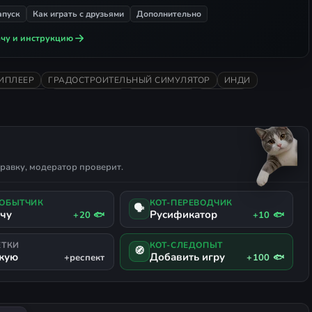
апуск
Как играть с друзьями
Дополнительно
чу и инструкцию
ИПЛЕЕР
ГРАДОСТРОИТЕЛЬНЫЙ СИМУЛЯТОР
ИНДИ
СОЧНИЦА
КАЗУАЛЬНАЯ
ВИД СВЕРХУ
ПОЕЗДА
ЛЬСТВО
МЕНЕДЖМЕНТ
СТРОИТЕЛЬСТВО БАЗЫ
ЭКОНОМИКА
ПОДДЕРЖКА ГЕЙМПАДА
равку, модератор проверит.
ДОБЫТЧИК
КОТ-ПЕРЕВОДЧИК
🗣
ачу
Русификатор
+20 🐟
+10 🐟
ЕТКИ
КОТ-СЛЕДОПЫТ
🧭
жую
Добавить игру
+респект
+100 🐟