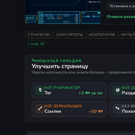
Установка и з
Открыть разда
СТРАТЕГИИ
СИМУЛЯТОРЫ
КООПЕРАТИВ
МУЛЬТ
ГОЛОВОЛОМКИ
НИЗКИЕ ТРЕБОВАНИЯ
2021
ПЕ
+ ещё 10
ОДИНОЧНАЯ
ОЧЕНЬ ПОЛОЖИТЕЛЬНЫЕ
СТРОИТЕ
ТАЙМ-МЕНЕДЖМЕНТ
ЛОГИСТИКА
РУССКИЙ ЯЗЫК
🐾
КОШАЧЬЯ ГИЛЬДИЯ
Улучшить страницу
Нашли неточность или знаете больше - предложите п
КОТ-РУБРИКАТОР
КОТ-
🔖
💿
Тег
Разд
+3 🐟 за тег
КОТ-ЗЕРКАЛЬЩИК
БЕЗ В
🔗
🐾
Ссылки
Похо
+20 🐟