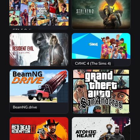
GTA 5 Online
S.T.A.L.K.E.R. 2: Heart of
Chornobyl
СИМС 4 (The Sims 4)
Resident Evil Requiem
BeamNG.drive
GTA San Andreas