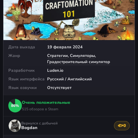
Дата выхода
19 февраля 2024
Жанр
Стратегии
,
Симуляторы
,
Градостроительный симулятор
Разработчик
Luden.io
Язык интерфейса
Русский / Английский
Язык озвучки
Отсутствует
Очень положительные
86%
515 обзоров в Steam
Вернулся с добычей
🐟
0
Поблагода
Bogdan