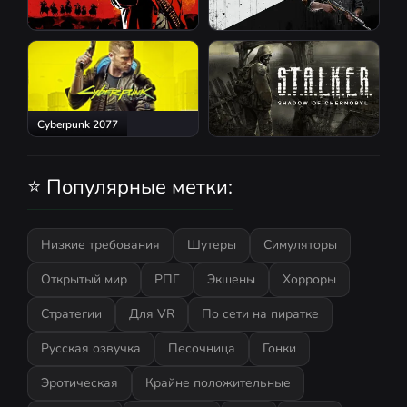
Red Dead Redemption 2
Atomic Heart
Cyberpunk 2077
S.T.A.L.K.E.R.: Shadow of
Chernobyl
⭐ Популярные метки:
Низкие требования
Шутеры
Симуляторы
Открытый мир
РПГ
Экшены
Хорроры
Стратегии
Для VR
По сети на пиратке
Русская озвучка
Песочница
Гонки
Эротическая
Крайне положительные