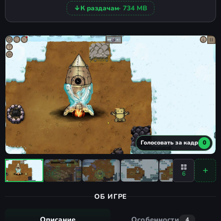
↓
К раздачам
· 734 MB
Голосовать за кадр
0
6
ОБ ИГРЕ
Описание
Особенности
4