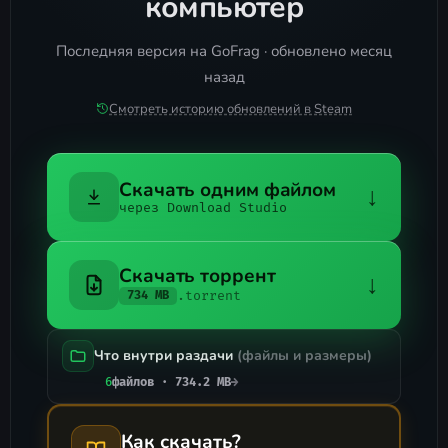
компьютер
Последняя версия на GoFrag · обновлено месяц
назад
Смотреть историю обновлений в Steam
Скачать одним файлом
↓
через Download Studio
Скачать торрент
↓
.torrent
734 MB
Что внутри раздачи
(файлы и размеры)
6
файлов · 734.2 MB
→
Как скачать?