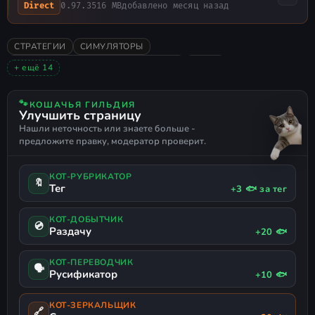
0.97.3
516 MB
добавлено месяц назад
Direct
СТРАТЕГИИ
СИМУЛЯТОРЫ
ГРАДОСТРОИТЕЛЬНЫЙ СИМУЛЯТОР
ИНДИ
+ ещё 14
ГОЛОВОЛОМКИ
ПЕСОЧНИЦА
КРАФТИНГ
2024
ОДИНОЧНАЯ
ОЧЕНЬ ПОЛОЖИТЕЛЬНЫЕ
РАННИЙ ДОСТУП
🐾
КОШАЧЬЯ ГИЛЬДИЯ
Улучшить страницу
2D
СТРОИТЕЛЬСТВО БАЗЫ
АВТОМАТИЗАЦИЯ
РОБОТЫ
Нашли неточность или знаете больше -
ОБРАЗОВАТЕЛЬНАЯ
ПРОГРАММИРОВАНИЕ
предложите правку, модератор проверит.
РУССКИЙ ЯЗЫК
КОТ-РУБРИКАТОР
🔖
Тег
+3 🐟 за тег
КОТ-ДОБЫТЧИК
💿
Раздачу
+20 🐟
КОТ-ПЕРЕВОДЧИК
🗣
Русификатор
+10 🐟
КОТ-ЗЕРКАЛЬЩИК
🔗