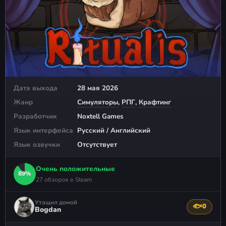
Дата выхода
28 мая 2026
Жанр
Симуляторы
,
РПГ
,
Крафтинг
Разработчик
Noxtell Games
Язык интерфейса
Русский / Английский
Язык озвучки
Отсутствует
Очень положительные
89%
27 обзоров в Steam
Утащил домой
🐟
0
Поблагода
Bogdan