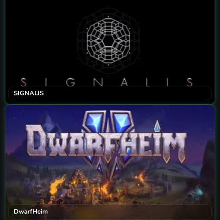
SIGNALIS
DwarfHeim