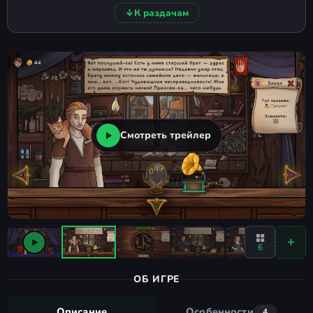
↓
К раздачам
Смотреть трейлер
6
ОБ ИГРЕ
Описание
Особенности
4