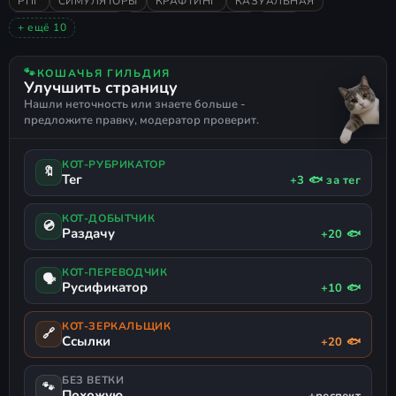
РПГ
СИМУЛЯТОРЫ
КРАФТИНГ
КАЗУАЛЬНАЯ
POINT AND CLICK
СИМУЛЯТОР ФЕРМЫ
2026
+ ещё 10
ОЧЕНЬ ПОЛОЖИТЕЛЬНЫЕ
ФЭНТЕЗИ
МИЛАЯ
СМЕШНАЯ
РАССЛАБЛЯЮЩАЯ
СИМУЛЯТОР ЖИЗНИ
🐾
КОШАЧЬЯ ГИЛЬДИЯ
Улучшить страницу
НЕСКОЛЬКО КОНЦОВОК
СТИЛИЗОВАННАЯ
ТОРГОВЛЯ
Нашли неточность или знаете больше -
ПОДДЕРЖКА ГЕЙМПАДА
предложите правку, модератор проверит.
КОТ-РУБРИКАТОР
🔖
Тег
+3 🐟 за тег
КОТ-ДОБЫТЧИК
💿
Раздачу
+20 🐟
КОТ-ПЕРЕВОДЧИК
🗣
Русификатор
+10 🐟
КОТ-ЗЕРКАЛЬЩИК
🔗
Ссылки
+20 🐟
БЕЗ ВЕТКИ
🐾
Похожую
+респект