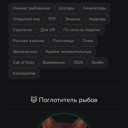
Низкие требования
Шутеры
Симуляторы
Открытый мир
РПГ
Экшены
Хорроры
Стратегии
Для VR
По сети на пиратке
Русская озвучка
Песочница
Гонки
Эротическая
Крайне положительные
Call of Duty
Выживание
2026
Зомби
Кооператив
🐱 Поглотитель рыбов