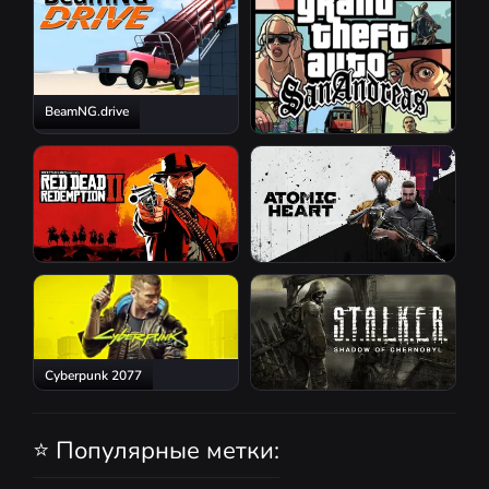
BeamNG.drive
GTA San Andreas
Red Dead Redemption 2
Atomic Heart
Cyberpunk 2077
S.T.A.L.K.E.R.: Shadow of
Chernobyl
⭐ Популярные метки: