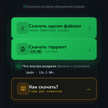
Смотреть историю обновлений в Steam
Скачать одним файлом
↓
через Download Studio
Скачать торрент
↓
.torrent
134 MB
Что внутри раздачи
(файлы и размеры)
1
файл · 134.5 MB
→
Как скачать?
→
Гайд для новичков