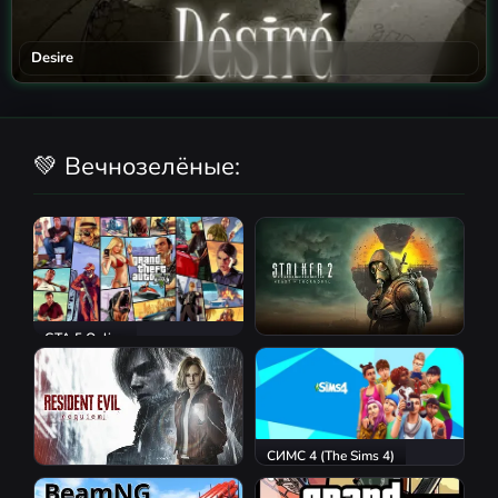
Desire
💚 Вечнозелёные:
GTA 5 Online
S.T.A.L.K.E.R. 2: Heart of
Chornobyl
СИМС 4 (The Sims 4)
Resident Evil Requiem