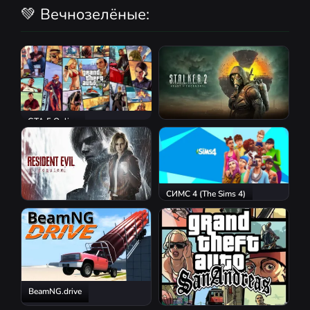
💚 Вечнозелёные:
GTA 5 Online
S.T.A.L.K.E.R. 2: Heart of
Chornobyl
СИМС 4 (The Sims 4)
Resident Evil Requiem
BeamNG.drive