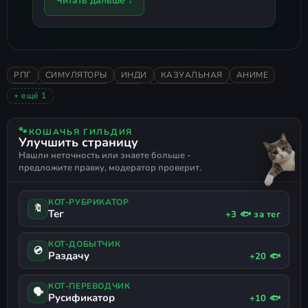
Читать дальше ↓
РПГ
СИМУЛЯТОРЫ
ИНДИ
КАЗУАЛЬНАЯ
АНИМЕ
СИМУЛЯТОР ФЕРМЫ
2026
СЮЖЕТНЫЕ ИГРЫ
+ ещё 1
ПОДДЕРЖКА ГЕЙМПАДА
🐾
КОШАЧЬЯ ГИЛЬДИЯ
Улучшить страницу
Нашли неточность или знаете больше -
предложите правку, модератор проверит.
КОТ-РУБРИКАТОР
🔖
Тег
+3 🐟 за тег
КОТ-ДОБЫТЧИК
💿
Раздачу
+20 🐟
КОТ-ПЕРЕВОДЧИК
🗣
Русификатор
+10 🐟