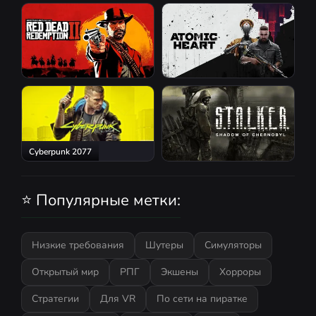
GTA San Andreas
Red Dead Redemption 2
Atomic Heart
Cyberpunk 2077
S.T.A.L.K.E.R.: Shadow of
Chernobyl
⭐ Популярные метки:
Низкие требования
Шутеры
Симуляторы
Открытый мир
РПГ
Экшены
Хорроры
Стратегии
Для VR
По сети на пиратке