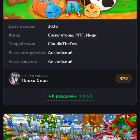
Дата выхода
2026
Жанр
Симуляторы
,
РПГ
,
Инди
Разработчик
ClaudiaTheDev
Язык интерфейса
Английский
Язык озвучки
Английский
Нашёл тайник
🐟
0
Поблагода
Плохо Спал
↓
К раздачам
· 1.0 GB