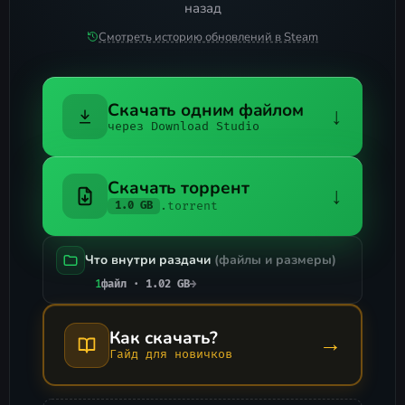
назад
Смотреть историю обновлений в Steam
Скачать одним файлом
↓
через Download Studio
Скачать торрент
↓
.torrent
1.0 GB
Что внутри раздачи
(файлы и размеры)
1
файл · 1.02 GB
→
Как скачать?
→
Гайд для новичков