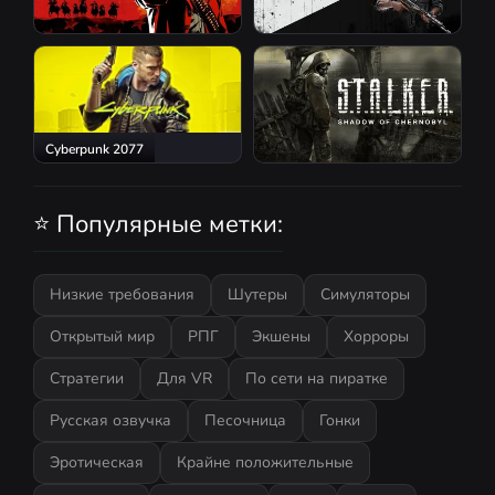
Red Dead Redemption 2
Atomic Heart
Cyberpunk 2077
S.T.A.L.K.E.R.: Shadow of
Chernobyl
⭐ Популярные метки:
Низкие требования
Шутеры
Симуляторы
Открытый мир
РПГ
Экшены
Хорроры
Стратегии
Для VR
По сети на пиратке
Русская озвучка
Песочница
Гонки
Эротическая
Крайне положительные