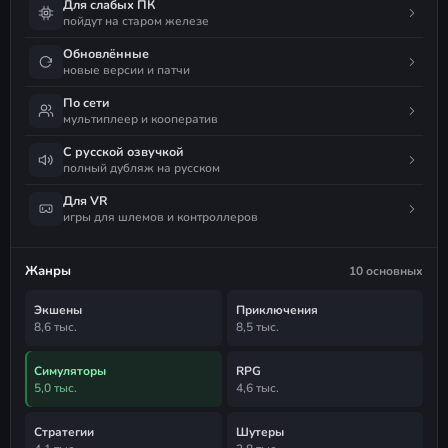
Для слабых ПК
пойдут на старом железе
Обновлённые
новые версии и патчи
По сети
мультиплеер и кооператив
С русской озвучкой
полный дубляж на русском
Для VR
игры для шлемов и контроллеров
Жанры
10 основных
Экшены
Приключения
8,6 тыс.
8,5 тыс.
Симуляторы
RPG
5,0 тыс.
4,6 тыс.
Стратегии
Шутеры