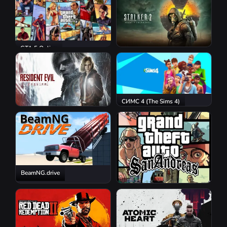
GTA 5 Online
S.T.A.L.K.E.R. 2: Heart of
Chornobyl
СИМС 4 (The Sims 4)
Resident Evil Requiem
BeamNG.drive
GTA San Andreas