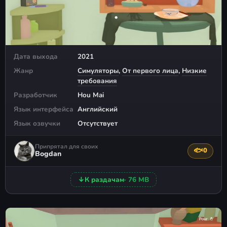
Дата выхода
2021
Жанр
Симуляторы
,
От первого лица
,
Низкие
требования
Разработчик
Hou Mai
Язык интерфейса
Английский
Язык озвучки
Отсутствует
Припрятал для своих
🐟
0
Поблагода
Bogdan
↓
К раздачам
· 76 MB