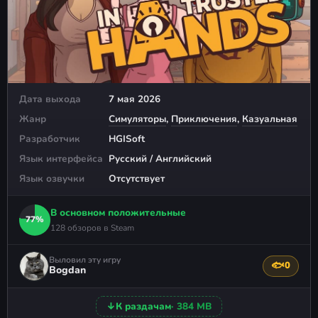
Дата выхода
7 мая 2026
Жанр
Симуляторы
,
Приключения
,
Казуальная
Разработчик
HGISoft
Язык интерфейса
Русский / Английский
Язык озвучки
Отсутствует
В основном положительные
77%
128 обзоров в Steam
Выловил эту игру
🐟
0
Поблагода
Bogdan
↓
К раздачам
· 384 MB