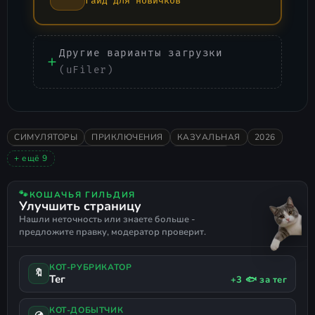
Гайд для новичков
Другие варианты загрузки
(uFiler)
СИМУЛЯТОРЫ
ПРИКЛЮЧЕНИЯ
КАЗУАЛЬНАЯ
2026
В ОСНОВНОМ ПОЛОЖИТЕЛЬНЫЕ
СМЕШНАЯ
+ ещё 9
ПОСЛЕДСТВИЯ ВЫБОРА
РАССЛАБЛЯЮЩАЯ
ЭКОНОМИКА
НЕСКОЛЬКО КОНЦОВОК
СТИЛИЗОВАННАЯ
🐾
КОШАЧЬЯ ГИЛЬДИЯ
Улучшить страницу
ТАЙМ-МЕНЕДЖМЕНТ
РОМАНТИКА
СИМУЛЯТОР РАБОТЫ
Нашли неточность или знаете больше -
ПОДДЕРЖКА ГЕЙМПАДА
предложите правку, модератор проверит.
КОТ-РУБРИКАТОР
🔖
Тег
+3 🐟 за тег
КОТ-ДОБЫТЧИК