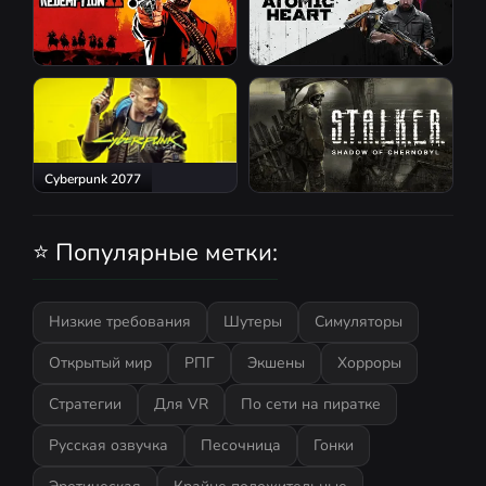
Red Dead Redemption 2
Atomic Heart
Cyberpunk 2077
S.T.A.L.K.E.R.: Shadow of
Chernobyl
⭐ Популярные метки:
Низкие требования
Шутеры
Симуляторы
Открытый мир
РПГ
Экшены
Хорроры
Стратегии
Для VR
По сети на пиратке
Русская озвучка
Песочница
Гонки