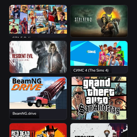
GTA 5 Online
S.T.A.L.K.E.R. 2: Heart of
Chornobyl
СИМС 4 (The Sims 4)
Resident Evil Requiem
BeamNG.drive
GTA San Andreas