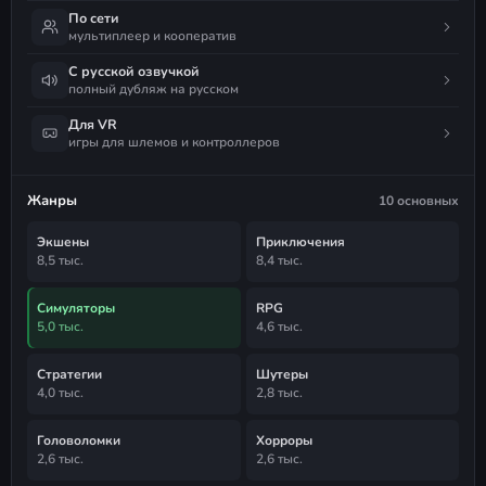
По сети
мультиплеер и кооператив
С русской озвучкой
полный дубляж на русском
Для VR
игры для шлемов и контроллеров
Жанры
10 основных
Экшены
Приключения
8,5 тыс.
8,4 тыс.
Симуляторы
RPG
5,0 тыс.
4,6 тыс.
Стратегии
Шутеры
4,0 тыс.
2,8 тыс.
Головоломки
Хорроры
2,6 тыс.
2,6 тыс.