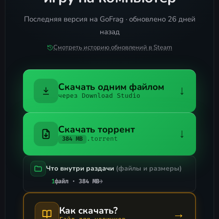
Последняя версия на GoFrag · обновлено 26 дней
назад
Смотреть историю обновлений в Steam
Скачать одним файлом
↓
через Download Studio
Скачать торрент
↓
.torrent
384 MB
Что внутри раздачи
(файлы и размеры)
1
файл · 384 MB
→
Как скачать?
→