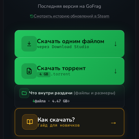
Последняя версия на GoFrag
Смотреть историю обновлений в Steam
Скачать одним файлом
↓
через Download Studio
Скачать торрент
↓
.torrent
4 GB
Что внутри раздачи
(файлы и размеры)
4
файла · 4.47 GB
→
Как скачать?
→
Гайд для новичков