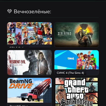
💚 Вечнозелёные:
GTA 5 Online
S.T.A.L.K.E.R. 2: Heart of
Chornobyl
СИМС 4 (The Sims 4)
Resident Evil Requiem