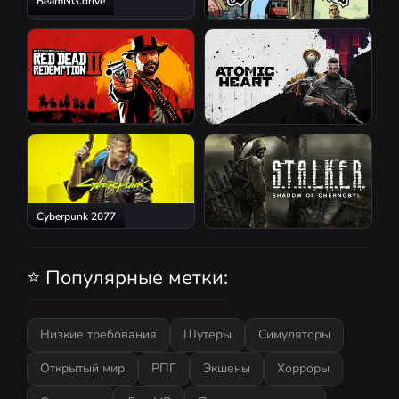
BeamNG.drive
GTA San Andreas
Red Dead Redemption 2
Atomic Heart
Cyberpunk 2077
S.T.A.L.K.E.R.: Shadow of
Chernobyl
⭐ Популярные метки:
Низкие требования
Шутеры
Симуляторы
Открытый мир
РПГ
Экшены
Хорроры