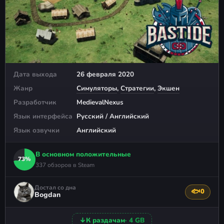
Дата выхода
26 февраля 2020
Жанр
Симуляторы
,
Стратегии
,
Экшен
Разработчик
MedievalNexus
Язык интерфейса
Русский / Английский
Язык озвучки
Английский
В основном положительные
73%
337 обзоров в Steam
Достал со дна
🐟
0
Поблагода
Bogdan
↓
К раздачам
· 4 GB