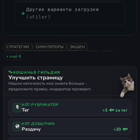
Другие варианты загрузки
(uFiler)
СТРАТЕГИИ
СИМУЛЯТОРЫ
ЭКШЕН
ГРАДОСТРОИТЕЛЬНЫЙ СИМУЛЯТОР
ИНДИ
2020
+ ещё 8
КАЗУАЛЬНАЯ
ОДИНОЧНАЯ
В ОСНОВНОМ ПОЛОЖИТЕЛЬНЫЕ
РАННИЙ ДОСТУП
🐾
КОШАЧЬЯ ГИЛЬДИЯ
Улучшить страницу
МЕНЕДЖМЕНТ
УПРАВЛЕНИЕ РЕСУРСАМИ
Нашли неточность или знаете больше -
СРЕДНЕВЕКОВЬЕ
РУССКИЙ ЯЗЫК
предложите правку, модератор проверит.
КОТ-РУБРИКАТОР
🔖
Тег
+3 🐟 за тег
КОТ-ДОБЫТЧИК
💿
Раздачу
+20 🐟