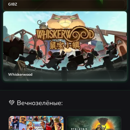
GIBZ
Whiskerwood
💚 Вечнозелёные: