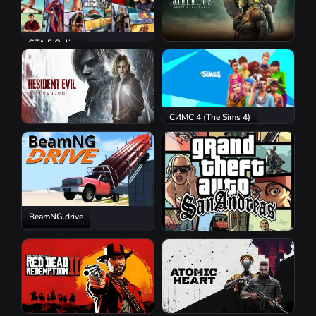
GTA 5 Online
S.T.A.L.K.E.R. 2: Heart of
Chornobyl
СИМС 4 (The Sims 4)
Resident Evil Requiem
BeamNG.drive
GTA San Andreas