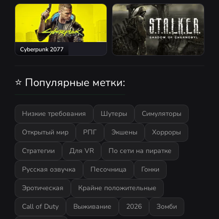
Red Dead Redemption 2
Atomic Heart
Cyberpunk 2077
S.T.A.L.K.E.R.: Shadow of
Chernobyl
⭐ Популярные метки:
Низкие требования
Шутеры
Симуляторы
Открытый мир
РПГ
Экшены
Хорроры
Стратегии
Для VR
По сети на пиратке
Русская озвучка
Песочница
Гонки
Эротическая
Крайне положительные
Call of Duty
Выживание
2026
Зомби