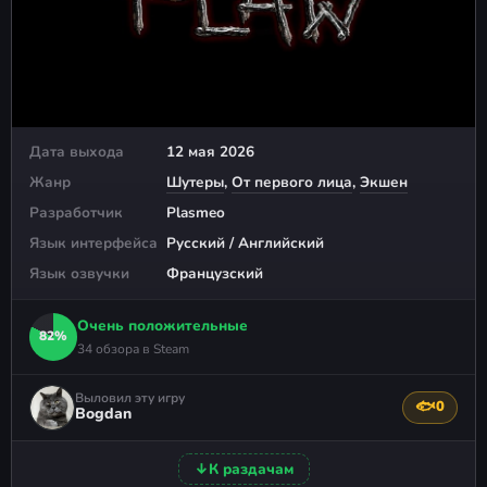
Дата выхода
12 мая 2026
Жанр
Шутеры
,
От первого лица
,
Экшен
Разработчик
Plasmeo
Язык интерфейса
Русский / Английский
Язык озвучки
Французский
Очень положительные
82%
34 обзора в Steam
Выловил эту игру
🐟
0
Поблагода
Bogdan
↓
К раздачам