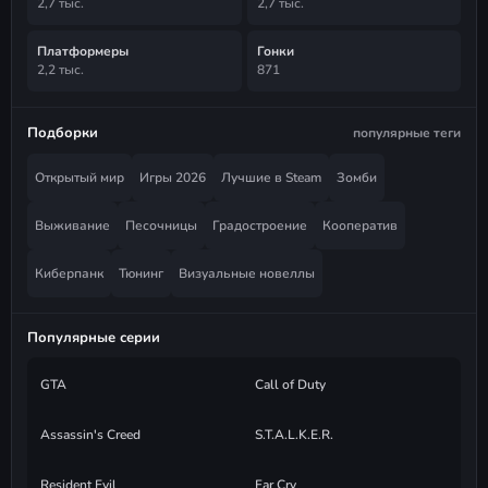
2,7 тыс.
2,7 тыс.
Платформеры
Гонки
2,2 тыс.
871
Подборки
популярные теги
Открытый мир
Игры 2026
Лучшие в Steam
Зомби
Выживание
Песочницы
Градостроение
Кооператив
Киберпанк
Тюнинг
Визуальные новеллы
Популярные серии
GTA
Call of Duty
Assassin's Creed
S.T.A.L.K.E.R.
Resident Evil
Far Cry