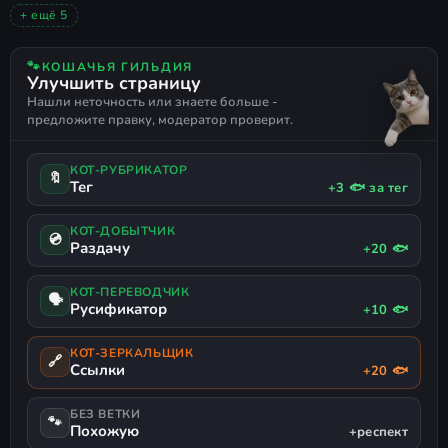
ПРИКЛЮЧЕНИЯ
2026
ОЧЕНЬ ПОЛОЖИТЕЛЬНЫЕ
+ ещё 5
ЭКШЕН-ПРИКЛЮЧЕНИЯ
НАУЧНАЯ ФАНТАСТИКА
ЛИНЕЙНАЯ
РЕТРО
ПОДДЕРЖКА ГЕЙМПАДА
🐾
КОШАЧЬЯ ГИЛЬДИЯ
Улучшить страницу
Нашли неточность или знаете больше -
предложите правку, модератор проверит.
КОТ-РУБРИКАТОР
🔖
Тег
+3 🐟 за тег
КОТ-ДОБЫТЧИК
💿
Раздачу
+20 🐟
КОТ-ПЕРЕВОДЧИК
🗣
Русификатор
+10 🐟
КОТ-ЗЕРКАЛЬЩИК
🔗
Ссылки
+20 🐟
БЕЗ ВЕТКИ
🐾
Похожую
+респект