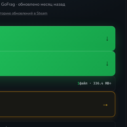
 GoFrag · обновлено месяц назад
сторию обновлений в Steam
↓
↓
1
файл · 336.4 MB
→
→