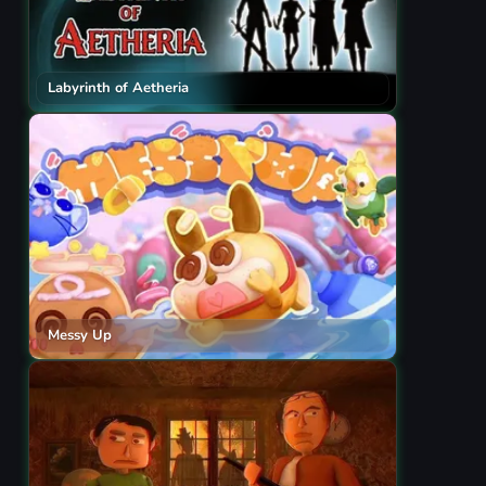
Labyrinth of Aetheria
Messy Up