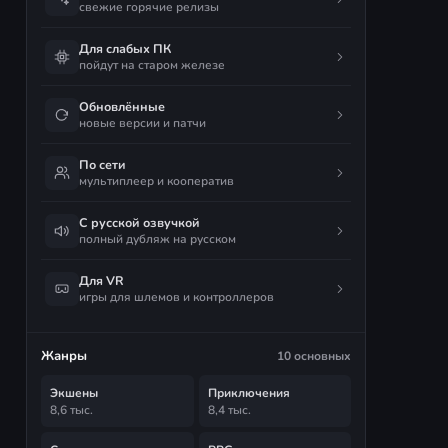
свежие горячие релизы
Для слабых ПК
пойдут на старом железе
Обновлённые
новые версии и патчи
По сети
мультиплеер и кооператив
С русской озвучкой
полный дубляж на русском
Для VR
игры для шлемов и контроллеров
Жанры
10 основных
Экшены
Приключения
8,6 тыс.
8,4 тыс.