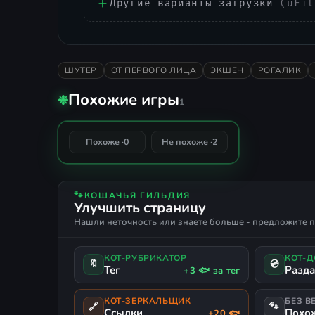
Другие варианты загрузки
(uFil
ШУТЕР
ОТ ПЕРВОГО ЛИЦА
ЭКШЕН
РОГАЛИК
The Coffin of Andy and
СЮРРЕАЛИЗМ
ОДНА ЖИЗНЬ
РАЗРУШЕНИЕ
ДЕ
Похожие игры
Leyley
❉
1
0%
Похоже ·
0
Не похоже ·
2
СОВПАДЕНИЕ
🐾
КОШАЧЬЯ ГИЛЬДИЯ
Улучшить страницу
Нашли неточность или знаете больше - предложите п
КОТ-РУБРИКАТОР
КОТ-
🔖
💿
Тег
Разд
+3 🐟 за тег
КОТ-ЗЕРКАЛЬЩИК
БЕЗ В
🔗
🐾
Ссылки
Похо
+20 🐟