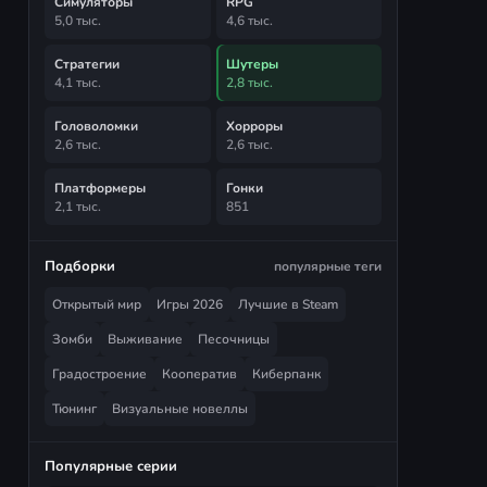
Симуляторы
RPG
5,0 тыс.
4,6 тыс.
Стратегии
Шутеры
4,1 тыс.
2,8 тыс.
Головоломки
Хорроры
2,6 тыс.
2,6 тыс.
Платформеры
Гонки
2,1 тыс.
851
Подборки
популярные теги
Открытый мир
Игры 2026
Лучшие в Steam
Зомби
Выживание
Песочницы
Градостроение
Кооператив
Киберпанк
Тюнинг
Визуальные новеллы
Популярные серии