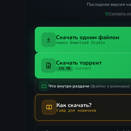
Последняя версия на
Смотреть и
Скачать одним файлом
через Download Studio
Скачать торрент
.torrent
336 MB
Что внутри раздачи
(файлы и размеры)
Как скачать?
Гайд для новичков