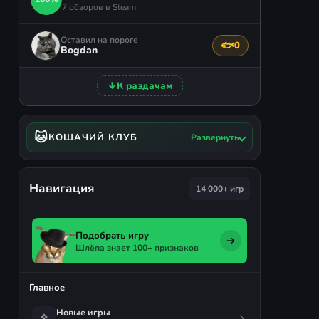
7 обзоров в Steam
Оставил на пороге
🐟
0
Поблагодарить авто
Bogdan
↓
К раздачам
🐱
КОШАЧИЙ КЛУБ
Развернуть
Навигация
14 000+ игр
Подобрать игру
Шлёпа знает 100+ признаков
Главное
Новые игры