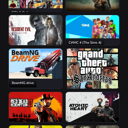
GTA 5 Online
S.T.A.L.K.E.R. 2: Heart of
Chornobyl
СИМС 4 (The Sims 4)
Resident Evil Requiem
BeamNG.drive
GTA San Andreas
Red Dead Redemption 2
Atomic Heart