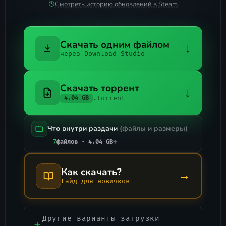
Смотреть историю обновлений в Steam
Скачать одним файлом
↓
через Download Studio
Скачать торрент
↓
.torrent
4.04 GB
Что внутри раздачи
(файлы и размеры)
7
файлов · 4.04 GB
→
Как скачать?
→
Гайд для новичков
Другие варианты загрузки