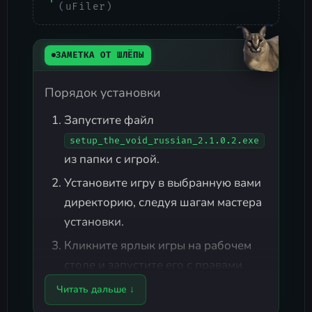
(uFiler)
ЗАМЕТКА ОТ ШЛЁПЫ
Порядок установки
Запустите файл
setup_the_void_russian_2.1.0.2.exe
из папки с игрой.
Установите игру в выбранную вами
директорию, следуя шагам мастера
установки.
Кликните ярлык игры на рабочем
столе и запустите его с правами
администратора: нажмите правой
Читать дальше ↓
кнопкой по ярлыку, откройте