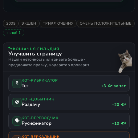
, перейдите в
Свойства
и отметьте
Совместимость
Выполнять эту программу от имени администра
2009
ЭКШЕН
ПРИКЛЮЧЕНИЯ
ОЧЕНЬ ПОЛОЖИТЕЛЬНЫЕ
СЮРРЕАЛИЗМ
ФИЛОСОФСКАЯ
РУССКИЙ ЯЗЫК
Игра делает ставку на пёструю и
+ ещё 1
РУССКАЯ ОЗВУЧКА
живую палитру сочных густых
🐾
КОШАЧЬЯ ГИЛЬДИЯ
красок, пытаясь отразить
Улучшить страницу
экзистенциальную сущность
Нашли неточность или знаете больше -
предложите правку, модератор проверит.
человека во всём его многообразии
и вариативности через сложный
КОТ-РУБРИКАТОР
🔖
напряжённый этический выбор.
Тег
+3 🐟 за тег
КОТ-ДОБЫТЧИК
💿
Раздачу
+20 🐟
КОТ-ПЕРЕВОДЧИК
🗣
Русификатор
+10 🐟
КОТ-ЗЕРКАЛЬЩИК