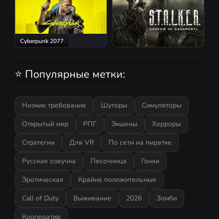
Cyberpunk 2077
S.T.A.L.K.E.R.: Shadow of
Chernobyl
⭐ Популярные метки:
Низкие требования
Шутеры
Симуляторы
Открытый мир
РПГ
Экшены
Хорроры
Стратегии
Для VR
По сети на пиратке
Русская озвучка
Песочница
Гонки
Эротическая
Крайне положительные
Call of Duty
Выживание
2026
Зомби
Кооператив