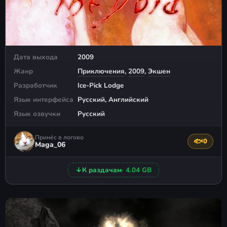
Дата выхода
2009
Жанр
Приключения
,
2009
,
Экшен
Разработчик
Ice-Pick Lodge
Язык интерфейса
Русский, Английский
Язык озвучки
Русский
Принёс в логово
🐟
0
Поблагода
Maga_06
↓
К раздачам
· 4.04 GB