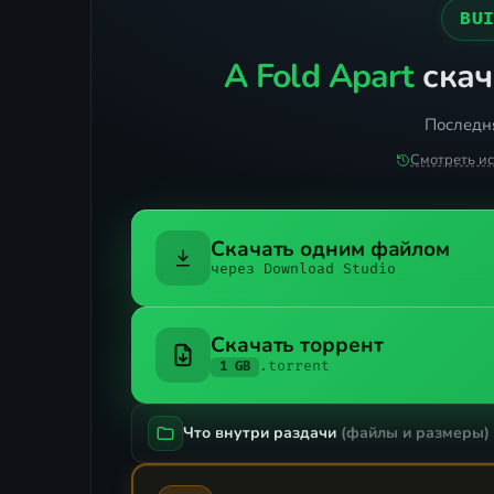
BU
A Fold Apart
скач
Последня
Смотреть и
Скачать одним файлом
через Download Studio
Скачать торрент
.torrent
1 GB
Что внутри раздачи
(файлы и размеры)