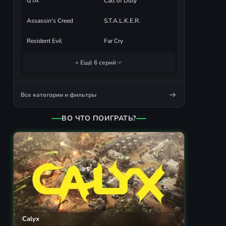
GTA
Call of Duty
Assassin's Creed
S.T.A.L.K.E.R.
Resident Evil
Far Cry
+ Ещё 6 серий
Все категории и фильтры
ВО ЧТО ПОИГРАТЬ?
Calyx