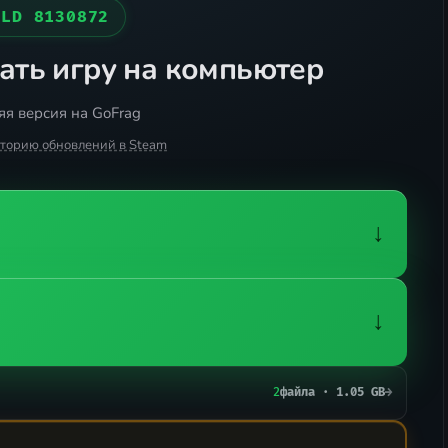
ILD 8130872
ать игру на компьютер
я версия на GoFrag
сторию обновлений в Steam
↓
↓
2
файла · 1.05 GB
→