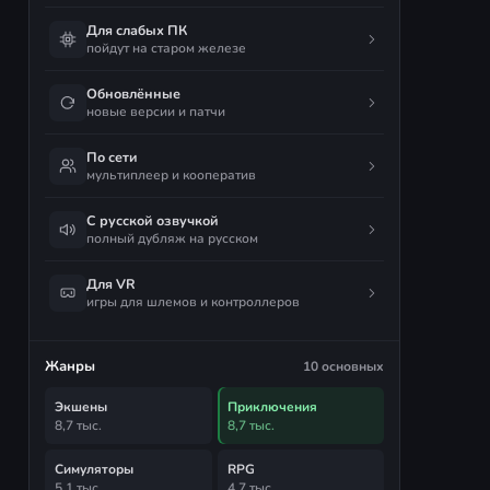
Для слабых ПК
пойдут на старом железе
Обновлённые
новые версии и патчи
По сети
мультиплеер и кооператив
С русской озвучкой
полный дубляж на русском
Для VR
игры для шлемов и контроллеров
Жанры
10 основных
Экшены
Приключения
8,7 тыс.
8,7 тыс.
Симуляторы
RPG
5,1 тыс.
4,7 тыс.