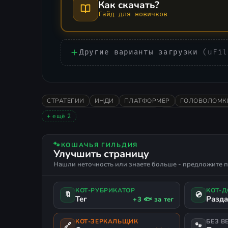
Как скачать?
Гайд для новичков
Другие варианты загрузки
(uFil
СТРАТЕГИИ
ИНДИ
ПЛАТФОРМЕР
ГОЛОВОЛОМК
В ОСНОВНОМ ПОЛОЖИТЕЛЬНЫЕ
ГЛАВНЫЙ ГЕРОЙ 
+ ещё 2
РУССКИЙ ЯЗЫК
ПОДДЕРЖКА ГЕЙМПАДА
🐾
КОШАЧЬЯ ГИЛЬДИЯ
Улучшить страницу
Нашли неточность или знаете больше - предложите п
КОТ-РУБРИКАТОР
КОТ-
🔖
💿
Тег
Разд
+3 🐟 за тег
КОТ-ЗЕРКАЛЬЩИК
БЕЗ В
🔗
🐾