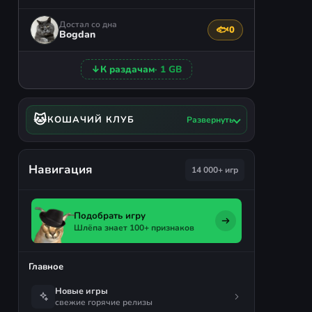
Достал со дна
🐟
0
Поблагодарить авто
Bogdan
↓
К раздачам
· 1 GB
🐱
КОШАЧИЙ КЛУБ
Развернуть
Навигация
14 000+ игр
Подобрать игру
Шлёпа знает 100+ признаков
Главное
Новые игры
свежие горячие релизы