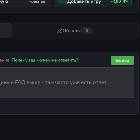
жую
Добавить игру
+респект
+100 🐟
Обзоры
0
ание.
Почему мы можем не ответить?
Войти