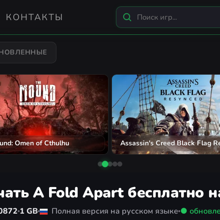
КОНТАКТЫ
БНОВЛЕННЫЕ
und: Omen of Cthulhu
Assassin's Creed Black Flag R
чать A Fold Apart бесплатно н
30872
1 GB
Полная версия на русском языке
● обновл