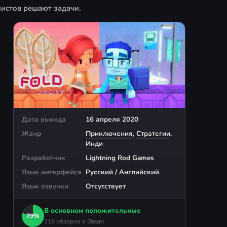
листов решают задачи.
Дата выхода
16 апреля 2020
Жанр
Приключения
,
Стратегии
,
Инди
Разработчик
Lightning Rod Games
Язык интерфейса
Русский / Английский
Язык озвучки
Отсутствует
В основном положительные
79%
118 обзоров в Steam