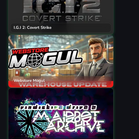
I.G.I 2: Covert Strike
Webstore Mogul