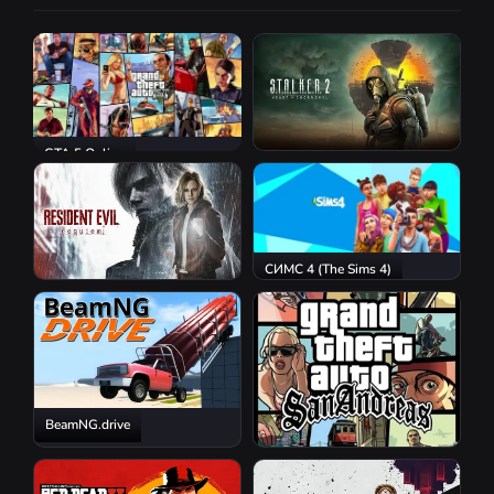
GTA 5 Online
S.T.A.L.K.E.R. 2: Heart of
Chornobyl
СИМС 4 (The Sims 4)
Resident Evil Requiem
BeamNG.drive
GTA San Andreas