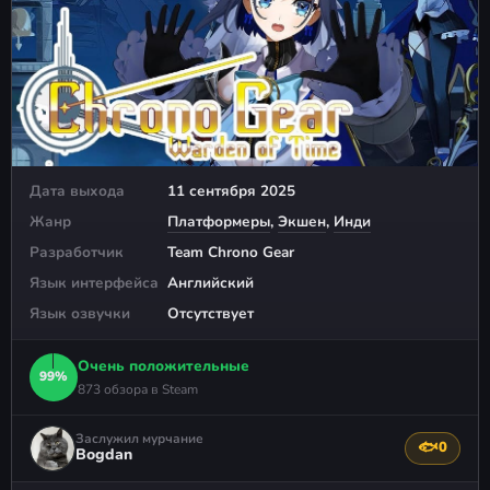
Дата выхода
11 сентября 2025
Жанр
Платформеры
,
Экшен
,
Инди
Разработчик
Team Chrono Gear
Язык интерфейса
Английский
Язык озвучки
Отсутствует
Очень положительные
99%
873 обзора в Steam
Заслужил мурчание
🐟
0
Поблагода
Bogdan