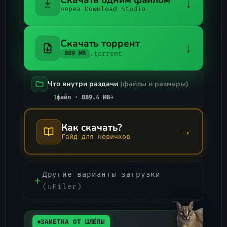
↓
через Download Studio
Скачать торрент
↓
.torrent
889 MB
Что внутри раздачи
(файлы и размеры)
1
файл · 889.4 MB
→
Как скачать?
→
Гайд для новичков
Другие варианты загрузки
(uFiler)
ЗАМЕТКА ОТ ШЛЁПЫ