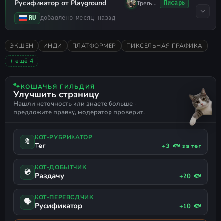
Русификатор от Playground
Третья Чеченская
Писарь
RU
добавлено месяц назад
ЭКШЕН
ИНДИ
ПЛАТФОРМЕР
ПИКСЕЛЬНАЯ ГРАФИКА
ПРИКЛЮЧЕНИЯ
АНИМЕ
2025
ОДИНОЧНАЯ
+ ещё 4
ОЧЕНЬ ПОЛОЖИТЕЛЬНЫЕ
2D
САЙДСКРОЛЛЕР
ПОДДЕРЖКА ГЕЙМПАДА
🐾
КОШАЧЬЯ ГИЛЬДИЯ
Улучшить страницу
Нашли неточность или знаете больше -
предложите правку, модератор проверит.
КОТ-РУБРИКАТОР
🔖
Тег
+3 🐟 за тег
КОТ-ДОБЫТЧИК
💿
Раздачу
+20 🐟
КОТ-ПЕРЕВОДЧИК
🗣
Русификатор
+10 🐟