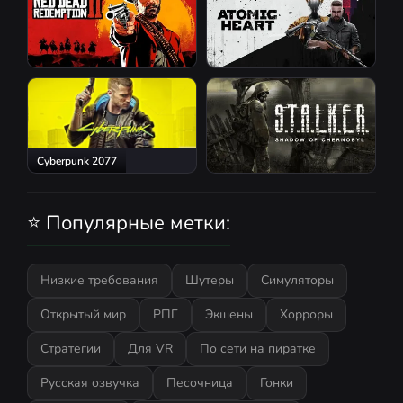
Red Dead Redemption 2
Atomic Heart
Cyberpunk 2077
S.T.A.L.K.E.R.: Shadow of
Chernobyl
⭐ Популярные метки:
Низкие требования
Шутеры
Симуляторы
Открытый мир
РПГ
Экшены
Хорроры
Стратегии
Для VR
По сети на пиратке
Русская озвучка
Песочница
Гонки