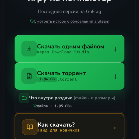
Последняя версия на GoFrag
Смотреть историю обновлений в Steam
Скачать одним файлом
↓
через Download Studio
Скачать торрент
↓
.torrent
1.94 GB
Что внутри раздачи
(файлы и размеры)
32
файла · 1.95 GB
→
Как скачать?
→
Гайд для новичков