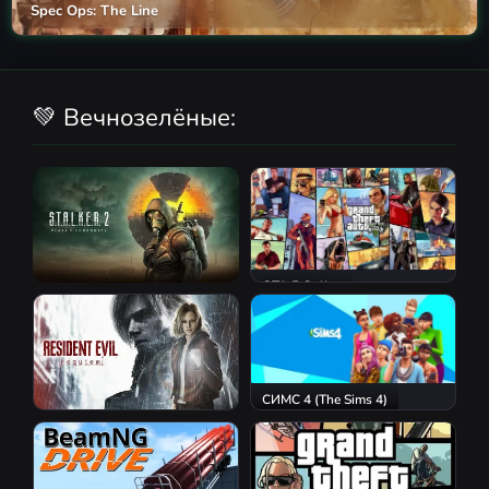
Spec Ops: The Line
💚 Вечнозелёные:
GTA 5 Online
S.T.A.L.K.E.R. 2: Heart of
Chornobyl
СИМС 4 (The Sims 4)
Resident Evil Requiem