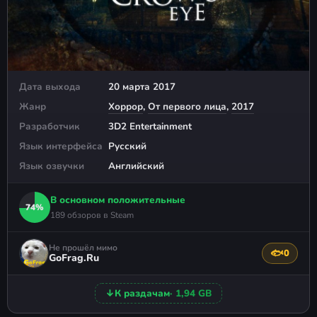
Дата выхода
20 марта 2017
Жанр
Хоррор
,
От первого лица
,
2017
Разработчик
3D2 Entertainment
Язык интерфейса
Русский
Язык озвучки
Английский
В основном положительные
74%
189 обзоров в Steam
Не прошёл мимо
🐟
0
Поблагода
GoFrag.Ru
↓
К раздачам
· 1,94 GB