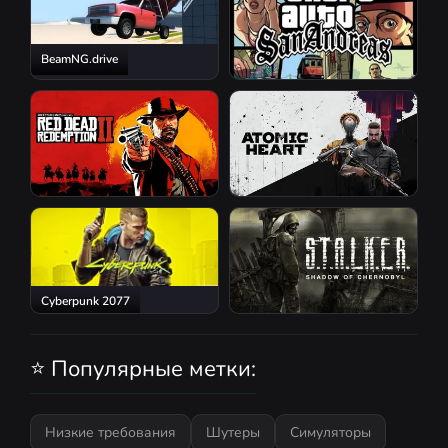
BeamNG.drive
GTA San Andreas
Red Dead Redemption 2
Atomic Heart
Cyberpunk 2077
S.T.A.L.K.E.R.: Shadow of
Chernobyl
⭐ Популярные метки:
Низкие требования
Шутеры
Симуляторы