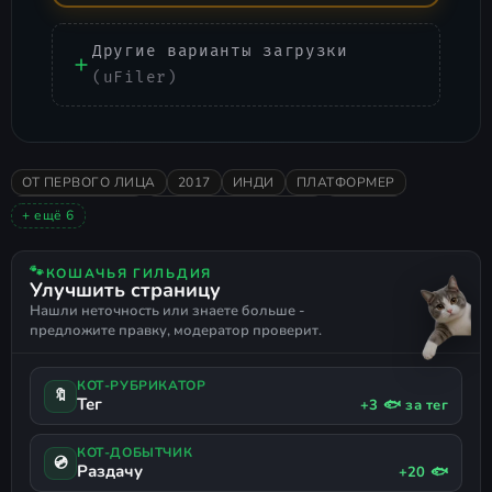
Другие варианты загрузки
(uFiler)
ОТ ПЕРВОГО ЛИЦА
2017
ИНДИ
ПЛАТФОРМЕР
ГОЛОВОЛОМКИ
НИЗКИЕ ТРЕБОВАНИЯ
ХОРРОР
+ ещё 6
ПРИКЛЮЧЕНИЯ
ОДИНОЧНАЯ
В ОСНОВНОМ ПОЛОЖИТЕЛЬНЫЕ
СЮЖЕТНЫЕ ИГРЫ
🐾
КОШАЧЬЯ ГИЛЬДИЯ
Улучшить страницу
РУССКИЙ ЯЗЫК
ПОДДЕРЖКА ГЕЙМПАДА
Нашли неточность или знаете больше -
предложите правку, модератор проверит.
КОТ-РУБРИКАТОР
🔖
Тег
+3 🐟 за тег
КОТ-ДОБЫТЧИК
💿
Раздачу
+20 🐟