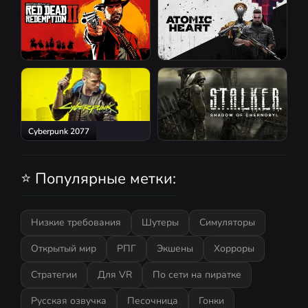
Red Dead Redemption 2
Atomic Heart
Cyberpunk 2077
S.T.A.L.K.E.R.: Shadow of
Chernobyl
⭐ Популярные метки:
Низкие требования
Шутеры
Симуляторы
Открытый мир
РПГ
Экшены
Хорроры
Стратегии
Для VR
По сети на пиратке
Русская озвучка
Песочница
Гонки