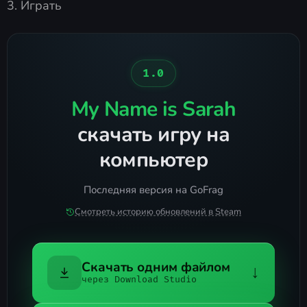
3. Играть
1.0
My Name is Sarah
скачать игру на
компьютер
Последняя версия на GoFrag
Смотреть историю обновлений в Steam
Скачать одним файлом
↓
через Download Studio