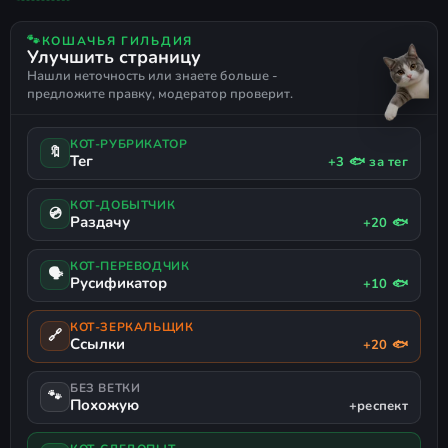
КАЗУАЛЬНАЯ
ДЕТЕКТИВ
ОДИНОЧНАЯ
СМЕШАННЫЕ
ИССЛЕДОВАНИЕ
СИМУЛЯТОР ЖИЗНИ
🐾
КОШАЧЬЯ ГИЛЬДИЯ
Улучшить страницу
ПЕСОЧНИЦА С ВЫЖИВАНИЕМ
Нашли неточность или знаете больше -
предложите правку, модератор проверит.
КОТ-РУБРИКАТОР
🔖
Тег
+3 🐟 за тег
КОТ-ДОБЫТЧИК
💿
Раздачу
+20 🐟
КОТ-ПЕРЕВОДЧИК
🗣
Русификатор
+10 🐟
КОТ-ЗЕРКАЛЬЩИК
🔗
Ссылки
+20 🐟
БЕЗ ВЕТКИ
🐾
Похожую
+респект