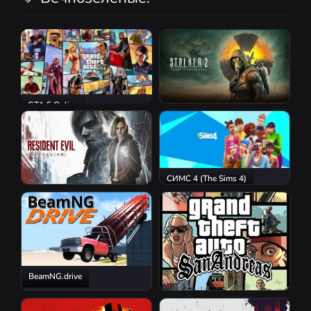
GTA 5 Online
S.T.A.L.K.E.R. 2: Heart of
Chornobyl
СИМС 4 (The Sims 4)
Resident Evil Requiem
BeamNG.drive
GTA San Andreas