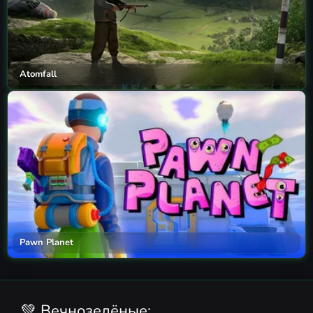
Atomfall
Pawn Planet
💚 Вечнозелёные: