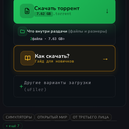
Скачать торрент
↓
.torrent
7.62 GB
Что внутри раздачи
(файлы и размеры)
2
файла · 7.63 GB
→
Как скачать?
→
Гайд для новичков
Другие варианты загрузки
(uFiler)
СИМУЛЯТОРЫ
ОТКРЫТЫЙ МИР
ОТ ТРЕТЬЕГО ЛИЦА
ЭКШЕН
ВЫЖИВАНИЕ
ИНДИ
ПРИКЛЮЧЕНИЯ
2020
+ ещё 7