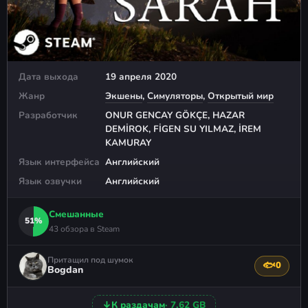
Дата выхода
19 апреля 2020
Жанр
Экшены
,
Симуляторы
,
Открытый мир
Разработчик
ONUR GENCAY GÖKÇE, HAZAR
DEMİROK, FİGEN SU YILMAZ, İREM
KAMURAY
Язык интерфейса
Английский
Язык озвучки
Английский
Смешанные
51%
43 обзора в Steam
Притащил под шумок
🐟
0
Поблагода
Bogdan
↓
К раздачам
· 7,62 GB